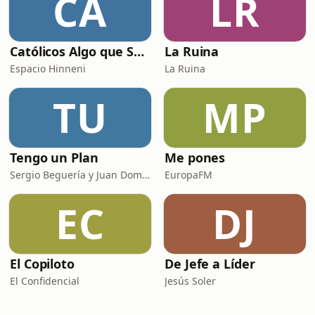
CA
LR
Católicos Algo que Saber
La Ruina
Espacio Hinneni
La Ruina
TU
MP
Tengo un Plan
Me pones
Sergio Beguería y Juan Domínguez
EuropaFM
EC
DJ
El Copiloto
De Jefe a Líder
El Confidencial
Jesús Soler