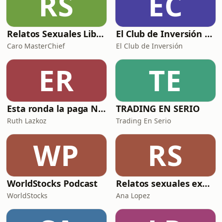
RS
EC
S
Relatos Sexuales Liberales
El Club de Inversión podcast
Caro MasterChief
El Club de Inversión
ER
TE
Esta ronda la paga Newton
TRADING EN SERIO
Ruth Lazkoz
Trading En Serio
WP
RS
WorldStocks Podcast
Relatos sexuales explícitos
WorldStocks
Ana Lopez