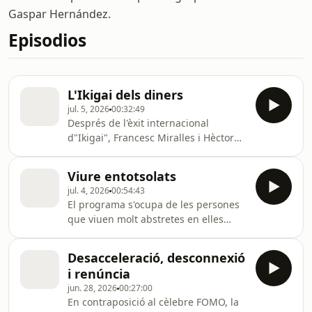
Gaspar Hernández.
Episodios
L'Ikigai dels diners
jul. 5, 2026
00:32:49
Després de l'èxit internacional
d"Ikigai", Francesc Miralles i Hèctor
Garcia proposen descobrir "La font de
prosperitat real", a partir de la
Viure entotsolats
"passió de la nostra vida". A "Ikigai
jul. 4, 2026
00:54:43
dels diners", proposen guanyar
El programa s'ocupa de les persones
diners amb propòsit per fer realitat la
que viuen molt abstretes en elles
nostra raó de ser. Al programa en
mateixes, que tendeixen a
parlem amb un dels seus coautors,
sobrepensar i viuen com si
Francesc Miralles.
Desacceleració, desconnexió
estiguessin tancades en una
i renúncia
habitació, diu Laia Sabaté al seu llibre
jun. 28, 2026
00:27:00
"Como dejar de dar vueltas a todo".
En contraposició al cèlebre FOMO, la
En parlem amb l'autora del llibre; el