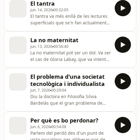
El tantra
diu, ho faria segons el caràcter.
jun. 14, 2026
00:32:05
Gaspar Hernández en parla amb els
El tantra va més enllà de les lectures
psicòlegs Joan Quintana, Thais Casals
superficials que se'n fan actualment.
i Joana Frigolé.
Avui el tantra s'ha banalitzat, sobretot
a nivell sexual. A "L'ofici de viure"
La no maternitat
anem a l'arrel per aclarir dubtes
jun. 13, 2026
00:56:40
d'aquesta ciència mil·lenària amb
La no maternitat pot ser un dol. Va ser
origen a l'Índia.
el cas de Gloria Labay, que va intentar
ser mare, sola i amb parella. Tot això
mentre exercia la seva professió de
El problema d'una societat
llevadora, convivint amb la maternitat
tecnològica i individualista
aliena i sostenint la seva ferida
jun. 7, 2026
00:29:04
silenciosa. Per donar a conèixer la
Diu la doctora en Filosofia Silvia
seva experiència i ajudar altres
Bardelás que el gran problema de
dones, ha escrit el llibre "Ser sin ser
l'ésser humà modern no és la
madre", de l'editorial Lunwerg.
infelicitat, sinó la desafecció, a la qual
Per què es bo perdonar?
ha dut una societat profundament
jun. 6, 2026
00:54:08
tecnològica i individualista. Gaspar
Parlem del perdó des d'un punt de
Hernández en parla arran de la
vista psicològic per alliberar-nos de