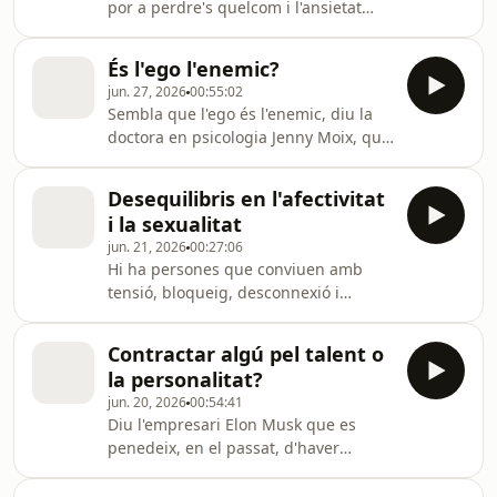
por a perdre's quelcom i l'ansietat
psiquiatre Antoni Bulbena, i la
que provoca no participar en l'esfera
psicòloga Noemí Calvo. Amb la
social, el JOMO celebra tot el contrari:
col·laboració de Sergi Torres.
És l'ego l'enemic?
la desconnexió i el fet de no actuar.
jun. 27, 2026
00:55:02
Gaspar Hernández en parla amb Joan
Sembla que l'ego és l'enemic, diu la
Evaristo Valls Boix, que ha publicat
doctora en psicologia Jenny Moix, que
"JOMO", de l'editorial Anagrama.
ha publicat el llibre "Olvídate de ti",
on proposa observar la nostra ment
Desequilibris en l'afectivitat
per conèixer el nostre ego. Gaspar
i la sexualitat
Hernández en parla amb la Jenny
jun. 21, 2026
00:27:06
Moix i la psicòloga Joana Frigolé. Amb
Hi ha persones que conviuen amb
la col·laboració de Sergi Torres.
tensió, bloqueig, desconnexió i
dificultat per al plaer, vergonya
corporal o una sensació persistent
Contractar algú pel talent o
d'estar en alerta, sense acabar
la personalitat?
d'entendre del tot què els passa. El
jun. 20, 2026
00:54:41
programa analitza algunes possibles
Diu l'empresari Elon Musk que es
causes d'aquests desequilibris, amb
penedeix, en el passat, d'haver
Xavier Serrano, psicòleg i sexòleg.
contractat molts treballadors pels
coneixements o habilitats. Si fos ara,