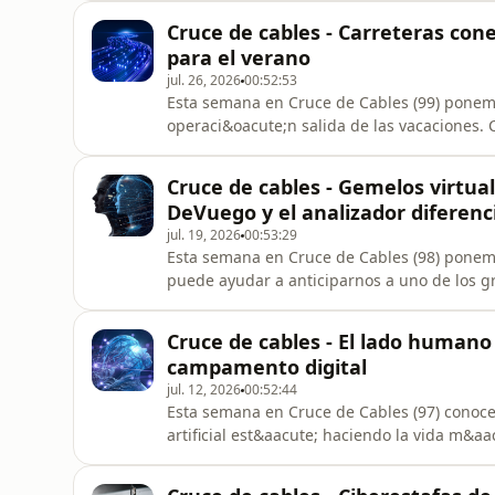
artificial. &Aacute;lvaro Ib&aacute;&ntilde;
Cruce de cables - Carreteras con
fen&oacute;meno de los bots, c&oacut
para el verano
jul. 26, 2026
00:52:53
Esta semana en Cruce de Cables (99) ponemo
operaci&oacute;n salida de las vacaciones. 
carreteras espa&ntilde;olas, nos preguntam
conectadas sean una realidad capaz de mejor
Cruce de cables - Gemelos virtual
hacer los desplazamientos m&aacu
DeVuego y el analizador diferenc
jul. 19, 2026
00:53:29
Esta semana en Cruce de Cables (98) ponemo
puede ayudar a anticiparnos a uno de los gr
hacemos junto a Hicham Kabbaj, director g
y Portugal, con quien descubrimos c&oacute
Cruce de cables - El lado humano
est&aacute;n permitiendo
campamento digital
jul. 12, 2026
00:52:44
Esta semana en Cruce de Cables (97) conoce
artificial est&aacute; haciendo la vida m&a
empieza a verse ese lado m&aacute;s human
historias que merecen ser contadas, como la