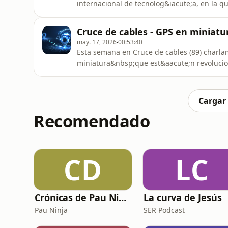
internacional de tecnolog&iacute;a, en la q
retos reales vinculados a ciudades inteligent
acompa&ntilde;an&nbsp;Esther de Gaspar, 
Cruce de cables - GPS en miniatur
CDS, an HPE company, promotora de la inici
may. 17, 2026
00:53:40
Esta semana en Cruce de cables (89) charl
miniatura&nbsp;que est&aacute;n revolucio
doctora por la Universidad de C&aacute;diz
de aves costeras, que explica c&oacute;mo 
tiempo real y mejorar su protecci&oac
Cargar
Recomendado
CD
LC
Crónicas de Pau Ninja
La curva de Jesús
Pau Ninja
SER Podcast