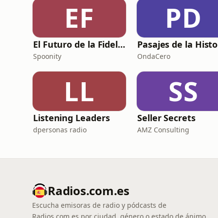
EF
PD
El Futuro de la Fidelización
Pasajes de la Histo
Spoonity
OndaCero
LL
SS
Listening Leaders
Seller Secrets
dpersonas radio
AMZ Consulting
Radios.com.es
Escucha emisoras de radio y pódcasts de
Radios.com.es por ciudad, género o estado de ánimo