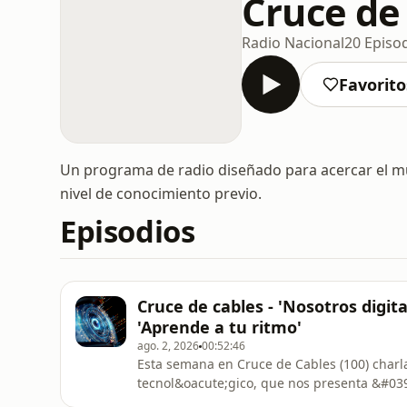
Cruce de
Radio Nacional
20 Episo
Favorito
Un programa de radio diseñado para acercar el mu
nivel de conocimiento previo.
Episodios
Cruce de cables - 'Nosotros digit
'Aprende a tu ritmo'
ago. 2, 2026
00:52:46
Esta semana en Cruce de Cables (100) charla
tecnol&oacute;gico, que nos presenta &#039;
reflexionar sobre c&oacute;mo convivimos con