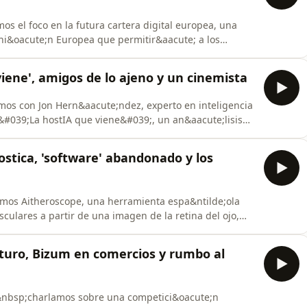
os el foco en la futura cartera digital europea, una
Uni&oacute;n Europea que permitir&aacute; a los
tos como el DNI o el carnet de conducir y realizar
uier pa&iacute;s miembro. Analizamos sus
viene', amigos de lo ajeno y un cinemista
mos con Jon Hern&aacute;ndez, experto en inteligencia
o &#039;La hostIA que viene&#039;, un an&aacute;lisis
ya est&aacute; transformando el empleo, la creatividad
o a la vuelta de la esquina, hablamos de estafas
ostica, 'software' abandonado y los
emos Aitheroscope, una herramienta espa&ntilde;ola
ulares a partir de una imagen de la retina del ojo,
a. Una tecnolog&iacute;a que combina inteligencia
para anticiparse a problemas de salud de forma
uturo, Bizum en comercios y rumbo al
&nbsp;charlamos sobre una competici&oacute;n