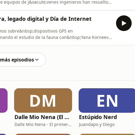
ue equipos de j&oacute;venes ingenieros han resuelto
es, conectividad y futuro digital. Nos
General Manager de Espa&ntilde;a &amp; Portugal en
a, legado digital y Día de Internet
at
amos sobre&nbsp;dispositivos GPS en
nando el estudio de la fauna con&nbsp;Yana Korneeva,
&nbsp;y especialista en ecolog&iacute;a del movimiento
estas herramientas permiten seguir a los animales en
 más episodios
DM
EN
Dalle Mio Nena (El primer podcast rural de España)
Estúpido Nerd
Dalle Mio Nena - El primer podcast rural de España
Juandapo y Diego