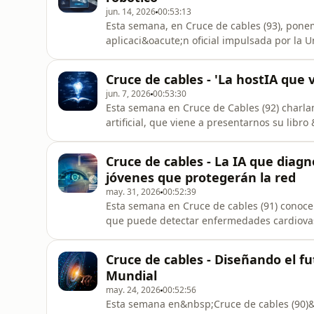
jun. 14, 2026
00:53:13
Esta semana, en Cruce de cables (93), ponem
aplicaci&oacute;n oficial impulsada por la 
ciudadanos identificarse, almacenar documen
gestiones online de forma segura en cualq
Cruce de cables - 'La hostIA que 
implicaciones con Juli&aacute;n Inza,
jun. 7, 2026
00:53:30
Esta semana en Cruce de Cables (92) charla
artificial, que viene a presentarnos su libr
claro y provocador sobre c&oacute;mo la IA 
y nuestra vida cotidiana.&nbsp;Con el veran
Cruce de cables - La IA que diagn
digitales, cada
jóvenes que protegerán la red
may. 31, 2026
00:52:39
Esta semana en Cruce de cables (91) conoc
que puede detectar enfermedades cardiovasc
con su CEO y cofundador, Jes&uacute;s Prad
artificial y an&aacute;lisis m&eacute;dico 
Cruce de cables - Diseñando el f
r&aacute;pida, no invasiva y con
Mundial
may. 24, 2026
00:52:56
Esta semana en&nbsp;Cruce de cables (90)