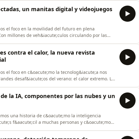
ez, de Microsiervos, nos ayuda a entender el
ectadas, un manitas digital y videojuegos
s el foco en la movilidad del futuro en plena
Con millones de veh&iacute;culos circulando por las
os cu&aacute;nto falta para que las carreteras
ar la seguridad vial, reducir la congesti&oacute;n y
es contra el calor, la nueva revista
ial
s el foco en c&oacute;mo la tecnolog&iacute;a nos
andes desaf&iacute;os del verano: el calor extremo. Lo
eneral de Dassault Syst&egrave;mes para Espa&ntilde;a
;mo los gemelos virtuales y la simulaci&oacute;n
 de la IA, componentes por las nubes y un
mos una historia de c&oacute;mo la inteligencia
acute;s f&aacute;cil a muchas personas y c&oacute;mo
o de esta tecnolog&iacute;a, capaz de generar
 de Jonatan Armengol, el primer cr&iacute;tico