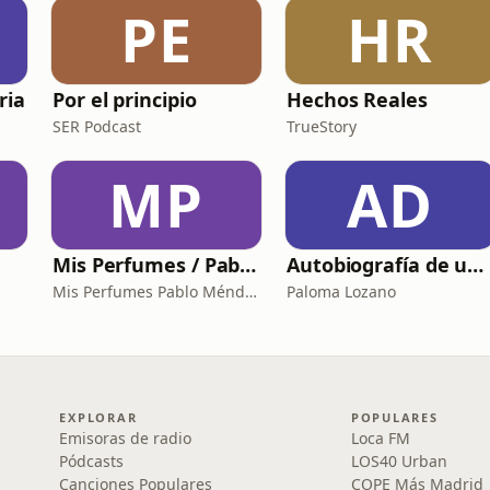
PE
HR
ria
Por el principio
Hechos Reales
SER Podcast
TrueStory
MP
AD
Mis Perfumes / Pablo Méndez
Autobiografía de un Yogui con sitar
Mis Perfumes Pablo Méndez
Paloma Lozano
EXPLORAR
POPULARES
Emisoras de radio
Loca FM
Pódcasts
LOS40 Urban
Canciones Populares
COPE Más Madrid