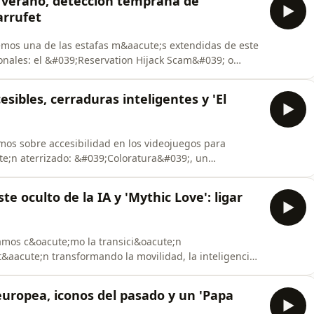
e verano, detección temprana de
arrufet
emos una de las estafas m&aacute;s extendidas de este
ionales: el &#039;Reservation Hijack Scam&#039; o
y Evangelist de Gen Digital, divulgador de
s ciberdelincuentes aprovechan datos reales de hoteles
sibles, cerraduras inteligentes y 'El
mos sobre accesibilidad en los videojuegos para
te;n aterrizado: &#039;Coloratura&#039;, un
uacute;sica y la percepci&oacute;n, que adem&aacute;s
gio Vera, creador del proyecto Videociegos y
te oculto de la IA y 'Mythic Love': ligar
amos c&oacute;mo la transici&oacute;n
t&aacute;n transformando la movilidad, la inteligencia
mos con Javier Goikoetxea, CEO de Next Mobility, doctor en
d de Deusto y profesor de Innovaci&oacute;n y
 europea, iconos del pasado y un 'Papa