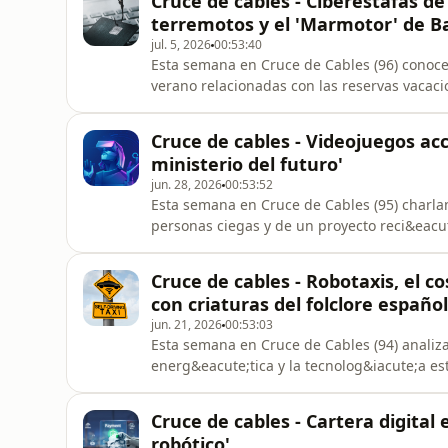
Cruce de cables - Ciberestafas d
gastron&oacute;mico ciego de Espa&nti
terremotos y el 'Marmotor' de B
jul. 5, 2026
00:53:40
Esta semana en Cruce de Cables (96) conoc
verano relacionadas con las reservas vacac
secuestro de reservas. Luis Corrons, Securit
ciberseguridad, nos explica c&oacute;mo lo
Cruce de cables - Videojuegos acce
y plataformas de reservas par
ministerio del futuro'
jun. 28, 2026
00:53:52
Esta semana en Cruce de Cables (95) charla
personas ciegas y de un proyecto reci&eacu
t&iacute;tulo centrado en el sonido, la m&
promueve la inclusividad. Nos lo cuenta Ser
Cruce de cables - Robotaxis, el cos
especialista en accesibilidad, con quien
con criaturas del folclore español
jun. 21, 2026
00:53:03
Esta semana en Cruce de Cables (94) analiz
energ&eacute;tica y la tecnolog&iacute;a es
artificial y la vida digital. Para ello charla
Big Data y Smart Mobility por la Universida
Cruce de cables - Cartera digital
Transformaci&oacute;n Digita
robótico'