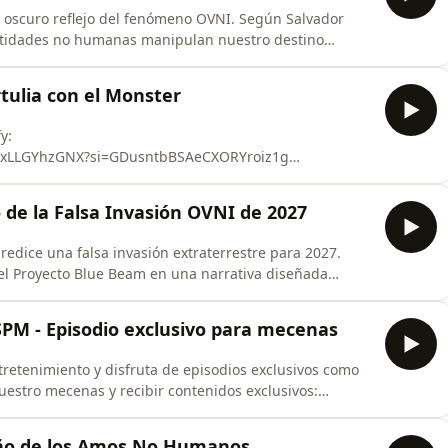
un oscuro reflejo del fenómeno OVNI. Según Salvador
ntidades no humanas manipulan nuestro destino
rigidos a contactados humanos elegidos. Apoya
rtulia con el Monster
https://www.youtube.com/channel/UCcBupkTcoMG3lIrPFcL87iw/join Escucha las canciones d
y:
qqlGxLLGYhzGNX?si=GDusntbBSAeCXORYroiz1g
hatsapp.com/channel/0029Vb5xVM10LKZMSij5y22j
 de la Falsa Invasión OVNI de 2027
****************************** Únete al TELEGRAM de Lo extraordinario: https://t.me/lo_ex
predice una falsa invasión extraterrestre para 2027.
el Proyecto Blue Beam en una narrativa diseñada
a las masas. Apoya nuestro proyecto
anal: https://www.youtube.com/channel/UCt9kMVl-
SPM - Episodio exclusivo para mecenas
retenimiento y disfruta de episodios exclusivos como
nuestro mecenas y recibir contenidos exclusivos:
zaA/join Apóyanos con un donativo:
año de los Amos No Humanos