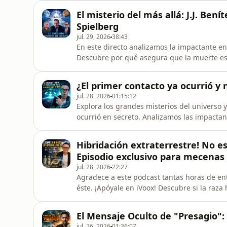
según las crónicas y revelaciones espirituales. #VidaMorontial #ElTercerDia #ElMo
​El misterio del más allá: J.J. Ben
#VidaDespuesDeLaMuerte #E
Spielberg
jul. 29, 2026
38:43
En este directo analizamos la impactante en
Descubre por qué asegura que la muerte es
polémicas revelaciones sobre extraterrestres. ¡Únete al m
Youtube y recibe beneficios exclusivos!
¿El primer contacto ya ocurrió y 
jul. 28, 2026
01:15:12
Explora los grandes misterios del universo y
ocurrió en secreto. Analizamos las impactan
la sonda Voyager y la enigmática inteligencia alienígena oculta. #
#Ufologia #VerdadOculta En este directo reaccionamos al siguiente contenido:
Hibridación extraterrestre! No e
https://www.youtube.com/watch?
Episodio exclusivo para mecenas
jul. 28, 2026
22:27
Agradece a este podcast tantas horas de ent
éste. ¡Apóyale en iVoox! Descubre si la raz
extraterrestres. Conoce el gran misterio del eslabón 
#Misterio #OrigenHumano Se nuestro mecenas en Youtube y recibe beneficios exclusivos!
El Mensaje Oculto de "Presagio": 
https://www.youtube.com/c
jul. 26, 2026
01:36:07