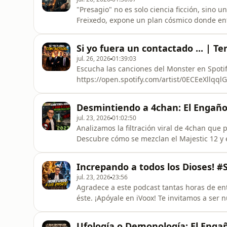
"Presagio" no es solo ciencia ficción, sino 
Freixedo, expone un plan cósmico donde e
mediante engañosos mensajes apocalípticos di
este canal siembro miembro patrocinador:
Si yo fuera un contactado ... | Te
jul. 26, 2026
01:39:03
Escucha las canciones del Monster en Spotif
https://open.spotify.com/artist/0ECEeXll
****************************** Escucha Radio Caballo de Troya: https://radiocdt.com Únete al
canal de Whatsapp del Monster: https://w
Desmintiendo a 4chan: El Engaño
jul. 23, 2026
01:02:50
Analizamos la filtración viral de 4chan que 
Descubre cómo se mezclan el Majestic 12 y 
estratégicamente para generar pánico global y manipular 
siendo miembro patrocinador de nuestro c
Increpando a todos los Dioses! #
Nc3sHfdaHB68nAg/join **********
jul. 23, 2026
23:56
Agradece a este podcast tantas horas de ent
éste. ¡Apóyale en iVoox! Te invitamos a ser 
https://www.youtube.com/channel/UCfTe4WNiJwT5FG9LWMOG
https://buymeacoffee.com/yosoyelmonter ****************************** Suscríbete al canal
Ufología o Demonología: El Eng