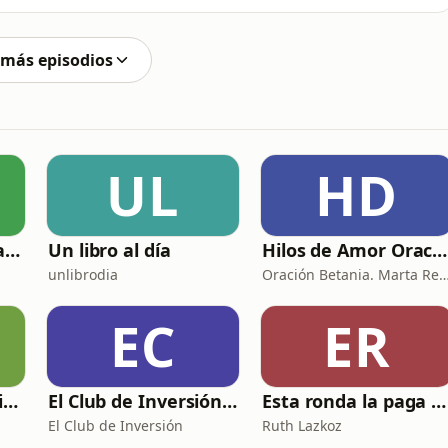
raterrestres actuales. Apoya este canal
https://www.youtube.com/channel/UCcBupkTcoMG3lIrPFcL87iw/join Escucha las
 más episodios
UL
HD
Racionalmente irracional
Un libro al día
Hilos de Amor Oraciones que sanan el alma. Encuentros íntimos con Dios.
unlibrodia
Oración Betania. Marta Reyes y Cristina
EC
ER
Relatos Sexuales Liberales
El Club de Inversión podcast
Esta ronda la paga Newton
El Club de Inversión
Ruth Lazkoz