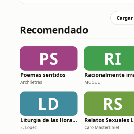
pruebas científicas irrefutables frente a los mitos ext
siembro miembro patrocinador:
Cargar
Recomendado
PS
RI
Poemas sentidos
Archiletras
MOGUL
LD
RS
Liturgia de las Horas (España)
E. Lopez
Caro MasterChief