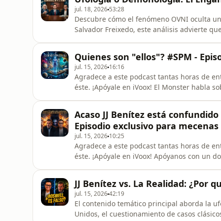
oficial de JJ Benítez https://
jul. 18, 2026
53:28
Descubre cómo el fenómeno OVNI oculta una
Salvador Freixedo, este análisis advierte q
y entidades malévolas que controlan, manipul
este canal siembro miembro patrocinador:
Quienes son "ellos"? #SPM - Epis
jul. 15, 2026
16:16
Agradece a este podcast tantas horas de ent
éste. ¡Apóyale en iVoox! El Monster habla so
la humanidad de este mundo. Este es un fragmento de un directo #SPM (Solo para miembros).
Para disfrutar de esos beneficios y varios 
Acaso JJ Benítez está confundido
https://www.yout
Episodio exclusivo para mecenas
jul. 15, 2026
10:25
Agradece a este podcast tantas horas de ent
éste. ¡Apóyale en iVoox! Apóyanos con un d
****************************** Suscríbete al canal oficial de JJ Benítez
https://www.youtube.com/@planeta-benitez Escucha Radio Caballo de Troya: https://radiocdt.co
JJ Benítez vs. La Realidad: ¿Por
Suscríbete a nuestro Grupo de Facebook Lo
jul. 15, 2026
42:19
El contenido temático principal aborda la u
Unidos, el cuestionamiento de casos clásicos