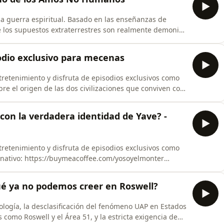
 guerra espiritual. Basado en las enseñanzas de
ue los supuestos extraterrestres son realmente demonios
an y engañan a la raza humana sin piedad. Apoya
odio exclusivo para mecenas
https://www.youtube.com/channel/UCcBupkTcoMG3lIrPFcL87iw/join Escucha las ca
retenimiento y disfruta de episodios exclusivos como
bre el origen de las dos civilizaciones que conviven con
más te invitamos a ser nuestro mecenas en Youtube:
 con la verdadera identidad de Yave? -
retenimiento y disfruta de episodios exclusivos como
onativo: https://buymeacoffee.com/yosoyelmonter
m
 qué ya no podemos creer en Roswell?
s
fología, la desclasificación del fenómeno UAP en Estados
 como Roswell y el Área 51, y la estricta exigencia de