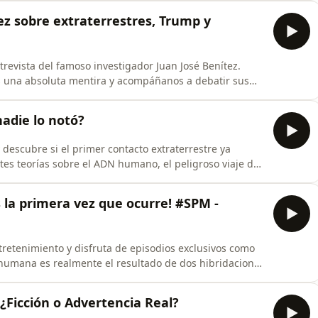
nster
ítez sobre extraterrestres, Trump y
trevista del famoso investigador Juan José Benítez.
 una absoluta mentira y acompáñanos a debatir sus
isterio ahora! Se nuestro mecenas en
nadie lo notó?
https://www.youtube.com/channel/UCfTe4WNiJwT5FG9LWMOGzaA/join Escucha las can
 descubre si el primer contacto extraterrestre ya
tes teorías sobre el ADN humano, el peligroso viaje de
PrimerContacto #Extraterrestres
s la primera vez que ocurre! #SPM -
retenimiento y disfruta de episodios exclusivos como
a humana es realmente el resultado de dos hibridaciones
perdido, Adán y Eva. #Extraterrestres
¿Ficción o Advertencia Real?