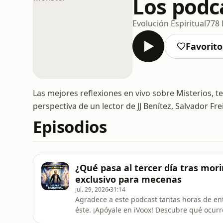
Los podc
Evolución Espiritual
778 
Favorito
Las mejores reflexiones en vivo sobre Misterios, 
perspectiva de un lector de JJ Benítez, Salvador Fre
Episodios
¿Qué pasa al tercer día tras mori
exclusivo para mecenas
jul. 29, 2026
31:14
Agradece a este podcast tantas horas de ent
éste. ¡Apóyale en iVoox! ​Descubre qué ocurr
requisitos para la resurrección al tercer dí