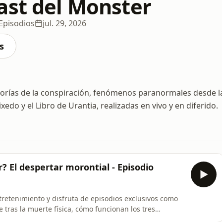
ast del Monster
Episodios
jul. 29, 2026
s
teorías de la conspiración, fenómenos paranormales desde l
ixedo y el Libro de Urantia, realizadas en vivo y en diferido.
r? El despertar morontial - Episodio
retenimiento y disfruta de episodios exclusivos como
e tras la muerte física, cómo funcionan los tres
a y la fascinante transformación del cuerpo morontial