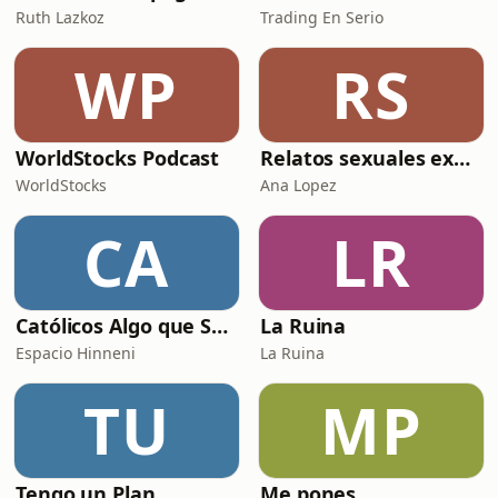
Ruth Lazkoz
Trading En Serio
WP
RS
WorldStocks Podcast
Relatos sexuales explícitos
WorldStocks
Ana Lopez
CA
LR
Católicos Algo que Saber
La Ruina
Espacio Hinneni
La Ruina
TU
MP
Tengo un Plan
Me pones