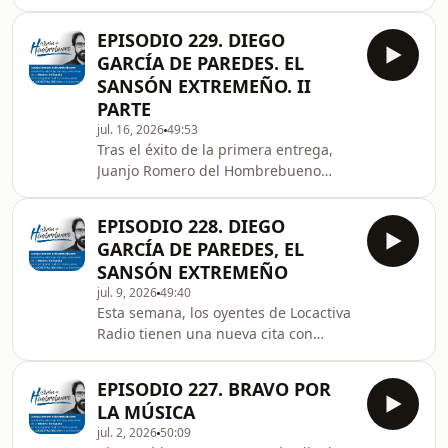
Locactiva Radio y dirigida por Juanjo
más in
Romero del Hombrebueno,
EPISODIO 229. DIEGO
continuamos desgranando la vida de
GARCÍA DE PAREDES. EL
uno de los personajes más
SANSÓN EXTREMEÑO. II
formidables y colosales de nuestro
PARTE
pasado. Llegamos a la tercera entrega
jul. 16, 2026
49:53
dedicada a la legendaria figura de
Tras el éxito de la primera entrega,
Diego García de Paredes, el famoso
Juanjo Romero del Hombrebueno
"Sansón extremeño". Acompáñanos
retoma la vida de este legendario
para seguir descubriendo las bat
soldado nacido en Trujillo. En esta
EPISODIO 228. DIEGO
segunda parte, se profundiza en las
GARCÍA DE PAREDES, EL
campañas definitivas que
SANSÓN EXTREMEÑO
consagraron a Diego García de
jul. 9, 2026
49:40
Paredes como un mito imbatible en
Esta semana, los oyentes de Locactiva
los campos de batalla de Italia.
Radio tienen una nueva cita con
Quedando la parte final de su vida
nuestro pasado. El programa
para una tercera entrega sobre este
Historias de Hombrebueno estrena su
personaje tan interesante.
EPISODIO 227. BRAVO POR
entrega número 228, en la que Juanjo
LA MÚSICA
Romero del Hombrebueno nos invita
jul. 2, 2026
50:09
a viajar en el tiempo para descubrir a