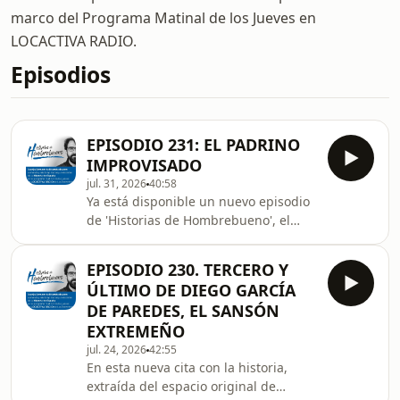
marco del Programa Matinal de los Jueves en
LOCACTIVA RADIO.
Episodios
EPISODIO 231: EL PADRINO
IMPROVISADO
jul. 31, 2026
40:58
Ya está disponible un nuevo episodio
de 'Historias de Hombrebueno', el
espacio que Juanjo Romero del
Hombrebueno realiza en Locactiva
EPISODIO 230. TERCERO Y
Radio. En esta ocasión, el programa
ÚLTIMO DE DIEGO GARCÍA
improvisa un recorrido por las
DE PAREDES, EL SANSÓN
circunstancias que hicieron posible 'El
EXTREMEÑO
Padrino', analizando a sus principales
jul. 24, 2026
42:55
autores y protagonistas, así como las
En esta nueva cita con la historia,
historias y curiosidades que rodearon
extraída del espacio original de
el nacimiento de una de las películas