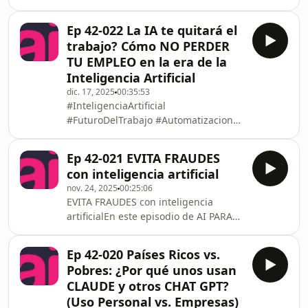
riesgos reales de depender de la
nube, la IA y los sistemas
Ep 42-022 La IA te quitará el
automatizados.¿Qué pasaría si
trabajo? Cómo NO PERDER
mañana la inteligencia artificial deja
TU EMPLEO en la era de la
de funcionar?En este episodio de Hoy
Inteligencia Artificial
Para Todos analizamos un escenario
dic. 17, 2025
00:35:53
que ya no es ciencia ficción: la caída
#InteligenciaArtificial
de grandes proveedores de nube
#FuturoDelTrabajo #Automatizacion
como AWS y su impacto real en
#Empleabilidad#Tecnologia #Robotica
bancos, empresas, apps,
#IA #AI #FutureOfWork #Automation
Ep 42-021 EVITA FRAUDES
#Robots¿La inteligencia artificial te
con inteligencia artificial
puede dejar sin empleo? 🤖 En este
nov. 24, 2025
00:25:06
episodio conversacional y sin rodeos,
EVITA FRAUDES con inteligencia
analizamos por qué gigantes como
artificialEn este episodio de AI PARA
Amazon, Microsoft y UPS ya están
TODOS, Juan Pablo Rosso y Diego
reemplazando miles de puestos con
Páramo exploran la &quot;Economía
IA y robótica, y lo más importante:
Ep 42-020 Países Ricos vs.
del Engaño&quot; (RIP OFF
cómo proteger tu carrera e
Pobres: ¿Por qué unos usan
ECONOMY) , un fenómeno que cuesta
CLAUDE y otros CHAT GPT?
a los consumidores cientos de miles
(Uso Personal vs. Empresas)
de millones de dólares cada año.