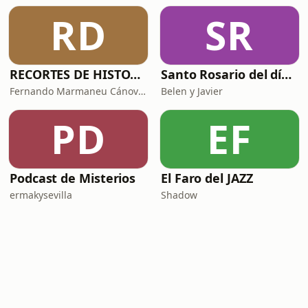
RD
SR
RECORTES DE HISTORIA Y CIENCIA
Santo Rosario del día. 🙏 Reza con nosotros en castellano 🇪🇸
Fernando Marmaneu Cánovas
Belen y Javier
PD
EF
Podcast de Misterios
El Faro del JAZZ
ermakysevilla
Shadow