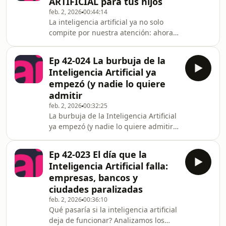
ARTIFICIAL para tus hijos
es el presente, y está cambiando el
feb. 2, 2026
00:44:14
empleo, el Estado y la democracia
La inteligencia artificial ya no solo
más rápido de lo que Colombia está
compite por nuestra atención: ahora
preparada para asimilar.En este
compite por nuestras emociones.En
episodio de AI Para Todos,
este episodio de Ai Para Todos
conversamos con Claudia Lóp
Ep 42-024 La burbuja de la
analizamos en profundidad los
Inteligencia Artificial ya
riesgos reales de la inteligencia
empezó (y nadie lo quiere
artificial en niños y adolescentes,
admitir
incluyendo el apego emocional a
feb. 2, 2026
00:32:25
chatbots, la desinformación, las
La burbuja de la Inteligencia Artificial
alucinaciones de la IA, la falta de
ya empezó (y nadie lo quiere admitir).
supervisión adulta y el impacto que
¿Estamos frente a una burbuja de la
esto puede tener en la e
Inteligencia Artificial similar a la de
Ep 42-023 El día que la
las puntocom?Inversiones millonarias,
Inteligencia Artificial falla:
Nvidia, data centers, energía y el
empresas, bancos y
riesgo real para la economía mundial
ciudades paralizadas
y América Latina.La inteligencia
feb. 2, 2026
00:36:10
artificial está recibiendo inversiones
Qué pasaría si la inteligencia artificial
sin precedentes.Pero… ¿realmente es
deja de funcionar? Analizamos los
sostenible?En este episodi