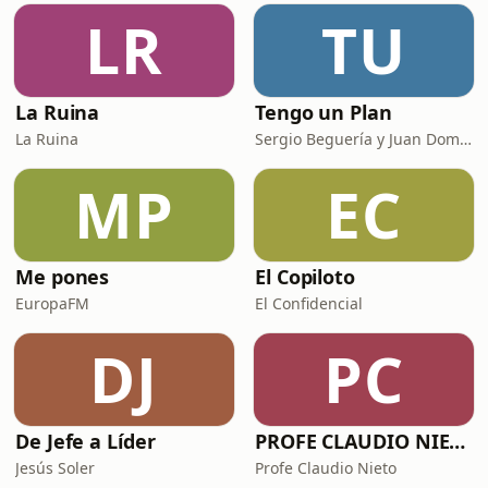
LR
TU
La Ruina
Tengo un Plan
La Ruina
Sergio Beguería y Juan Domínguez
MP
EC
Me pones
El Copiloto
EuropaFM
El Confidencial
DJ
PC
De Jefe a Líder
PROFE CLAUDIO NIETO
Jesús Soler
Profe Claudio Nieto