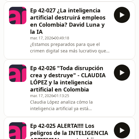
este episodio, conversamos con
Ep 42-027 ¿La inteligencia
Germán Lyon, enólogo jefe de Viñedos
artificial destruirá empleos
Pérez Cruz, sobre cómo están
en Colombia? David Luna y
utilizando drones y visión por
la IA
computador para revolucionar una
mar. 17, 2026
00:49:18
industria de miles de añosDescubre
¿Estamos preparados para que el
una herramienta avanzada para la
crimen digital sea más lucrativo que
predicción en la agricultura. Esta
el narcotráfico? El exministro David
tecnología nos permite obtener
Luna revela cómo la Inteligencia
informa
Ep 42-026 "Toda disrupción
Artificial transformará a Colombia en
crea y destruye" - CLAUDIA
2026.En este episodio, analizamos las
LÓPEZ y la inteligencia
Propuestas de David Luna sobre
artificial en Colombia
tecnología y el impacto real de la IA vs
mar. 17, 2026
01:13:25
Empleos en Colombia. No es solo una
Claudia López analiza cómo la
charla técnica; es una hoja de ruta
inteligencia artificial ya está
para sobrevivir a la destrucción de 90
transformando Colombia, el empleo y
mi
el Estado. ¿Está el país preparado
Ep 42-025 ALERTA!!!! Los
para la IA y sus riesgos reales?La
peligros de la INTELIGENCIA
inteligencia artificial no es el futuro,