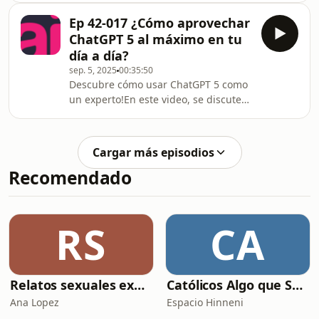
Diego analizan por qué este
inteligencia artificial? 🤔 En este video
lanzamiento es uno de los más i
Ep 42-017 ¿Cómo aprovechar
exploramos cómo la IA generativa
ChatGPT 5 al máximo en tu
está transformando la forma de
día a día?
buscar en Internet y qué es eso de
sep. 5, 2025
00:35:50
**GEO (Generative Engine
Descubre cómo usar ChatGPT 5 como
Optimization)**. 💡 Descubre por qué
un experto!En este video, se discuten
gigantes como Google están
consejos prácticos sobre **cómo usar
integrando IA en sus resultados
chatgpt** para usuarios básicos. Se
(Google Bard, Gemini) y cómo
enfatiza la importancia de la
herramientas com
Cargar más episodios
interacción con **inteligencia
Recomendado
artificial** y cómo **chatgpt tips**
pueden mejorar la experiencia.
Descubre cómo sacar el máximo
provecho a estas **ai
RS
CA
tools**.ChatGPT-5 prometió
razonamiento (modo thinking),
multimodalidad y
Relatos sexuales explícitos
Católicos Algo que Saber
Ana Lopez
Espacio Hinneni