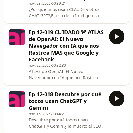
nov. 23, 2025
00:39:21
Discutimos cómo los vendedores
¿Por qué unos usan CLAUDE y otros
aprovechan la ignorancia del
CHAT GPT?¡El uso de la Inteligencia
comprador en sectores clave. La clave
Artificial está exponiendo nuestros
para nivelar la cancha es la Inteligen
secretos! 😱 Analizamos los reportes
Ep 42-019 CUIDADO 🚨 ATLAS
de OpenAI (GPT) y Anthropic (Claude)
de OpenAI: El Nuevo
para revelar un dato impactante: la IA
Navegador con IA que nos
que usas dice mucho de tu país. ¿Tu
Rastrea MÁS que Google y
empresa usa IA para automatizar o
Facebook
para aumentar la inteligencia
humana? El 70% de CHAT GPT es uso
nov. 22, 2025
00:32:30
ATLAS de OpenAI: El Nuevo
personal y hay un peligro real en la
Navegador con IA que nos Rastrea
modificació
MÁS que Google y FacebookOpenAI
ha lanzado Atlas, un nuevo navegador
Ep 42-018 Descubre por qué
web con Inteligencia Artificial que
todos usan ChatGPT y
promete revolucionar la experiencia
Gemini
de usuario y el tracking. ¿Qué
nov. 16, 2025
00:44:21
significa esto para Google Chrome,
Descubre por qué todos usan
Microsoft Edge y todos nuestros datos
ChatGPT y Gemini¿Ha muerto el SEO
personales? En este episodio, Juan y
tradicional con la llegada de la