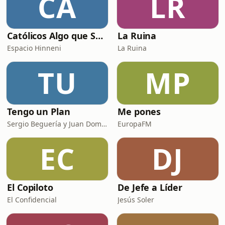
CA
LR
Católicos Algo que Saber
La Ruina
Espacio Hinneni
La Ruina
TU
MP
Tengo un Plan
Me pones
Sergio Beguería y Juan Domínguez
EuropaFM
EC
DJ
El Copiloto
De Jefe a Líder
El Confidencial
Jesús Soler