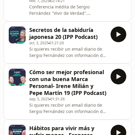
del último tramo, rituales sencillos y
nov. 7, 2025
02:14:21
Conferencia inédita de Sergio
cuidado de familias y cuidadores.
Fernández "Vivir de Verdad".
Techu también es
Miércoles 12 de noviembre a las 14
horas de España, en directo. Apúntate
Secretos de la sabiduría
en
japonesa 20 (IPP Podcast)
https://www.ippformacion.com/verdad
oct. 3, 2025
01:21:20
Si quieres recibir un email diario de
Si quieres recibir un email diario de
Sergio Fernández con información de
Sergio Fernández con información de
valor sobre desarrollo personal,
valor sobre desarrollo personal,
desarrollo profesional y finanzas
desarrollo profesional y finanzas
personales, puedes hacerlo gratis en
Cómo ser mejor profesional
personales, puedes hacerlo gratis en
https://www.ippformacion.com/regalo
con una buena Marca
https://www.ippformacion.com/regalo
¿Qué ocurre cu
Personal- Irene Milián y
¿Puede una sola palabra cambiar tu
Pepe Martín 19 (IPP Podcast)
forma de vivir? En este episodio de
sep. 5, 2025
01:31:26
IPP Podcast, Sergio Fernández
Si quieres recibir un email diario de
conversa con Marcos Cartagena
Sergio Fernández con información de
(cofundador de Descubriendo Japón y
valor sobre desarrollo personal,
autor de Las 87 pal
desarrollo profesional y finanzas
Hábitos para vivir más y
personales, puedes hacerlo gratis en