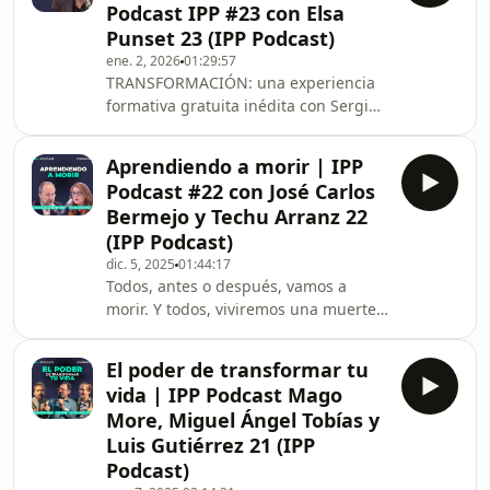
Podcast IPP #23 con Elsa
https://ippformacion.com/vender Si
Punset 23 (IPP Podcast)
quieres recibir un email diario de
ene. 2, 2026
01:29:57
Sergio Fernández con información de
TRANSFORMACIÓN: una experiencia
valor sobre desarrollo personal,
formativa gratuita inédita con Sergio
desarrollo profesional y finanzas
Fernández y Laureano Pérez para
personales, p
mejorar en todos los aspectos de tu
Aprendiendo a morir | IPP
vida. Del 22 de diciembre al 6 de
Podcast #22 con José Carlos
enero en
Bermejo y Techu Arranz 22
https://www.ippformacion.com/transformacion
(IPP Podcast)
A veces, volver a empezar no es
dic. 5, 2025
01:44:17
“cambiar de vida”. Es algo más
Todos, antes o después, vamos a
incómodo: dejar de mentirte. Decir
morir. Y todos, viviremos una muerte
“no” cuando toca. Escuchar el cuerpo
o un duelo. En este episodio, Sergio
cuando te avisa. Y recuperar, poco a
Fernández conversa con dos personas
po
El poder de transformar tu
que llevan años acompañando finales
vida | IPP Podcast Mago
de vida y procesos de duelo: Techu
More, Miguel Ángel Tobías y
Arranz – acompañante y formadora
Luis Gutiérrez 21 (IPP
en final de vida, experta en
Podcast)
comunicación honesta, preparación