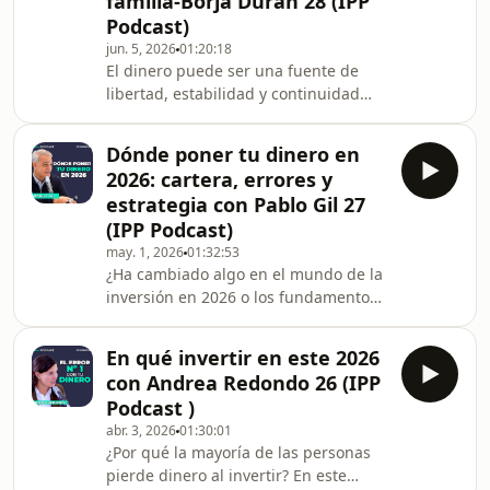
familia-Borja Durán 28 (IPP
este episodio, Sergio Fernández
Podcast)
conversa con Manuel Llamas sobre
jun. 5, 2026
01:20:18
impuestos, libertad, capitalismo y el
El dinero puede ser una fuente de
papel del Estado. Una charla directa
libertad, estabilidad y continuidad
sobre cuánto pagamos realmente, por
para una familia… o convertirse en el
qué apenas somos consciente
motivo por el que una familia se
Dónde poner tu dinero en
rompe. En este episodio de IPP
2026: cartera, errores y
Podcast, Sergio Fernández conversa
estrategia con Pablo Gil 27
con Borja Durán, experto en gestión
(IPP Podcast)
patrimonial familiar, consejero
may. 1, 2026
01:32:53
delegado de Wealth Solutions y autor
¿Ha cambiado algo en el mundo de la
del libro "Gestión del patrimonio
inversión en 2026 o los fundamentos
familiar". Una conversación
siguen siendo los mismos? Pablo Gil,
imprescindible sobre di
analista económico, experto en bolsa
En qué invertir en este 2026
y formador, qué errores evitar y por
con Andrea Redondo 26 (IPP
qué la mayoría de los inversores
Podcast )
pierde dinero. Hablamos de bolsa,
abr. 3, 2026
01:30:01
inmuebles, oro, Bitcoin, cripto
¿Por qué la mayoría de las personas
invierno, inflación real y por qué la
pierde dinero al invertir? En este
disciplina vale más que cualquier