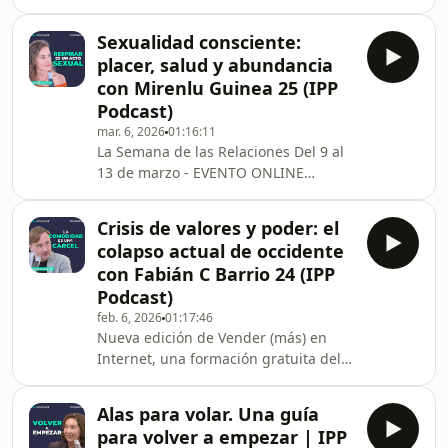
episodio de Pensamiento Positivo,
estrategia. Con las maravillosas
Sergio Fernández conversa con
Biografías
Sexualidad consciente:
Andrea Redondo sobre cómo invertir
placer, salud y abundancia
con sentido común, evitar errores
con Mirenlu Guinea 25 (IPP
habituales y construir una estrategia
Podcast)
financiera a largo plazo. Hablamos de
mar. 6, 2026
01:16:11
libertad financiera, inflación, fondos
La Semana de las Relaciones Del 9 al
indexados, bolsa, inmobiliario, oro,
13 de marzo - EVENTO ONLINE
Bitcoin, dividendos, gestión del riesgo
GRATUITO Una oportunidad de
y d
aprender sobre cómo relacionarte
Crisis de valores y poder: el
mejor, empezando contigo mismo.
colapso actual de occidente
Inscríbete gratis aquí:
con Fabián C Barrio 24 (IPP
https://bit.ly/4aPiLB6 No hay nada
Podcast)
más puro que el sexo. Pero en cambio
feb. 6, 2026
01:17:46
es algo que hemos desnaturalizado
Nueva edición de Vender (más) en
por miedo, culpa y desconexión con
Internet, una formación gratuita del 2
nuestro cuerpo. En este episodio,
al 13 de marzo. Aprende en 4 vídeos
Sergio Fernández conversa con
el sistema IPP que te permite tomar
Mirenlu, prof
Alas para volar. Una guía
mejores decisiones y construir un
para volver a empezar | IPP
negocio que genere ingresos online