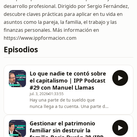
desarrollo profesional. Dirigido por Sergio Fernández,
descubre claves prácticas para aplicar en tu vida en
asuntos como la pareja, la familia, el trabajo y las
finanzas personales. Más información en
https://www.ippformacion.com
Episodios
Lo que nadie te contó sobre
el capitalismo | IPP Podcast
#29 con Manuel Llamas
jul. 3, 2026
01:33:55
Hay una parte de tu sueldo que
nunca llega a tu cuenta. Una parte de
tu tiempo que trabajas para otros. Y
una serie de ideas que hemos
Gestionar el patrimonio
aceptado sin preguntarnos
familiar sin destruir la
demasiado quién gana con ellas. En