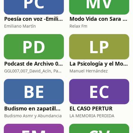
PC
MV
Poesía con voz -Emiliano Martín- Podcasts
Modo Vida con Sara Manzaneque
Emiliano Martín
Relax Fm
PD
LP
Podcast de Archivo 007
La Psicología y el Modelo Parcuve®
GGL007,007_David_Acín, Pablo_Ortega, 58, AlbertoBond y Claalc
Manuel Hernández
BE
EC
Budismo en zapatillas, El budismo sin sermones
EL CASO PERTUR
Budismo Asmr y Abundancia
LA MEMORIA PERDIDA