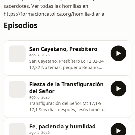
sacerdotes. Ver todas las homilías en
https://formacioncatolica.org/homilia-diaria
Episodios
San Cayetano, Presbítero
ago. 7, 2026
San Cayetano, Presbítero Lc 12,32-34
12,32 No temas, pequeño Rebaño,
porque el Padre de ustedes ha
querido darles el Reino. 12,33 Vendan
Fiesta de la Transfiguración
sus bienes y denlos como limosna.
del Señor
Háganse bolsas que no se desgasten
ago. 6, 2026
y acumulen un tesoro inagotable en
Transfiguración del Señor Mt 17,1-9
el cielo, donde no se acerca el ladrón
17,1 Seis días después, Jesús tomó a
ni destruye la polilla. 12,34 Porque allí
Pedro, a Santiago y a su hermano
donde tengan su tesoro, tendrán
Juan, y los llevó aparte a un monte
también su corazón. Memoria de San
Fe, paciencia y humildad
elevado. 17,2 Allí se transfiguró en
Cayetano
ago. 5, 2026
presencia de ellos: su rostro