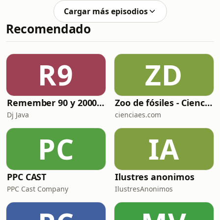
grano de mostaza que un hombre
Cargar más episodios
sembró en su campo. 13,32 En
Recomendado
realidad, esta es la más pequeña de
las semillas, pero cuando crece es la
más grande de las hortalizas y se
convierte en un arbusto, de tal
R9
ZD
manera que los pájaros del cielo van
a cobijarse en su
Remember 90 y 2000 en PLAY WITH ME by Dj Java
Zoo de fósiles - Cienciaes.com
Dj Java
cienciaes.com
PC
IA
PPC CAST
Ilustres anonimos
PPC Cast Company
IlustresAnonimos