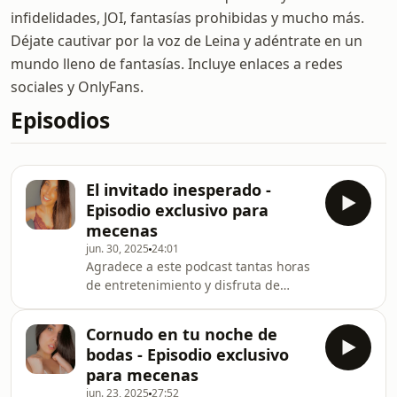
infidelidades, JOI, fantasías prohibidas y mucho más.
Déjate cautivar por la voz de Leina y adéntrate en un
mundo lleno de fantasías. Incluye enlaces a redes
sociales y OnlyFans.
Episodios
El invitado inesperado -
Episodio exclusivo para
mecenas
jun. 30, 2025
24:01
Agradece a este podcast tantas horas
de entretenimiento y disfruta de
episodios exclusivos como éste.
¡Apóyale en iVoox! Vuelvo a casa sin
Cornudo en tu noche de
avisar y me encuentro a un viejo
bodas - Episodio exclusivo
amigo de mi padre durmiendo en mi
para mecenas
cama. Lejos de echarlo, le propongo
jun. 23, 2025
27:52
compartirla. La incomodidad inicial da