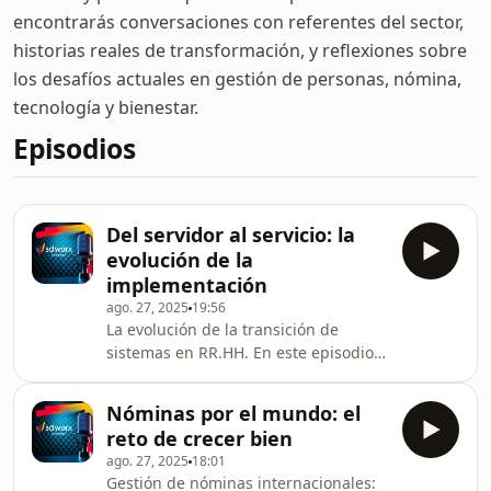
encontrarás conversaciones con referentes del sector,
historias reales de transformación, y reflexiones sobre
los desafíos actuales en gestión de personas, nómina,
tecnología y bienestar.
Episodios
Del servidor al servicio: la
evolución de la
implementación
ago. 27, 2025
19:56
La evolución de la transición de
sistemas en RR.HH. En este episodio
del podcast de SD Worx, Pablo Camba
conversa con Fernando Bernal,
Nóminas por el mundo: el
responsable de proyectos de
reto de crecer bien
implementación en SD Worx, sobre
ago. 27, 2025
18:01
cómo los procesos de transición
Gestión de nóminas internacionales:
tecnológica impactan en la eficiencia