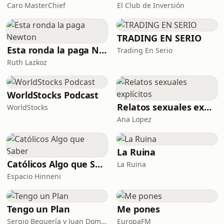
Caro MasterChief
El Club de Inversión
TRADING EN SERIO
Esta ronda la paga Newton
Trading En Serio
Ruth Lazkoz
WorldStocks Podcast
Relatos sexuales explícitos
WorldStocks
Ana Lopez
La Ruina
Católicos Algo que Saber
La Ruina
Espacio Hinneni
Tengo un Plan
Me pones
Sergio Beguería y Juan Domínguez
EuropaFM