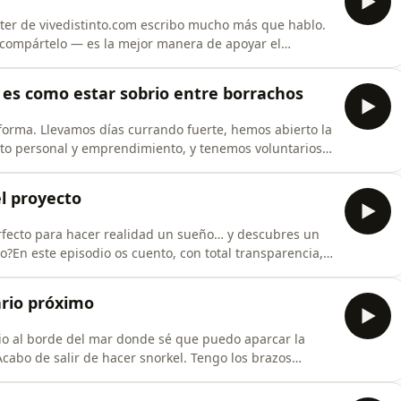
tter de ⁠vivedistinto.com⁠ escribo mucho más que hablo.
n, compártelo — es la mejor manera de apoyar el
os semanas de reforma y rutina diaria que ya me
o en el mar, trabajo. Y al caer el sol, trabajo exterior
a es como estar sobrio entre borrachos
forma. Llevamos días currando fuerte, hemos abierto la
ento personal y emprendimiento, y tenemos voluntarios
s que estáis viniendo y apoyando.Pero hoy quiero
he de San Juan. Fuimos al pueblo con Paco, uno de los
el proyecto
rfecto para hacer realidad un sueño… y descubres un
?En este episodio os cuento, con total transparencia,
cto de comunidad que estamos intentando sacar adelante
lusión, voluntarios llegando de distintos puntos de
ario próximo
io al borde del mar donde sé que puedo aparcar la
cabo de salir de hacer snorkel. Tengo los brazos
ieza la reforma de Cal Lliure y ya hay gente viniendo
a pensaba: lo que tengo aquí lo voy a tener también a