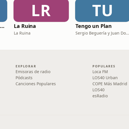
LR
TU
Católicos Algo que Saber
La Ruina
Tengo un Plan
La Ruina
Sergio Beguería y Juan Domínguez
EXPLORAR
POPULARES
Emisoras de radio
Loca FM
Pódcasts
LOS40 Urban
Canciones Populares
COPE Más Madrid
LOS40
esRadio