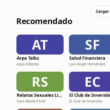
menos de 300€.Os escribo desde Cardedeu, ú
esperan Íñigo, visitas a fincas y e
Cargar
Recomendado
AT
SF
Arpa Talks
Salud Financiera
Arpa Editores
Luis Ángel Hernández
RS
EC
Relatos Sexuales Liberales
Caro MasterChief
El Club de Inversión