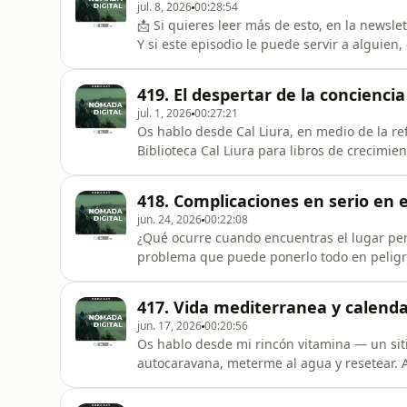
jul. 8, 2026
00:28:54
📩 Si quieres leer más de esto, en la newsle
Y si este episodio le puede servir a alguie
proyecto.Os hablo desde Cal Lliure. Llevam
encanta: boxeo y movilidad por la mañana, bañ
419. El despertar de la concienci
porque de día hace
jul. 1, 2026
00:27:21
Os hablo desde Cal Liura, en medio de la re
Biblioteca Cal Liura para libros de crecimi
llegando de todos lados. Gracias a todos lo
hablaros de una reflexión que surgió la noc
418. Complicaciones en serio en 
voluntarios, alg
jun. 24, 2026
00:22:08
¿Qué ocurre cuando encuentras el lugar pe
problema que puede ponerlo todo en peligro
la situación actual de Cal Lliure, el proye
desde Alternatribu.Después de semanas de i
417. Vida mediterranea y calend
España y muchos día
jun. 17, 2026
00:20:56
Os hablo desde mi rincón vitamina — un sit
autocaravana, meterme al agua y resetear. A
cargados. Estoy a gustísimo.En dos días emp
de todos lados. Y mientras estaba en el agu