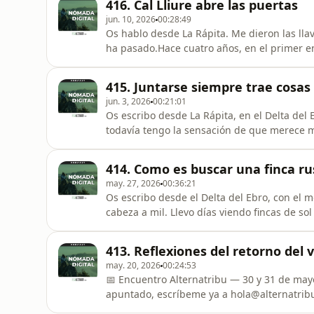
416. Cal Lliure abre las puertas
cuatro minutos a pie d
jun. 10, 2026
00:28:49
Os hablo desde La Rápita. Me dieron las llav
ha pasado.Hace cuatro años, en el primer e
algo que ya escribía en mi novela antes de 
que ver con hacerlo online. Que el calor hum
415. Juntarse siempre trae cosas
buenos y m
jun. 3, 2026
00:21:01
Os escribo desde La Rápita, en el Delta del 
todavía tengo la sensación de que merece m
desde Granada, el País Vasco, Baleares, Mad
para romper el hielo, un taller improvisado 
414. Como es buscar una finca rus
plancha y una somb
may. 27, 2026
00:36:21
Os escribo desde el Delta del Ebro, con el
cabeza a mil. Llevo días viendo fincas de sol
episodio os cuento cómo funciona la búsque
Sheets con todas las propiedades filtradas, l
413. Reflexiones del retorno del v
no tenías p
may. 20, 2026
00:24:53
📅 Encuentro Alternatribu — 30 y 31 de mayo,
apuntado, escríbeme ya a hola@alternatribu
cerradas.🚀 Emprende Libre en vivedistinto.