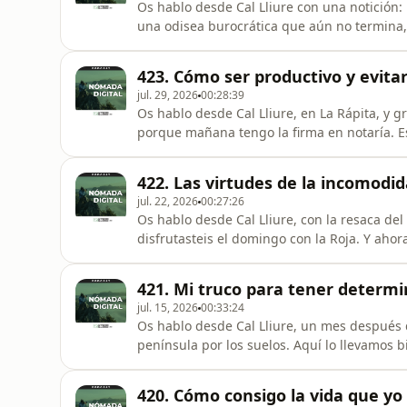
Os hablo desde Cal Lliure con una notición:
una odisea burocrática que aún no termina,
de libertad. Por aquí ya han pasado unas 3
tiene: la mayoría lleva años construyéndola
423. Cómo ser productivo y evitar
cómo lo hice yo
jul. 29, 2026
00:28:39
Os hablo desde Cal Lliure, en La Rápita, y g
porque mañana tengo la firma en notaría. Es
cierra un capítulo que está siendo una autén
mañana y tenía hasta la una para revisarlo
422. Las virtudes de la incomodid
catastro por delante. En es
jul. 22, 2026
00:27:26
Os hablo desde Cal Lliure, con la resaca de
disfrutasteis el domingo con la Roja. Y aho
muy útil para nuestra vida y, a la vez, muy
consciente de la vida que quieres, aparece
421. Mi truco para tener determin
Pero si no ac
jul. 15, 2026
00:33:24
Os hablo desde Cal Lliure, un mes después
península por los suelos. Aquí lo llevamos 
hora, mar una o dos veces al día, siesta y t
aquí en el espacio de la comunidad, porque
420. Cómo consigo la vida que yo
dentro tener este tipo