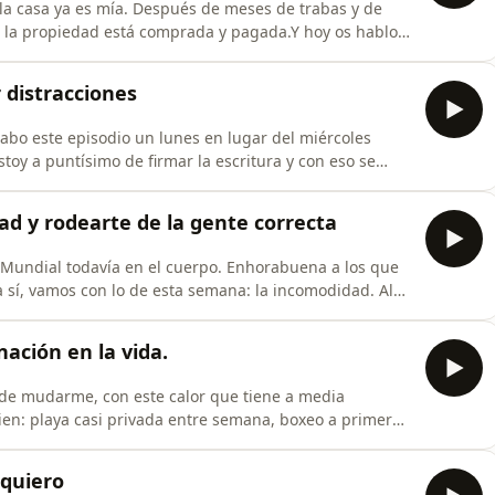
 la casa ya es mía. Después de meses de trabas y de
 la propiedad está comprada y pagada.Y hoy os hablo
0 personas y me he dado cuenta de que casi ninguna la
 sin llegar nunca, siempre falta un poco más. Os cuento
 distracciones
rabo este episodio un lunes en lugar del miércoles
toy a puntísimo de firmar la escritura y con eso se
tica odisea: el borrador me llegó a las 10 de la
, con temas legales encima y un contencioso con
ad y rodearte de la gente correcta
l Mundial todavía en el cuerpo. Enhorabuena a los que
ra sí, vamos con lo de esta semana: la incomodidad. Algo
 molesto.Es un arma de doble filo. Cuando te haces más
 esa incomodidad que debería empujarte al cambio.
ación en la vida.
 de mudarme, con este calor que tiene a media
bien: playa casi privada entre semana, boxeo a primera
rabajo al caer el sol. Os cuento un poco cómo es un día
 creo que no somos conscientes de lo que hace por
 quiero