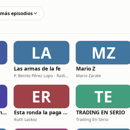
ltimo día antes de bajar al Delta del Ebro. Me
 más episodios
LA
MZ
Las armas de la fe
Mario Z
P. Benito Pérez Lopo - Radio María ESP
Mario Zarate
ER
TE
El Club de Inversión podcast
Esta ronda la paga Newton
TRADING EN SERIO
Ruth Lazkoz
Trading En Serio