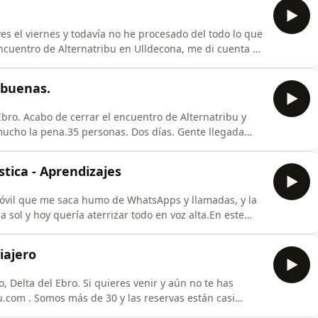
es el viernes y todavía no he procesado del todo lo que
ncuentro de Alternatribu en Ulldecona, me di cuenta de
que ocurriera: que compartir en físico no tiene nada
ano, los abrazos, las charlas hasta tarde, los roces
 buenas.
Ebro. Acabo de cerrar el encuentro de Alternatribu y
ucho la pena.35 personas. Dos días. Gente llegada
rid, Cataluña. Una caminata larga en el Far del Fangar
en el parking de Travocado con sillas sacadas a la
tica - Aprendizajes
 móvil que me saca humo de WhatsApps y llamadas, y la
 a sol y hoy quería aterrizar todo en voz alta.En este
da real de una finca rústica en España: el Google
as visitas que salen bien, las que salen mal, y las que
iajero
 Delta del Ebro. Si quieres venir y aún no te has
.com . Somos más de 30 y las reservas están casi
com — arranca tu proyecto digital en 4 meses, por