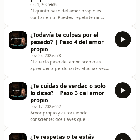
dic. 1, 2025
639
El quinto paso del amor propio es
confiar en ti. Puedes repetirte mil
afirmaciones, cuidarte y respetarte,
pero si no confías en ti misma/o, todo
¿Todavía te culpas por el
se tambalea.En este episodio
pasado? | Paso 4 del amor
hablamos de cómo la falta de
propio
confianza se cuela en nuestras
nov. 24, 2025
578
decisiones diarias: en lo que eliges,
El cuarto paso del amor propio es
en lo que pospones, en lo que
aprender a perdonarte. Muchas veces
permites… y cómo empezar a cambiar
el mayor obstáculo para avanzar no
esa relación contigo misma/o. La
es lo que hacen los demás, sino lo
transformación consciente emp
¿Te cuidas de verdad o solo
que seguimos reclamándonos a
lo dices? | Paso 3 del amor
nosotras/os mismas/os.En este
propio
episodio hablamos de por qué es tan
nov. 17, 2025
662
difícil soltar la culpa, cómo la mente
Amor propio y autocuidado
repite viejos patrones de
consciente: dos llaves que
autoexigencia y qué significa
transforman tu vida desde dentro.
realmente perdonarse.El amor propio
Este es el tercer episodio de la
no se construye solo con frases bo
¿Te respetas o te estás
miniserie “5 pasos del amor propio”,