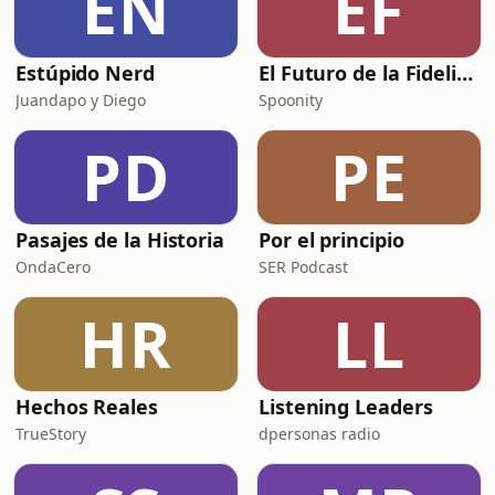
EN
EF
Estúpido Nerd
El Futuro de la Fidelización
Juandapo y Diego
Spoonity
PD
PE
Pasajes de la Historia
Por el principio
OndaCero
SER Podcast
HR
LL
Hechos Reales
Listening Leaders
TrueStory
dpersonas radio