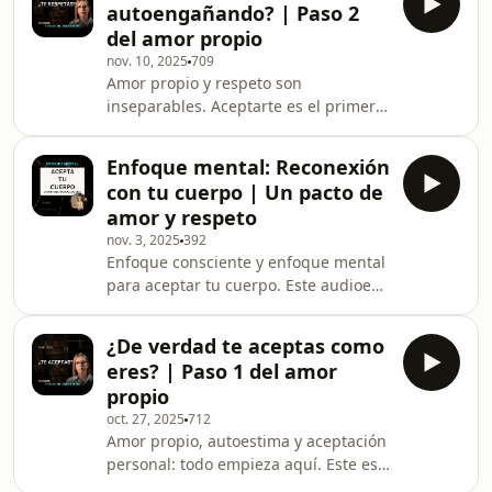
autoengañando? | Paso 2
un entrenamiento de transformación
del amor propio
interior. Hoy hablamos del paso 3:
nov. 10, 2025
709
cuidarte.✨ Descubre por qué el
Amor propio y respeto son
autocuidado no es un lujo, sino una
inseparables. Aceptarte es el primer
necesidad vital.✨ Aprende cómo tus
paso, pero si no te respetas, esa
decisiones diarias reflejan tu nivel de
aceptación se queda incompleta. En
amor propio.✨ Reprograma tu men
Enfoque mental: Reconexión
este episodio de la miniserie "5 pasos
con tu cuerpo | Un pacto de
del amor propio", hablamos de qué
amor y respeto
significa respetarte de verdad, cómo
nov. 3, 2025
392
poner límites sanos, cómo reconocer
Enfoque consciente y enfoque mental
tu valor y cómo dejar de traicionarte
para aceptar tu cuerpo. Este audioes
para complacer a otros.Respetarte no
una reflexión profunda sobre amor
es egoísmo ni orgullo: es amor propio
propio, aceptación corporal y gratitud
en acción
¿De verdad te aceptas como
hacia el cuerpo.Tu cuerpo ha estado
eres? | Paso 1 del amor
contigo desde el principio, ha
propio
sostenido tus emociones y tu historia,
oct. 27, 2025
712
y merece respeto sin condiciones.
Amor propio, autoestima y aceptación
Aceptar tu cuerpo no significa
personal: todo empieza aquí. Este es
conformarte, sino dejar de luchar
el primer episodio de la miniserie Los