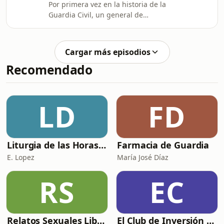
Por primera vez en la historia de la
tenido acceso ABC, el teniente
Guardia Civil, un general de
general Luis del Castillo,
divisi&oacute;n ha presentado una
n&uacute;mero dos del director adjun
denuncia contra un teniente general.
El caso involucra al general Fernando
Cargar más episodios
Mora, jefe de la zona de Madrid,
Recomendado
quien acusa a sus superiores de
presionarlo para boicotear un acto
institucional con la Comunidad de
Madrid. Varios expertos de Derecho
LD
FD
Internacional han mostrado su
disconformidad con el reci
Liturgia de las Horas (España)
Farmacia de Guardia
E. Lopez
María José Díaz
RS
EC
Relatos Sexuales Liberales
El Club de Inversión podcast