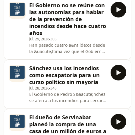
eleva la tensi&oacute;n en el
proh&iacute;be la devoluci&oacute;n
El Gobierno no se reúne con
PSOE.&nbsp;La decisi&oacute;n
inmediata de
las autonomías para hablar
estuvo rodeada de un halo de
de la prevención de
opacidad en la gesti&oacute;n de los
incendios desde hace cuatro
tiempos y la comunicaci&oacute;n de
años
la misma. Pese a comparecer casi dos
horas desde el Palacio de la Moncloa,
jul. 29, 2026
303
Han pasado cuatro a&ntilde;os desde
Pedro S&aacute;nchez no hizo
la &uacute;ltima vez que el Gobierno
ninguna.&nbsp; En otras no
reuni&oacute; a las comunidades
aut&oacute;nomas para hablar
Sánchez usa los incendios
espec&iacute;ficamente de
como escapatoria para un
prevenci&oacute;n de incendios
curso político sin mayoría
forestales. Fue el 28 de julio de 2022,
jul. 28, 2026
348
con Teresa Ribera al frente del
El Gobierno de Pedro S&aacute;nchez
Ministerio de Transici&oacute;n
se aferra a los incendios para cerrar
Ecol&oacute;gica. Desde entonces, ni
un curso pol&iacute;tico convulso,
una sola Conferencia Sectorial
marcado por la corrupci&oacute;n y la
dedicada al fuego, pese a que cada ve
El dueño de Servinabar
falta de apoyos en el Congreso. El
planeó la compra de una
Ejecutivo hab&iacute;a
casa de un millón de euros a
dise&ntilde;ado una estrategia previa