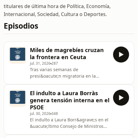
titulares de última hora de Política, Economía,
Internacional, Sociedad, Cultura o Deportes.
Episodios
Miles de magrebíes cruzan
la frontera en Ceuta
jul. 31, 2026
287
Tras varias semanas de
presi&oacute;n migratoria en la
frontera de Ceuta, la situaci&oacute;n
se ha desbordado este jueves: miles
El indulto a Laura Borràs
de inmigrantes magreb&iacute;es
genera tensión interna en el
cruzan a nado desde Marruecos de
PSOE
forma incesante. En esta
jul. 30, 2026
348
ocasi&oacute;n, la presi&oacute;n
El indulto a Laura Borr&agrave;s en el
migratoria al conocido &laquo;efecto
&uacute;ltimo Consejo de Ministros
llamada&raquo; donde una sentencia
previo a las vacaciones de verano
del Tribunal Supremo que