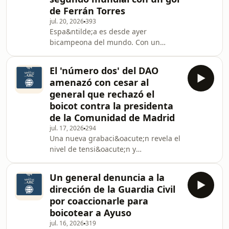
ganas de festejar este nuevo triunfo
de Ferrán Torres
con sus jugadores.&nbsp; En otras
jul. 20, 2026
393
noticias, Zapatero sufre un nuevo
Espa&ntilde;a es desde ayer
rev&eacute;s judicial que
bicampeona del mundo. Con un
podr&iacute;a ser la prueba definitiva
colosal partido de nuestra
de su implicaci&oacute;n
selecci&oacute;n, el gol de
El 'número dos' del DAO
Ferr&aacute;n Torres en la segunda
amenazó con cesar al
parte de la pr&oacute;rroga hizo que
general que rechazó el
la Selecci&oacute;n Espa&ntilde;ola se
boicot contra la presidenta
coronara y sumara, diecis&eacute;is
de la Comunidad de Madrid
a&ntilde;os despu&eacute;s del
primer t&iacute;tulo, la segunda
jul. 17, 2026
294
Una nueva grabaci&oacute;n revela el
estrella de su historia,
nivel de tensi&oacute;n y
arrebat&aacute;ndole el t&iacute;tulo
presi&oacute;n al que estuvo
a la hasta ent
sometido el general Fernando Mora
Un general denuncia a la
por parte de la c&uacute;pula de la
dirección de la Guardia Civil
Guardia Civil, en el marco del intento
por coaccionarle para
de boicot a los actos del Dos de Mayo
boicotear a Ayuso
de la Comunidad de Madrid en 2025.
jul. 16, 2026
319
Seg&uacute;n el audio al que ha