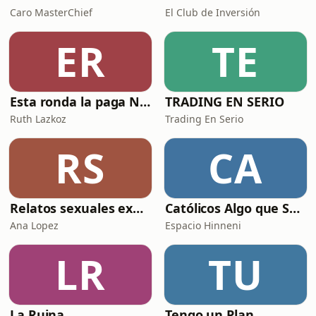
Caro MasterChief
El Club de Inversión
ER
TE
Esta ronda la paga Newton
TRADING EN SERIO
Ruth Lazkoz
Trading En Serio
RS
CA
Relatos sexuales explícitos
Católicos Algo que Saber
Ana Lopez
Espacio Hinneni
LR
TU
La Ruina
Tengo un Plan