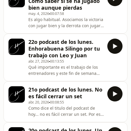
Cómo saber si se ha jugado
bien aunque pierdas
may. 4, 2026
00:07:58
Es algo habitual. Asociamos la victoria
con jugar bien y la derrota con jugar
mal, pero y si hemos jugado bien,
pero perdido...
22o podcast de los lunes.
Enhorabuena Silingo por tu
trabajo con Leo y Juan
abr. 27, 2026
00:13:55
Qué importante es el trabajo de los
entrenadores y este fin de semana
pasado lo vimos con Silingo y su
trabajo con Lebrón y Augsburguer
21o podcast de los lunes. No
es fácil cerrar un set
abr. 20, 2026
00:08:55
Como dice el titulo del podcast de
hoy... no es fácil cerrar un set. Por eso
he pensado que este tema podria
ayudaros hoy.
20o podcast de los lunes. Un