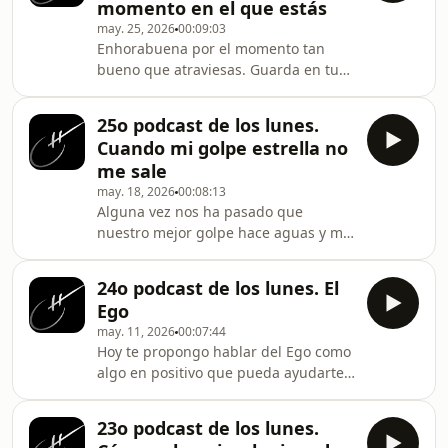
momento en el que estás
may. 25, 2026
00:09:03
Enhorabuena por el momento tan
bueno que atraviesas. Guarda en tu
memoria las sensaciones,
pensamientos y situaciones que estás
25o podcast de los lunes.
viviendo ahora mismo para
Cuando mi golpe estrella no
rescatarlos cuando estés en un
me sale
momento regular
may. 18, 2026
00:08:13
Alguna vez nos ha pasado que
nuestro mejor golpe hace aguas y me
resta confianza. Hoy trato de ayudarte
con este tema
24o podcast de los lunes. El
Ego
may. 11, 2026
00:07:44
Hoy te propongo hablar del Ego como
algo en positivo que pueda ayudarte
a jugar mejor.
23o podcast de los lunes.