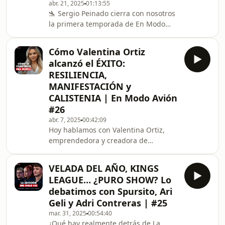
abr. 21, 2025
01:13:55
voces de Sor Asun, Hija de la Caridad,
🛬 Sergio Peinado cierra con nosotros
y Rafa Piñera, director de la Cocina
la primera temporada de En Modo
Económica.¡Quédate hasta el final!
Avión estrenando en primicia la
Porque Marcos
nueva colección fitness 2025 de
Cómo Valentina Ortiz
Siroko.Entrenamos juntos, pero antes
alcanzó el ÉXITO:
hablamos con Sergio sobre su
RESILIENCIA,
trayectoria, desde sus primeros
MANIFESTACIÓN y
vídeos en YouTube hasta liderar su
CALISTENIA | En Modo Avión
propia empresa de fitness. Y
después… 💪 Sergio puso a prueba
#26
nuestras ganas, nuestros límites… y
abr. 7, 2025
00:42:09
también la nueva ropa de deporte
Hoy hablamos con Valentina Ortiz,
para
emprendedora y creadora de
contenido. Conocemos los momentos
que marcaron su vida y cómo
VELADA DEL AÑO, KINGS
encontrar su propósito fue la clave
LEAGUE… ¿PURO SHOW? Lo
para transformarlo todo.También
debatimos con Spursito, Ari
hablamos de sus primeros pasos en
Geli y Adri Contreras | #25
el mundo de los negocios y de cómo
mar. 31, 2025
00:54:40
el deporte marcó su vida. ¿Sabías que
¿Qué hay realmente detrás de La
fue tres veces campeona de