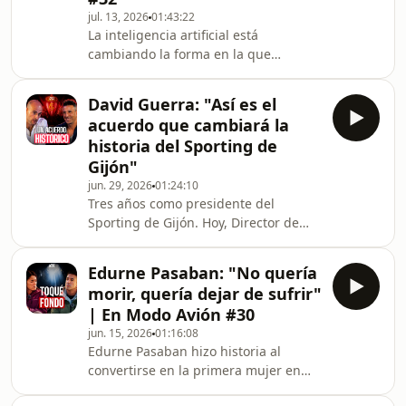
jul. 13, 2026
01:43:22
ciclistas del mundo. Habla de Lance
La inteligencia artificial está
Armstrong, Jan Ullrich, Miguel
cambiando la forma en la que
Induráin, Alberto Contador y Tadej
trabajamos, lideramos equipos y
Pogačar, y cuenta desde
construimos empresas. Pero ¿de
David Guerra: "Así es el
verdad la IA va a quitarte el trabajo o
acuerdo que cambiará la
lo hará alguien que sepa usarla mejor
historia del Sporting de
que tú?Carlos Buenosvinos lleva más
Gijón"
de dos décadas liderando proyectos
jun. 29, 2026
01:24:10
tecnológicos. Hoy asesora a
Tres años como presidente del
empresas, invierte en innovación y
Sporting de Gijón. Hoy, Director de
ayuda a organizaciones a entender
Impulso España, la nueva área del
cómo la inteligencia artificia
club para generar ingresos. David
Edurne Pasaban: "No quería
Guerra se sienta con Borja Mera, CEO
morir, quería dejar de sufrir"
de Siroko, para contar lo que nunca
| En Modo Avión #30
había contado desde dentro del
jun. 15, 2026
01:16:08
club.Por qué el Sporting sigue en
Edurne Pasaban hizo historia al
Segunda. Qué pasa de verdad en
convertirse en la primera mujer en
Mareo. Cuánto cuesta intentar subir a
conquistar los 14 ochomiles. Pero la
Primera. Cómo se vive el derby desde