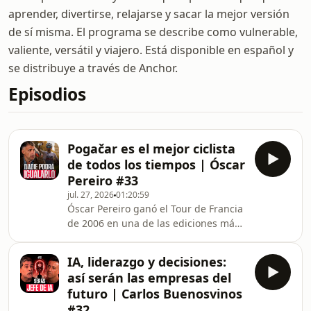
aprender, divertirse, relajarse y sacar la mejor versión
de sí misma. El programa se describe como vulnerable,
valiente, versátil y viajero. Está disponible en español y
se distribuye a través de Anchor.
Episodios
Pogačar es el mejor ciclista
de todos los tiempos | Óscar
Pereiro #33
jul. 27, 2026
01:20:59
Óscar Pereiro ganó el Tour de Francia
de 2006 en una de las ediciones más
insólitas de su historia. Pero detrás
del maillot amarillo hay mucho
IA, liderazgo y decisiones:
más.En este episodio de En Modo
así serán las empresas del
Avión, Óscar Pereiro repasa su
futuro | Carlos Buenosvinos
camino desde sus primeras carreras
#32
hasta competir contra los mejores