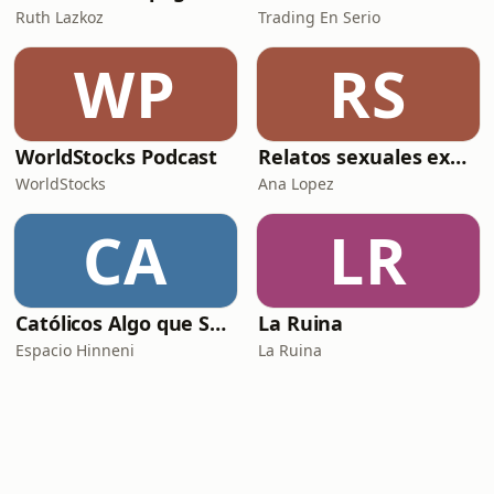
Ruth Lazkoz
Trading En Serio
WP
RS
WorldStocks Podcast
Relatos sexuales explícitos
WorldStocks
Ana Lopez
CA
LR
Católicos Algo que Saber
La Ruina
Espacio Hinneni
La Ruina