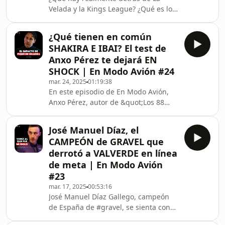
Velada y la Kings League? ¿Qué es lo
#calistenia en su país? 🏋️¡Escucha
que no conocemos del mundo de los
este podcast y descubre la parte más
influencers? En este episodio con
per
¿Qué tienen en común
Spursito, Ari Geli y Adri Contreras,
SHAKIRA E IBAI? El test de
destapamos todos los secretos que
Anxo Pérez te dejará EN
nadie te cuenta. ¿Es todo un show o
SHOCK | En Modo Avión #24
hay algo más en juego? Más allá del
mar. 24, 2025
01:19:38
espectáculo, hablamos de cómo ha
En este episodio de En Modo Avión,
cambiado la vida de los creadores de
Anxo Pérez, autor de &quot;Los 88
contenido, la presión de las redes, la
Peldaños del Éxito&quot;, nos revela
adicción má
datos sorprendentes sobre la mente
José Manuel Díaz, el
humana, el miedo y el desarrollo
CAMPEÓN de GRAVEL que
personal. Además, pone a prueba en
derrotó a VALVERDE en línea
directo a Borja Mera, CEO de
de meta | En Modo Avión
Techpump, y Alexandra Quiles, CEO
#23
de Blowmind, con un test de
eneatipos que arroja resultados
mar. 17, 2025
00:53:16
José Manuel Díaz Gallego, campeón
inesperados.Pero eso no es todo…
de España de #gravel, se sienta con
también habla de su trabajo en el F
Borja Mera, CEO de Siroko y