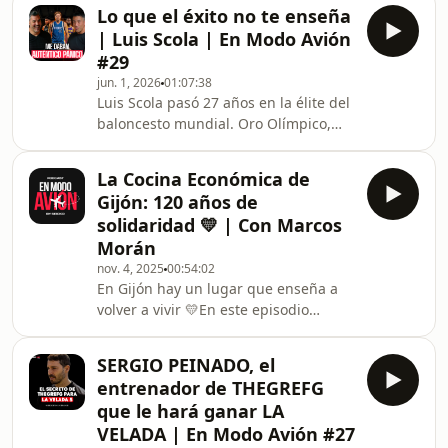
montaña más difícil de su vida no
el palco. La noche de
Lo que el éxito no te enseña
estaba en el Himalaya.En esta
| Luis Scola | En Modo Avión
conversación hablamos de fracaso,
#29
salud mental, liderazgo, miedo,
jun. 1, 2026
01:07:38
maternidad y resiliencia. Desde sus
Luis Scola pasó 27 años en la élite del
años de intentos fallidos hasta la
baloncesto mundial. Oro Olímpico,
depresión que llegó después de
diez temporadas en la NBA y capitán
alcanzar la cima, pasando por las
eterno de Argentina. Hoy dirige el
lecciones que aprendió en el K
La Cocina Económica de
Varese como CEO.En este episodio
Gijón: 120 años de
habla de lo que nadie cuenta: el
solidaridad 💛 | Con Marcos
pánico antes de enfrentarse a Dirk
Morán
Nowitzki, el dolor detrás del oro
nov. 4, 2025
00:54:02
olímpico y lo que significa liderar
En Gijón hay un lugar que enseña a
cuando la presión no para.Por qué un
volver a vivir 💛En este episodio
deportista profesional es una startup.
especial de En Modo Avión volamos
Por qué
hasta la @CocinaeconómicaGijón, una
SERGIO PEINADO, el
institución que lleva más de 120 años
entrenador de THEGREFG
ayudando a quienes más lo
que le hará ganar LA
necesitan.Escucha su historia —y la
VELADA | En Modo Avión #27
de sus voluntarios y usuarios— en las