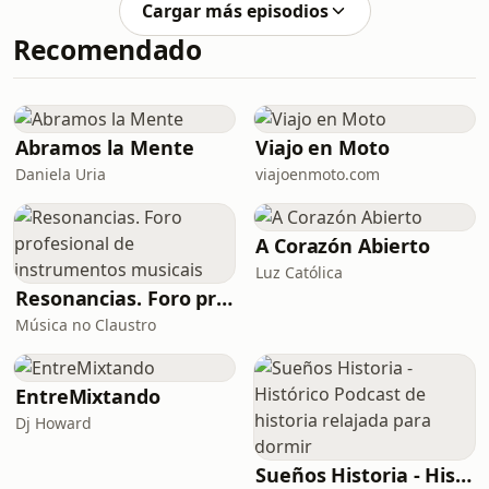
Cargar más episodios
desafíos y oportunidades. Desde las
Recomendado
restricciones en inteligencia artificial
hasta las alianzas con gigantes
locales como Tencent y ByteDance,
analizamos cómo la marca de la
manzana busca adaptarse para no
Abramos la Mente
Viajo en Moto
quedarse atrás. ¡Sumérgete en el
Daniela Uria
viajoenmoto.com
futuro
A Corazón Abierto
Luz Católica
Resonancias. Foro profesional de instrumentos musicais
Música no Claustro
EntreMixtando
Dj Howard
Sueños Historia - Histórico Podcast de historia relajada para dormir