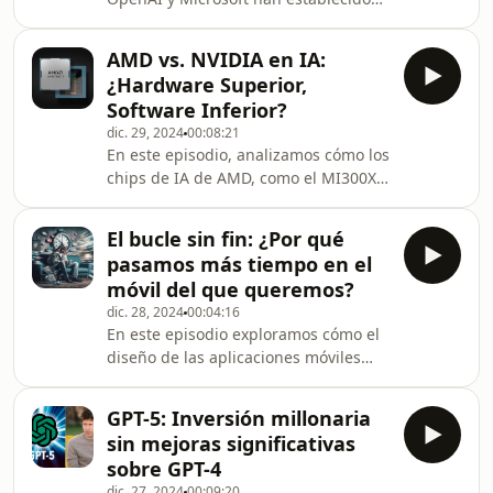
Windows con NPU. Finalmente, se
un ambicioso objetivo financiero para
mencion
definir la Inteligencia Artificial
AMD vs. NVIDIA en IA:
General (AGI): alcanzar los $100.000
¿Hardware Superior,
millones en beneficios anuales.
Software Inferior?
Analizamos las implicaciones de este
dic. 29, 2024
00:08:21
criterio, los desafíos tecnológicos y
En este episodio, analizamos cómo los
económicos que conlleva, y cómo esta
chips de IA de AMD, como el MI300X,
meta podría redefinir el futuro de la
superan en especificaciones a los de
inteligencia artificial.
NVIDIA, pero enfrentan desafíos
El bucle sin fin: ¿Por qué
significativos debido a problemas de
pasamos más tiempo en el
software que afectan su rendimiento
móvil del que queremos?
y adopción en la industria.
dic. 28, 2024
00:04:16
En este episodio exploramos cómo el
diseño de las aplicaciones móviles
nos mantiene enganchados,
analizando las estrategias que
GPT-5: Inversión millonaria
prolongan nuestro tiempo de uso y
sin mejoras significativas
ofreciendo consejos prácticos para
sobre GPT-4
recuperar el control sobre nuestra
dic. 27, 2024
00:09:20