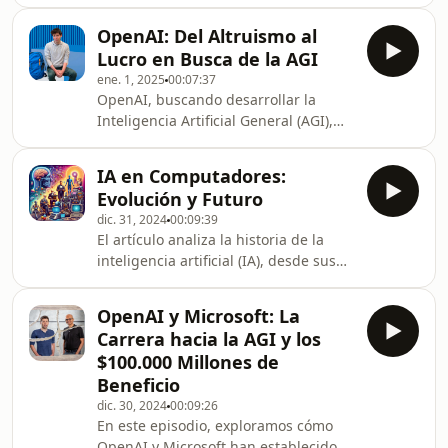
punto de lanzar al mercado 1.000
robots humanoides, compitiendo
OpenAI: Del Altruismo al
directamente con el Optimus de
Lucro en Busca de la AGI
Tesla. Este desarrollo, impulsado por
ene. 1, 2025
00:07:37
el Ministerio de Industria e
OpenAI, buscando desarrollar la
Información Tecnológica de
Inteligencia Artificial General (AGI),
China, pretende posicionar a China
está cambiando radicalmente su
como líder en robótica. Los robots,
estructura. Se transforma en una
con capacidades avanzadas, están
IA en Computadores:
Corporación de Beneficio Público
diseñados para tareas industriales y
Evolución y Futuro
(PBC) para atraer inversión, mientras
dic. 31, 2024
00:09:39
una organización sin fines de lucro se
El artículo analiza la historia de la
enfocará en iniciativas benéficas. Este
inteligencia artificial (IA), desde sus
cambio, aunque genera millones,
inicios con McCulloch y Pitts hasta su
enfrenta oposición de un cofundador,
integración actual en computadores.
Elon Musk. El futuro de esta
OpenAI y Microsoft: La
Se destacan hitos como el Test de
reestructuració
Carrera hacia la AGI y los
Turing y la Conferencia de Dartmouth.
$100.000 Millones de
El texto describe cómo la IA está
Beneficio
mejorando la eficiencia y la
dic. 30, 2024
00:09:26
interacción usuario-computador, con
En este episodio, exploramos cómo
ejemplos como la próxima versión de
OpenAI y Microsoft han establecido