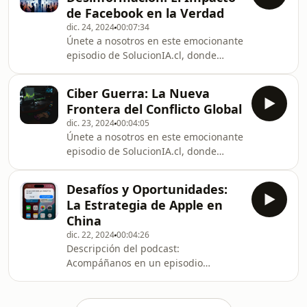
implicaciones sociales y económicas
de Facebook en la Verdad
de una IA accesible solo para quienes
dic. 24, 2024
00:07:34
pueden pagar, y debatimos posibles
Únete a nosotros en este emocionante
soluciones para garantizar un acceso
episodio de SolucionIA.cl, donde
equitativo a esta tecnología
desentrañamos la lucha de Facebook
transformadora.
contra los bulos y la desinformación.
Ciber Guerra: La Nueva
Descubre cómo las políticas de
Frontera del Conflicto Global
moderación de la plataforma han
dic. 23, 2024
00:04:05
transformado el panorama de la
Únete a nosotros en este emocionante
información y por qué la regulación
episodio de SolucionIA.cl, donde
es más crucial que nunca. ¡No te
desentrañamos el mayor ciberataque
pierdas un análisis profundo sobre la
de Rusia a Ucrania y exploramos
delgada línea entre la libertad de
Desafíos y Oportunidades:
cómo la guerra ha evolucionado en el
expresión y la lucha
La Estrategia de Apple en
mundo digital. Descubre las tácticas
China
híbridas que combinan lo militar con
dic. 22, 2024
00:04:26
lo cibernético y reflexiona sobre la
Descripción del podcast:
preparación de nuestro propio país
Acompáñanos en un episodio
frente a estos nuevos desafíos. ¡No te
fascinante donde exploramos la
lo puedes perder!
compleja estrategia de Apple en el
mercado chino, un escenario lleno de