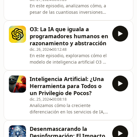
atención y bienestar digital.
En este episodio, analizamos cómo, a
pesar de las cuantiosas inversiones
en su desarrollo, GPT-5 no ha logrado
superar de manera notable a su
O3: La IA que iguala a
predecesor, GPT-4. Exploramos los
programadores humanos en
desafíos enfrentados por OpenAI,
razonamiento y abstracción
incluyendo los elevados costos de
dic. 26, 2024
00:12:48
entrenamiento y la limitada
En este episodio, exploramos cómo el
diversidad de datos, que han llevado
modelo de inteligencia artificial O3 ha
a cuestionar la eficiencia y viabilidad
alcanzado niveles de desempeño
de este nuevo modelo de inteligencia
comparables a los de programadores
artificial.
Inteligencia Artificial: ¿Una
humanos en tareas de razonamiento
Herramienta para Todos o
y abstracción, analizando su impacto
un Privilegio de Pocos?
potencial en el desarrollo de software
dic. 25, 2024
00:08:18
y las implicaciones para el futuro de
Analizamos cómo la creciente
la programación.
diferenciación en los servicios de IA,
con opciones de alto costo como
ChatGPT Pro, está creando una
Desenmascarando la
brecha digital. Exploramos las
Desinformación: El Impacto