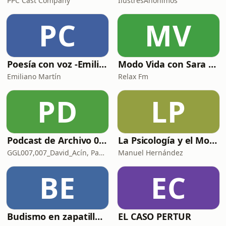
PPC Cast Company
IlustresAnonimos
PC
MV
Poesía con voz -Emiliano Martín- Podcasts
Modo Vida con Sara Manzaneque
Emiliano Martín
Relax Fm
PD
LP
Podcast de Archivo 007
La Psicología y el Modelo Parcuve®
GGL007,007_David_Acín, Pablo_Ortega, 58, AlbertoBond y Claalc
Manuel Hernández
BE
EC
Budismo en zapatillas, El budismo sin sermones
EL CASO PERTUR