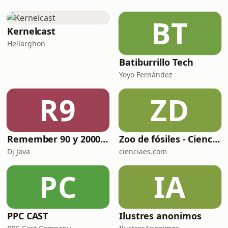
pertenece. Entre bastidores, Lola
tiene todo: carisma, millones de
mueve los
BT
seguidores y una campaña construida
sobre impulsos, frases virales y un
Kernelcast
ego tan grande como su mito.Pero un
Hellarghon
vídeo secreto, una esposa al límite,
Batiburrillo Tech
una periodista con pruebas
demoledoras y u
Yoyo Fernández
R9
ZD
Remember 90 y 2000 en PLAY WITH ME by Dj Java
Zoo de fósiles - Cienciaes.com
Dj Java
cienciaes.com
PC
IA
PPC CAST
Ilustres anonimos