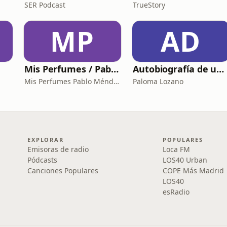
SER Podcast
TrueStory
MP
AD
Mis Perfumes / Pablo Méndez
Autobiografía de un Yogui con sitar
Mis Perfumes Pablo Méndez
Paloma Lozano
EXPLORAR
POPULARES
Emisoras de radio
Loca FM
Pódcasts
LOS40 Urban
Canciones Populares
COPE Más Madrid
LOS40
esRadio