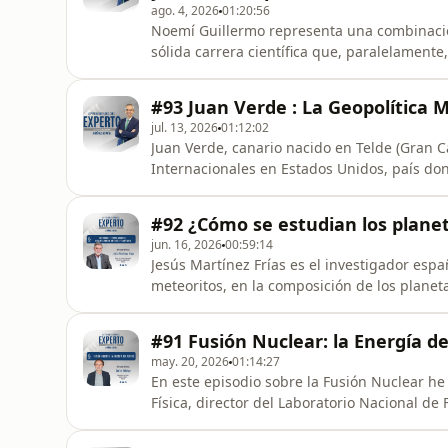
ago. 4, 2026
01:20:56
Noemí Guillermo representa una combinaci
sólida carrera científica que, paralelament
cinematográfica, filóloga y ensayista. Colabo
varios libros, el último sobre el director de 
#93 Juan Verde : La Geopolítica 
cine (de pal
jul. 13, 2026
01:12:02
Juan Verde, canario nacido en Telde (Gran Ca
Internacionales en Estados Unidos, país don
profesional en el área de la estrategia polít
presidencial durante la Administración del 
#92 ¿Cómo se estudian los planet
comercial con la Administ
jun. 16, 2026
00:59:14
Jesús Martínez Frías es el investigador esp
meteoritos, en la composición de los planet
Europea. Tambien es instructor de astronaut
científicas, algunas de ellas en las más imp
#91 Fusión Nuclear: la Energía de
novelas de cie
may. 20, 2026
01:14:27
En este episodio sobre la Fusión Nuclear he 
Física, director del Laboratorio Nacional d
Energéticas, Medioambientales y Tecnológic
Fusión Nuclear es una fuente de energía ma