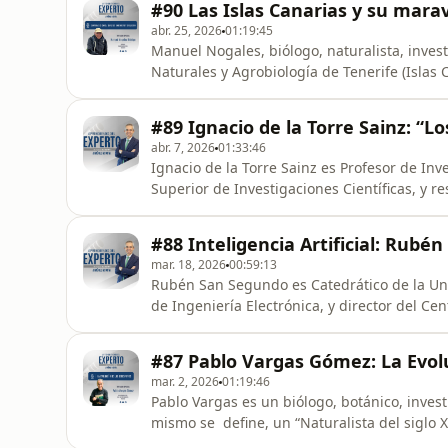
#90 Las Islas Canarias y su mara
desarrollo ya es
abr. 25, 2026
01:19:45
Manuel Nogales, biólogo, naturalista, invest
Naturales y Agrobiología de Tenerife (Islas 
conoce al fauna y la flora de las Islas Canar
en general. Su trabajo se centra en entende
#89 Ignacio de la Torre Sainz: 
cómo evol
abr. 7, 2026
01:33:46
Ignacio de la Torre Sainz es Profesor de Inve
Superior de Investigaciones Científicas, y 
Pleistoceno. Su principal línea de investiga
últimas dos décadas ha centrado su trabajo 
#88 Inteligencia Artificial: Rubé
proyecto de invest
mar. 18, 2026
00:59:13
Rubén San Segundo es Catedrático de la Uni
de Ingeniería Electrónica, y director del C
Información (IPTC). Experto en el desarrollod
habla, procesamiento dellenguaje y aprendi
#87 Pablo Vargas Gómez: La Evolu
Tesis. Estancia en
mar. 2, 2026
01:19:46
Pablo Vargas es un biólogo, botánico, inves
mismo se define, un “Naturalista del siglo
la ciencia aporta, principalmente la Genétic