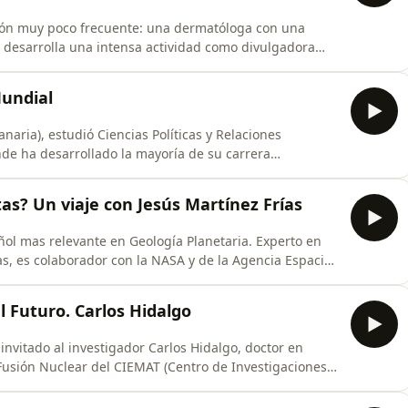
ón muy poco frecuente: una dermatóloga con una
e, desarrolla una intensa actividad como divulgadora
ra en tertulias culturales en Radio y TV. Es autora de
cine español Jose Luis Garci, titulado “Chaval dedícate al
Mundial
naria), estudió Ciencias Políticas y Relaciones
de ha desarrollado la mayoría de su carrera
ica y asesor comercial. Juan Verde ha sido asesor
presidente Joe Biden, y asesor en cuestiones de política
as? Un viaje con Jesús Martínez Frías
añol mas relevante en Geología Planetaria. Experto en
as, es colaborador con la NASA y de la Agencia Espacial
as. Autor de casi 400 publicaciones en revistas
ortantes como Nature y Science. Autor de 14 libros y 3
l Futuro. Carlos Hidalgo
invitado al investigador Carlos Hidalgo, doctor en
e Fusión Nuclear del CIEMAT (Centro de Investigaciones
as) en Madrid. Carlos Hidalgo hace hincapié en que la
siva, segura y sostenible con el medio ambiente. Su