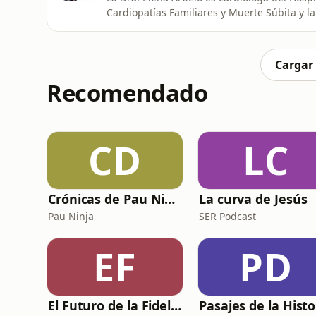
Cardiopatías Familiares y Muerte Súbita y la
Profesora Asociada de la Universitat de Barc
arritmias hereditarias y muerte súbita en 
de Sociedades
Cargar
Recomendado
CD
LC
Crónicas de Pau Ninja
La curva de Jesús
Pau Ninja
SER Podcast
EF
PD
El Futuro de la Fidelización
Pasajes de la Histo