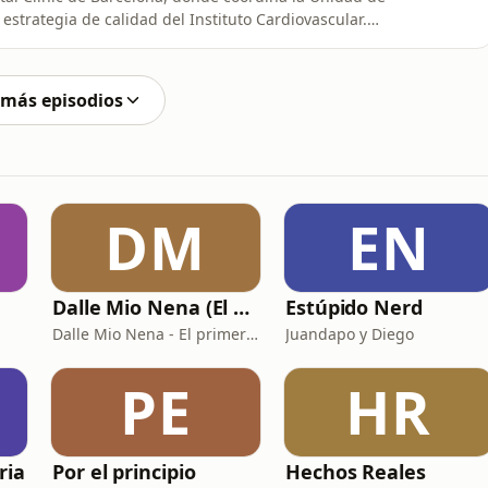
 estrategia de calidad del Instituto Cardiovascular.
elona e investigadora de IDIBAPS, lidera el área de
la red europea ERN GUARD-Heart y participa en comités
 más episodios
DM
EN
Dalle Mio Nena (El primer podcast rural de España)
Estúpido Nerd
Dalle Mio Nena - El primer podcast rural de España
Juandapo y Diego
PE
HR
ria
Por el principio
Hechos Reales