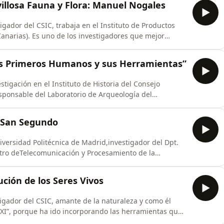
villosa Fauna y Flora: Manuel Nogales
igador del CSIC, trabaja en el Instituto de Productos
Canarias). Es uno de los investigadores que mejor
ias y de la ecología y evolución de ecosistemas insulares
r cómo interactúan plantas y animales en las islas y
“Los Primeros Humanos y sus Herramientas”
stigación en el Instituto de Historia del Consejo
responsable del Laboratorio de Arqueología del
ción es la arqueología de los orígenes humanos. En las
de campo en África oriental, y actualmente codirige un
n San Segundo
versidad Politécnica de Madrid,investigador del Dpt.
entro deTelecomunicación y Procesamiento de la
e sistemas de Inteligencia Artificial en tecnologías del
zaje automático.1:00 Ingeniería Telecomunicaciones.
ción de los Seres Vivos
tigador del CSIC, amante de la naturaleza y como él
 XXI”, porque ha ido incorporando las herramientas que
a, para profundizar en el estudio de los seres vivos, sin