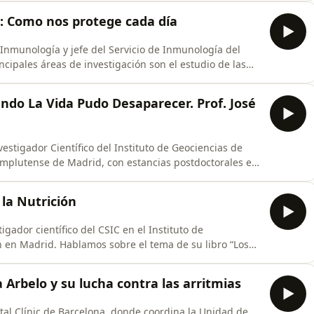
su labora científica en el Real Jardín Botánico de
: Como nos protege cada día
 Inmunología y jefe del Servicio de Inmunología del
cipales áreas de investigación son el estudio de las
nitos de la inmunidad) y de las bases genéticas e
fecciones, sobre todo respiratorias. Autor de más de
ndo La Vida Pudo Desaparecer. Prof. José
estigador Científico del Instituto de Geociencias de
omplutense de Madrid, con estancias postdoctorales en
perial College de Londres. Dedica su investigación a la
mico-Triásico, hace unos 252 millones de años. Autor del
 la Nutrición
igador científico del CSIC en el Instituto de
n en Madrid. Hablamos sobre el tema de su libro “Los
acticas nutricionales y “modas” injustificadas que se
:00 Inicios: Biología Univ Autonoma Madrid. Tesis sobre
a Arbelo y su lucha contra las arritmias
ital Clínic de Barcelona, donde coordina la Unidad de