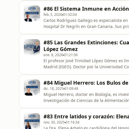
dejar de lado su labor de campo. Desarrolla 
#86 El Sistema Inmune en Acción
Madrid.
feb. 5, 2026
01:32:04
Carlos Rodríguez Gallego es especialista en
Hospital Dr Negrín en Gran Canaria. Sus prin
inmunodeficiencias primarias (errores congé
inmunológicas de la susceptibilidad a las in
#85 Las Grandes Extinciones: Cua
150 artículos en r
López Gómez
ene. 8, 2026
01:21:36
El profesor José Trinidad López Gómez es Inv
Madrid (IGEO). Doctor por la Universidad C
la Universidad de Montreal (Canadá) y el Im
gran extinción que tuvo lugar en la era Pér
#84 Miguel Herrero: Los Bulos de
libro “L
dic. 18, 2025
01:09:48
Miguel Herrero, doctor en Biología, es invest
Investigación de Ciencias de la Alimentació
Bulos de la Nutrición”, desvelando bulos, pr
propagan sin haber evidencias científicas.1
#83 Entre latidos y corazón: Elen
microalgas. Esta
nov. 30, 2025
01:16:34
La Dra. Elena Arbelo es cardióloga del Hosp