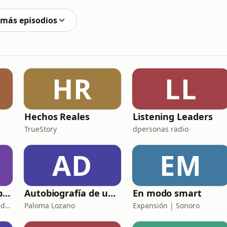
turas en general... X las sáficas...
 más episodios
HR
LL
Hechos Reales
Listening Leaders
TrueStory
dpersonas radio
AD
EM
Mis Perfumes / Pablo Méndez
Autobiografía de un Yogui con sitar
En modo smart
Mis Perfumes Pablo Méndez
Paloma Lozano
Expansión | Sonoro