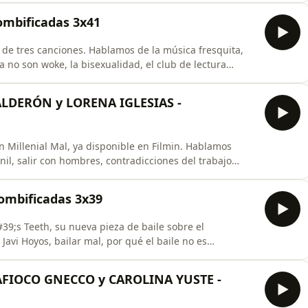
lo de la temporada. Esperamos que lo disfrutéis. &lt;3
ombificadas 3x41
de tres canciones. Hablamos de la música fresquita,
ya no son woke, la bisexualidad, el club de lectura
 Samantha y las Shego... A pasarla bien que es verano.
LDERÓN y LORENA IGLESIAS -
n Millenial Mal, ya disponible en Filmin. Hablamos
nil, salir con hombres, contradicciones del trabajo
 en la industria del podcast y hacer lo que buenamente
ombificadas 3x39
9;s Teeth, su nueva pieza de baile sobre el
avi Hoyos, bailar mal, por qué el baile no es
 desbloquear emociones y estar presente en escena, la
FIOCO GNECCO y CAROLINA YUSTE -