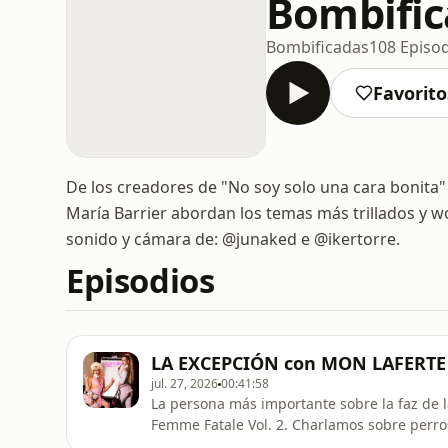
Bombific
Bombificadas
108 Episo
Favorito
De los creadores de "No soy solo una cara bonita" 
María Barrier abordan los temas más trillados y wo
sonido y cámara de: @junaked e @ikertorre.
Episodios
LA EXCEPCIÓN con MON LAFERTE 
jul. 27, 2026
00:41:58
La persona más importante sobre la faz de l
Femme Fatale Vol. 2. Charlamos sobre perros 
mucho, que te pongan los cuernos, ser quie