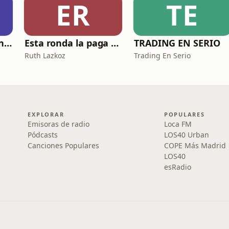
ER
TE
El Club de Inversión podcast
Esta ronda la paga Newton
TRADING EN SERIO
Ruth Lazkoz
Trading En Serio
EXPLORAR
POPULARES
Emisoras de radio
Loca FM
Pódcasts
LOS40 Urban
Canciones Populares
COPE Más Madrid
LOS40
esRadio