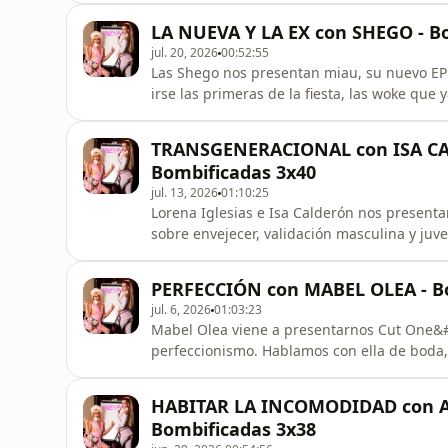
carencias y el progreso. Es el último capítu
LA NUEVA Y LA EX con SHEGO - B
jul. 20, 2026
00:52:55
Las Shego nos presentan miau, su nuevo EP 
irse las primeras de la fiesta, las woke que 
musical, beber de gira y cómo se conocieron
TRANSGENERACIONAL con ISA CA
Bombificadas 3x40
jul. 13, 2026
01:10:25
Lorena Iglesias e Isa Calderón nos presenta
sobre envejecer, validación masculina y juve
audiovisual, ser buen público, la misoginia
podemos.
PERFECCIÓN con MABEL OLEA - B
jul. 6, 2026
01:03:23
Mabel Olea viene a presentarnos Cut One&#3
perfeccionismo. Hablamos con ella de boda, J
mainstream, la importancia del cuerpo para
gente aburrida y crecer con redes sociales.
HABITAR LA INCOMODIDAD con A
Bombificadas 3x38