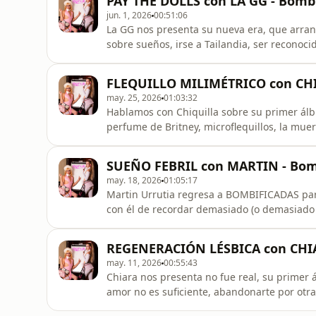
PAY THE DOLLS con LA GG - Bombi
jun. 1, 2026
00:51:06
La GG nos presenta su nueva era, que arran
sobre sueños, irse a Tailandia, ser reconocid
gasolina, HOT y etc. GG forever.
FLEQUILLO MILIMÉTRICO con CHI
may. 25, 2026
01:03:32
Hablamos con Chiquilla sobre su primer álb
perfume de Britney, microflequillos, la muert
barato… click
SUEÑO FEBRIL con MARTIN - Bomb
may. 18, 2026
01:05:17
Martin Urrutia regresa a BOMBIFICADAS par
con él de recordar demasiado (o demasiado po
ex, de videojuegos, de tramas secundarias,
porque la verdad es que ha sido un sueño fe
REGENERACIÓN LÉSBICA con CHIA
may. 11, 2026
00:55:43
Chiara nos presenta no fue real, su primer
amor no es suficiente, abandonarte por otra
amor, el amor lésbico como acontecimiento 