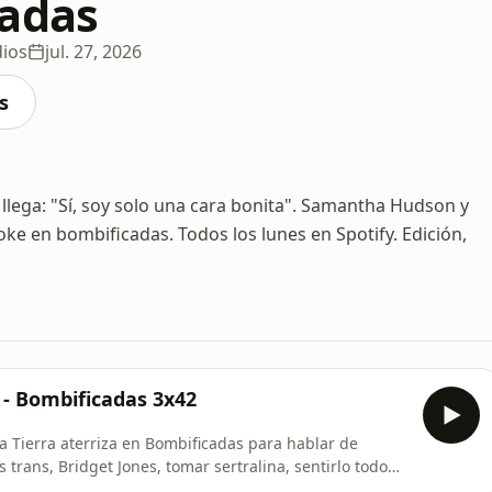
adas
dios
jul. 27, 2026
s
llega: "Sí, soy solo una cara bonita". Samantha Hudson y
ke en bombificadas. Todos los lunes en Spotify. Edición,
- Bombificadas 3x42
a Tierra aterriza en Bombificadas para hablar de
trans, Bridget Jones, tomar sertralina, sentirlo todo
nes somos a pesar del dolor, crecer en un entorno de