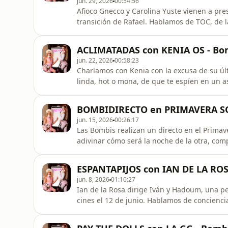
jun. 29, 2026
00:54:56
Afioco Gnecco y Carolina Yuste vienen a pr
transición de Rafael. Hablamos de TOC, de l
de la religión del dinero, del absurdo exam
supuesto, de LA AMISTAD.
ACLIMATADAS con KENIA OS - Bom
jun. 22, 2026
00:58:23
Charlamos con Kenia con la excusa de su úl
linda, hot o mona, de que te espíen en un
embarazarte de tu amigo gay, de lo victimi
comprensiva con una misma.
BOMBIDIRECTO en PRIMAVERA SO
jun. 15, 2026
00:26:17
Las Bombis realizan un directo en el Primav
adivinar cómo será la noche de la otra, com
juegan un “quién es quién” usando los nomb
ESPANTAPIJOS con IAN DE LA ROS
jun. 8, 2026
01:10:27
Ian de la Rosa dirige Iván y Hadoum, una pe
cines el 12 de junio. Hablamos de concienci
en un pueblo, reutilizar tu deadname, las e
volveríamos a ver Irreversible.