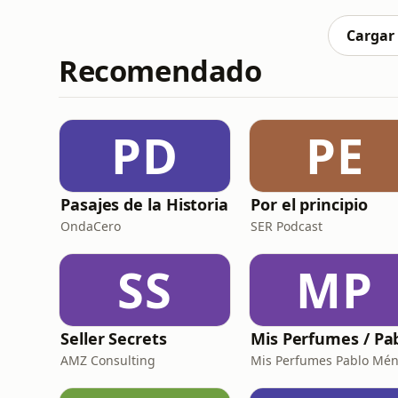
en paz, fundirte en la mirada de la otra y rup
Cargar
Recomendado
PD
PE
Pasajes de la Historia
Por el principio
OndaCero
SER Podcast
SS
MP
Seller Secrets
AMZ Consulting