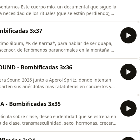
esentarnos Este cuerpo mío, un documental que sigue la
a necesidad de los rituales (que se están perdiendo),
en clínico para acceder a hormonas, de pulpos y, por
bificadas 3x37
timo álbum, *K de Karma*, para hablar de ser guapa,
 ascensor, de fenómenos paranormales en la montaña,
stas que son los hombres Cáncer y de ser más
UND - Bombificadas 3x36
era Sound 2026 junto a Aperol Spritz, donde intentan
parten sus anécdotas más ratatuleras en conciertos y
res del cartel.
A - Bombificadas 3x35
lícula sobre clase, deseo e identidad que se estrena en
a de clase, transmasculinidad, sexo, hormonas, crecer
scenas de violencia innecesarias y de por qué nunca