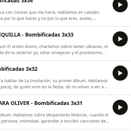
ficadas 3x34
ca con Cositas que me haría. Hablamos en catalán,
a por lo que haces y no por lo que eres, aceite,
QUILLA - Bombificadas 3x33
um El orden divino, charlamos sobre lamer sábanas, el
e de tu anterior yo, odiar envejecer y el positivismo
ificadas 3x32
a hablar de La Insolación, su primer álbum. Hablamos
co), de quién eres en la fiesta, de no volver a ver a tu
 de que te saquen una muela y de mil cosas más,
bril.
RA OLIVER - Bombificadas 3x31
 álbum. Hablamos sobre despertares lésbicos, cuando el
 persona, intimidad, aprender a escribir canciones de
espiritual, cuando pasa todo lo malo y puedes dormir