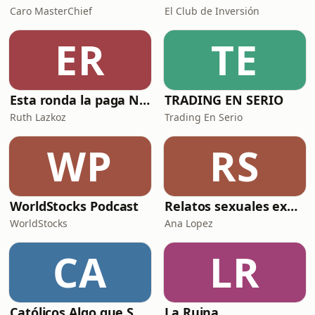
Caro MasterChief
El Club de Inversión
ER
TE
Esta ronda la paga Newton
TRADING EN SERIO
Ruth Lazkoz
Trading En Serio
WP
RS
WorldStocks Podcast
Relatos sexuales explícitos
WorldStocks
Ana Lopez
CA
LR
Católicos Algo que Saber
La Ruina