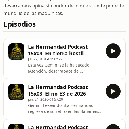
desarrapaos opina sin pudor de lo que sucede por este
mundillo de las maquinitas.
Episodios
La Hermandad Podcast
15x04: En tierra hostil
jul. 22, 2026
01:37:56
Esta vez Gemini se la ha sacado:
¡Atención, desarrapaos del
maquiniteo! En este nuevo episodio
de La Hermandad venimos a sangrar
La Hermandad Podcast
por la herida con la última gran
15x03: El no-E3 de 2026
jugada corporativa de Sony: la
jun. 24, 2026
04:57:20
estocada definitiva al formato físico
Gemini flexeando: ¡La Hermandad
en PlayStation. Analizamos qué
regresa de su retiro en las Bahamas!
significa que le pongan fecha de
Después de un largo tiempo alejados
caducidad a las cajas de plástico para
de los micrófonos, el equipo se reúne
empujarnos a un entorno digital
La Hermandad Podcast