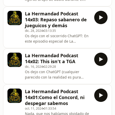
compartiendo nuestras experiencias y
programa. Tenía el día tonto la
opiniones sobre ellos. Además,
aplicación): En el nuevo episodio de
discutimos el posible lanzamiento de
La Hermandad Podcast
La Hermandad, se abordan las
u
14x03: Repaso sabanero de
últimas noticias del mundo de los
jueguicos y demás
videojuegos, como los rumores sobre
dic. 28, 2024
03:13:35
nuevas consolas y los cambios en los
Os dejo con el socorrido ChatGPT: En
modelos de negocio. El equipo analiza
este episodio especial de La
las adquisiciones de estudios, las
Hermandad, los miembros del
microtransacciones y las críticas
podcast cierran el año compartiendo
recientes a desarro
La Hermandad Podcast
sus experiencias con los últimos
14x02: This isn't a TGA
videojuegos, series y películas que
dic. 16, 2024
02:29:28
han disfrutado. Con un tono relajado
Os dejo con ChatGPT (cualquier
y amistoso, analizan los títulos más
parecido con la realidad es pura
impactantes del año, desde los
coincidencia): En este podcast, los
grandes lanzamientos hasta las
anfitriones realizan un análisis
sorpresas indie, además de repasar
La Hermandad Podcast
profundo sobre los anuncios y
sus maratones televisivos y la
14x01:Como el Concord, ni
premios más destacados de la última
despegar sabemos
edición de The Game Awards 2024,
oct. 11, 2024
01:33:54
uno de los eventos más importantes
Nada, que nos habíamos olvidado de
de la industria de los videojuegos. A