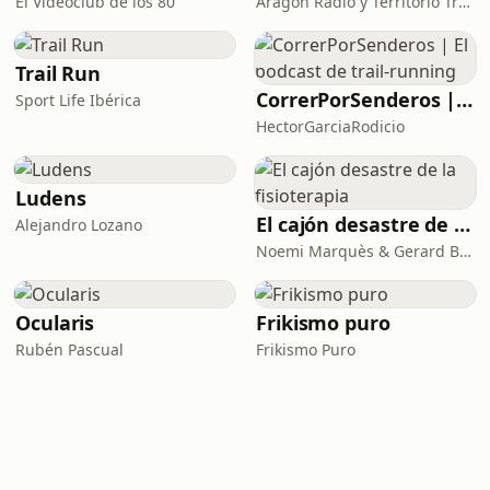
El Videoclub de los 80
Aragón Radio y Territorio Trail Media
Trail Run
CorrerPorSenderos | El podcast de trail-running
Sport Life Ibérica
HectorGarciaRodicio
Ludens
El cajón desastre de la fisioterapia
Alejandro Lozano
Noemi Marquès & Gerard Berenguer
Ocularis
Frikismo puro
Rubén Pascual
Frikismo Puro