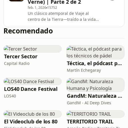
Verne) | Parte 2 de 2
abreviar, limpio y optimizado para
feb. 1, 2026
15752
una experiencia de escucha fluida.
Un clásico atemporal de Viaje al
¿Disfrutas de este clásico? Sigue el
centro de la Tierra—traído a la vida
programa y deja una reseña rápida.
en un audio inmersivo.Esto es Viaje al
Nuevos episodios todas las
Recomendado
centro de la Tierra by Julio Verne—
semanas.Adqu
uno de los 100 libros más vendidos de
todos los tiempos. Audio íntegro, sin
abreviar, limpio y optimizado para
una experiencia de escucha fluida.
Tercer Sector
¿Disfrutas de este clásico? Sigue el
Téctica, el pódcast para los técnicos de pádel
Capital Radio
programa y deja una reseña rápida.
Martín Echegaray
Nuevos episodios todas las
semanas.Adqu
LOS40 Dance Festival
GandM: Naturaleza Humana y Psicología
LOS40
GandM - AI Deep Dives
El Videoclub de los 80
TERRITORIO TRAIL