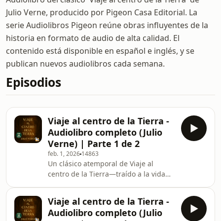
Julio Verne, producido por Pigeon Casa Editorial. La
serie Audiolibros Pigeon reúne obras influyentes de la
historia en formato de audio de alta calidad. El
contenido está disponible en español e inglés, y se
publican nuevos audiolibros cada semana.
Episodios
Viaje al centro de la Tierra -
Audiolibro completo (Julio
Verne) | Parte 1 de 2
feb. 1, 2026
14863
Un clásico atemporal de Viaje al
centro de la Tierra—traído a la vida
en un audio inmersivo.Esto es Viaje al
centro de la Tierra by Julio Verne—
Viaje al centro de la Tierra -
uno de los 100 libros más vendidos de
Audiolibro completo (Julio
todos los tiempos. Audio íntegro, sin