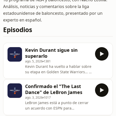
Análisis, noticias y comentarios sobre la liga
estadounidense de baloncesto, presentado por un
experto en español.
Episodios
Kevin Durant sigue sin
superarlo
ago. 5, 2026
1381
Kevin Durant ha vuelto a hablar sobre
su etapa en Golden State Warriors… y
una vez más ha generado un enorme
debate. ¿Tiene razón al comparar a
Confirmado el "The Last
estos Philadelphia 76ers con aquellos
Dance" de LeBron James
Warriors? ¿O sigue intentando
ago. 3, 2026
1017
justificar la decisión más polémica de
LeBron James está a punto de cerrar
toda su carrera en la NBA?En este
un acuerdo con ESPN para
vídeo analizamos las últimas
protagonizar una serie documental
declaraciones de Kevin Durant, el