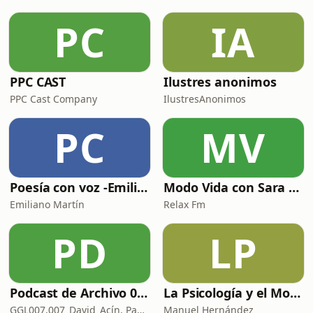
PC
IA
PPC CAST
Ilustres anonimos
PPC Cast Company
IlustresAnonimos
PC
MV
Poesía con voz -Emiliano Martín- Podcasts
Modo Vida con Sara Manzaneque
Emiliano Martín
Relax Fm
PD
LP
Podcast de Archivo 007
La Psicología y el Modelo Parcuve®
GGL007,007_David_Acín, Pablo_Ortega, 58, AlbertoBond y Claalc
Manuel Hernández