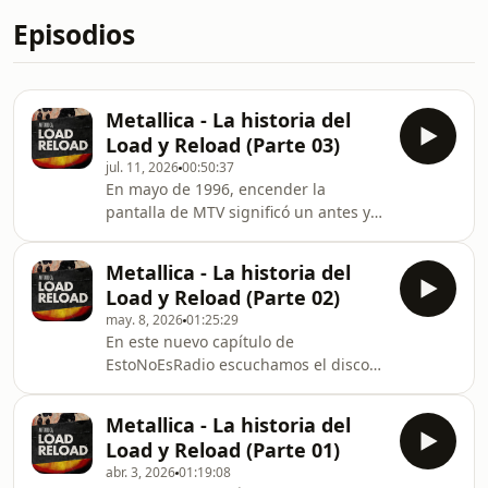
Episodios
Metallica - La historia del
Load y Reload (Parte 03)
jul. 11, 2026
00:50:37
En mayo de 1996, encender la
pantalla de MTV significó un antes y
un después para toda una generación
de metaleros. Con el estreno del video
Metallica - La historia del
de Until It Sleeps, Metallica no solo
Load y Reload (Parte 02)
presentaba el primer adelanto de su
may. 8, 2026
01:25:29
álbum Load, sino que destruía por
En este nuevo capítulo de
completo su imagen tradicional. ¿Por
EstoNoEsRadio escuchamos el disco
qué decidieron dar este giro de 180
Load de principio a fin antes de
grados? En este capítulo deglosamos
hablar del cambio de imagen de
el cambio de look de Metallica, el logo
Metallica - La historia del
Metallica.Los significados de las
nu
Load y Reload (Parte 01)
canciones, las canciones que nunca
abr. 3, 2026
01:19:08
se tocaron en vivo y los secretos del