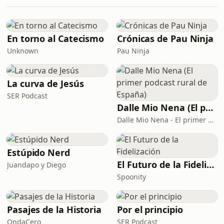
grunge fue el gran responsable de
Charles R. Cross (2019): https://a.co/
este cambio y en particular el ascenso
de Nirvana. Pero la realidad es
poquitín más compleja que eso. La
En torno al Catecismo
Crónicas de Pau Ninja
realidad es que fue una suma de
Unknown
Pau Ninja
hitos musicales que, increíblemente,
ocurrieron en 44 días, entre los meses
de agosto y sep
La curva de Jesús
SER Podcast
Dalle Mio Nena (El primer podcast rural de España)
Dalle Mio Nena - El primer podcast rural de España
Estúpido Nerd
El Futuro de la Fidelización
Juandapo y Diego
Spoonity
Pasajes de la Historia
Por el principio
OndaCero
SER Podcast