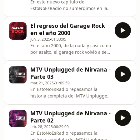
En este nuevo capìtulo de
álbum.
EstoNoEsRadio no sumergimos en la
historia detrás del Load y Reload de
Metallica. Los secretos detrás de dos
El regreso del Garage Rock
discos que fueron concebidos como el
en el año 2000
primer álbum doble de Metallica y
jun. 3, 2025
01:33:05
porqué no llegó a concretarse.
En el año 2000, de la nada y casi como
Además los cambios en las vidas de
por asalto, el garage rock volvió a ser
cada uno de los integrantes de la
popular. En este nuevo capítulo de
banda y la música que influenció uno
EstoNoEsRadio les contamos la
de los cambios más radicales en el
MTV Unplugged de Nirvana -
historia completa detrás de lo que se
sonido de Metallica.Pe
Parte 03
considera la última revolución del
mar. 21, 2025
01:09:59
rock y su legado en la música.
En EstoNoEsRadio repasamos la
(00:00:00) Intro(00:03:50) El origen del
historia completa del MTV Unplugged
Garage Rock(00:16:33) La música del
de Nirvana en New York, el concierto
año 2000(00:43:13) The Strokes - El
que estaba destinado al fracaso pero
regreso del Garage Rock(00:52:22) The
MTV Unplugged de Nirvana -
terminó en el reino de los mitos. La
Wh
Parte 02
complicada interna de Nirvana, la
feb. 28, 2025
00:29:09
addicióne de Kurt, las canciones que
En EstoNoEsRadio repasamos la
quedaron por el camino y los dos días
historia completa del MTV Unplugged