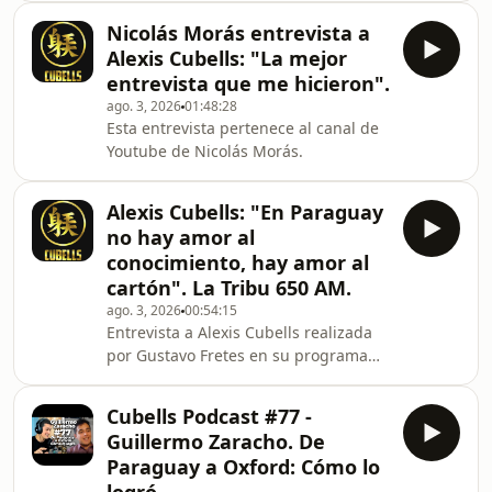
https://cubellsacademy.com.py/AUSPICIANTES:
Nicolás Morás entrevista a
3A TRADING:
Alexis Cubells: "La mejor
https://3atrading.com.py/GALIANO
entrevista que me hicieron".
BIENES RAÍCES:
ago. 3, 2026
01:48:28
https://www.instagram.com/galianobienesraices/A
Esta entrevista pertenece al canal de
STORE: Código &quot;CUBELLS&quot;
Youtube de Nicolás Morás.
para acceder al 10 % de descuento en
todos los
productos.https://www.instagram.com/am_store_relo
Alexis Cubells: "En Paraguay
ENA SPORTS
no hay amor al
conocimiento, hay amor al
cartón". La Tribu 650 AM.
ago. 3, 2026
00:54:15
Entrevista a Alexis Cubells realizada
por Gustavo Fretes en su programa
denominado: &quot;Pido la
Palabra&quot; de la radio La Tribu 650
Cubells Podcast #77 -
AM.
Guillermo Zaracho. De
Paraguay a Oxford: Cómo lo