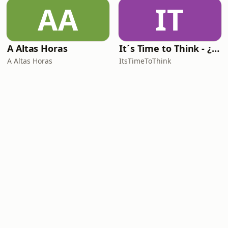
AA
IT
A Altas Horas
It´s Time to Think - ¿Nos paramos a pensar?
A Altas Horas
ItsTimeToThink