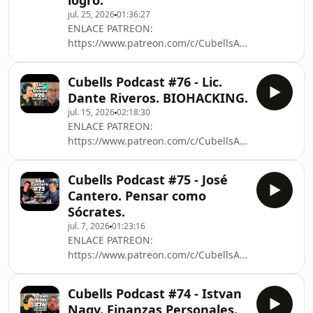
logró.
jul. 25, 2026
01:36:27
ENLACE PATREON:
https://www.patreon.com/c/CubellsAlexis
CONTACTO:
alexiscubellsbusiness@gmail.comPodes
Cubells Podcast #76 - Lic.
estudiar filosofía conmigo en
Dante Riveros. BIOHACKING.
https://cubellsacademy.com.py/AUSPICIANTES:
jul. 15, 2026
02:18:30
3A TRADING:
ENLACE PATREON:
https://3atrading.com.py/GALIANO
https://www.patreon.com/c/CubellsAlexis
BIENES RAÍCES:
CONTACTO:
https://www.instagram.com/galianobienesraices/A
alexiscubellsbusiness@gmail.comPodes
STORE: Código &quot;CUBELLS&quot;
Cubells Podcast #75 - José
estudiar filosofía conmigo en
para acceder al 10 % de descuento en
Cantero. Pensar como
https://cubellsacademy.com.py/AUSPICIANTES:
todos los
Sócrates.
3A TRADING:
productos.https://www.instagram.c
jul. 7, 2026
01:23:16
https://3atrading.com.py/GALIANO
ENLACE PATREON:
BIENES RAÍCES:
https://www.patreon.com/c/CubellsAlexis
https://www.instagram.com/galianobienesraices/A
CONTACTO:
STORE: Código &quot;CUBELLS&quot;
alexiscubellsbusiness@gmail.comPodes
para acceder al 10 % de descuento en
Cubells Podcast #74 - Istvan
estudiar filosofía conmigo en
todos los
Nagy. Finanzas Personales.