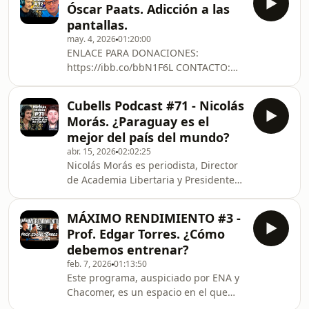
productos.https://www.instagram.com/am_sto
Óscar Paats. Adicción a las
disciplina, el entrenamiento y la
pantallas.
mentalidad se conectan para llevar tu
may. 4, 2026
01:20:00
rendimiento al siguiente nivel 💎
ENLACE PARA DONACIONES:
Podés adquirir los suplementos
https://ibb.co/bbN1F6L CONTACTO:
nutricionales de ENA y Life Balance
alexiscubellsbusiness@gmail.comAUSPICIANTES:
con 10% de descuento utilizando el
GALIANO BIENES RAÍCES:
código ZAC.Aplica a l
Cubells Podcast #71 - Nicolás
https://www.instagram.com/galianobienesraices/A
Morás. ¿Paraguay es el
STORE: Código "CUBELLS" para
mejor del país del mundo?
acceder al 10 % de descuento en
abr. 15, 2026
02:02:25
todos los
Nicolás Morás es periodista, Director
productos.https://www.instagram.com/am_store_relo
de Academia Libertaria y Presidente
ENA SPORTS -
del Club AMA-GI. Dirige el canal de
CHACOMERhttps://www.instagram.com/enasport_py
YouTube &quot;Los Liberales 🗽por
hl=es-lahttps://
MÁXIMO RENDIMIENTO #3 -
Nicolás Morás&quot; con +768k
Prof. Edgar Torres. ¿Cómo
suscriptores.ENLACE PARA
debemos entrenar?
DONACIONES: https://ibb.co/bbN1F6L
feb. 7, 2026
01:13:50
CONTACTO:
Este programa, auspiciado por ENA y
alexiscubellsbusiness@gmail.comAUSPICIANTES:
Chacomer, es un espacio en el que
GALIANO BIENES RAÍCES:
vamos a acompañarte en este camino