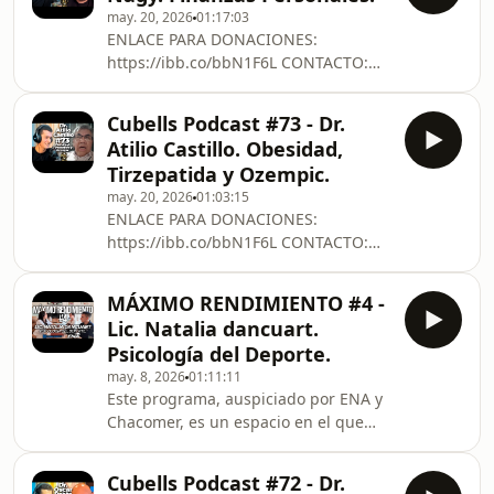
https://cubellsacademy.com.py/AUSPICIANTES:
productos.https://www.instagram.c
may. 20, 2026
01:17:03
3A TRADING:
ENLACE PARA DONACIONES:
https://3atrading.com.py/GALIANO
https://ibb.co/bbN1F6L CONTACTO:
BIENES RAÍCES:
alexiscubellsbusiness@gmail.comPodes
https://www.instagram.com/galianobienesraices/A
estudiar filosofía conmigo en
STORE: Código &quot;CUBELLS&quot;
Cubells Podcast #73 - Dr.
https://cubellsacademy.com.py/AUSPICIANTES:
para acceder al 10 % de descuento en
Atilio Castillo. Obesidad,
3A TRADING:
todos los
Tirzepatida y Ozempic.
https://3atrading.com.py/GALIANO
productos.https://www.instagram.c
may. 20, 2026
01:03:15
BIENES RAÍCES:
ENLACE PARA DONACIONES:
https://www.instagram.com/galianobienesraices/A
https://ibb.co/bbN1F6L CONTACTO:
STORE: Código &quot;CUBELLS&quot;
alexiscubellsbusiness@gmail.comPodes
para acceder al 10 % de descuento en
estudiar filosofía conmigo en
todos los
MÁXIMO RENDIMIENTO #4 -
https://cubellsacademy.com.py/AUSPICIANTES:
productos.https://www.instagram.com/am_sto
Lic. Natalia dancuart.
3A TRADING:
Psicología del Deporte.
https://3atrading.com.py/GALIANO
may. 8, 2026
01:11:11
BIENES RAÍCES:
Este programa, auspiciado por ENA y
https://www.instagram.com/galianobienesraices/A
Chacomer, es un espacio en el que
STORE: Código &quot;CUBELLS&quot;
vamos a acompañarte en este camino
para acceder al 10 % de descuento en
de crecimiento integral, donde la
todos los
Cubells Podcast #72 - Dr.
nutrición, los buenos hábitos, la