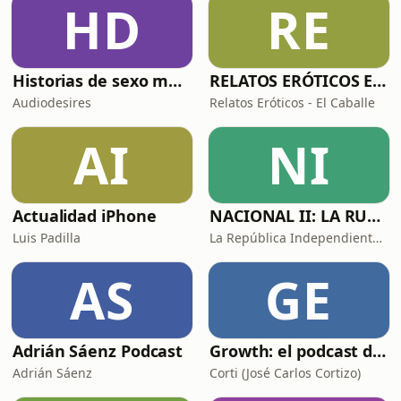
HD
RE
Historias de sexo muy intensas y calientes
RELATOS ERÓTICOS El Caballero Oscuro
Audiodesires
Relatos Eróticos - El Caballe
AI
NI
Actualidad iPhone
NACIONAL II: LA RUTA DEL EXILIO
Luis Padilla
La República Independiente de la Radio
AS
GE
Adrián Sáenz Podcast
Growth: el podcast de Product Hackers 🚀
Adrián Sáenz
Corti (José Carlos Cortizo)