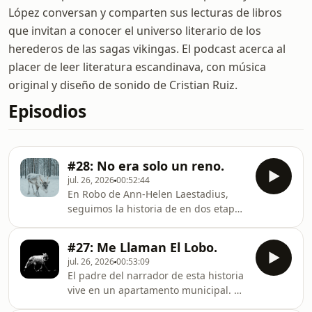
López conversan y comparten sus lecturas de libros
que invitan a conocer el universo literario de los
herederos de las sagas vikingas. El podcast acerca al
placer de leer literatura escandinava, con música
original y diseño de sonido de Cristian Ruiz.
Episodios
#28: No era solo un reno.
jul. 26, 2026
00:52:44
En Robo de Ann-Helen Laestadius,
seguimos la historia de en dos etapas
de su vida: de niña y de joven
adulta.Elsa proviene de una familia
#27: Me Llaman El Lobo.
de pastores de renos de un pequeño
jul. 26, 2026
00:53:09
pueblo a las afueras de Kiruna, donde
El padre del narrador de esta historia
su familia intenta mantener la
vive en un apartamento municipal. Ha
tradición del pastoreo de renos a
vivido allí más de 25 años. Ahora, ha
pesar de la oposición de muchos