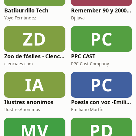
Batiburrillo Tech
Remember 90 y 2000 en PLAY WITH ME by Dj Java
Yoyo Fernández
Dj Java
ZD
PC
Zoo de fósiles - Cienciaes.com
PPC CAST
cienciaes.com
PPC Cast Company
IA
PC
Ilustres anonimos
Poesía con voz -Emiliano Martín- Podcasts
IlustresAnonimos
Emiliano Martín
MV
PD