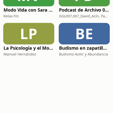
Modo Vida con Sara Manzaneque
Podcast de Archivo 007
Relax Fm
GGL007,007_David_Acín, Pablo_Ortega, 58, AlbertoBond y Claalc
LP
BE
La Psicología y el Modelo Parcuve®
Budismo en zapatillas, El budismo sin sermones
Manuel Hernández
Budismo Asmr y Abundancia