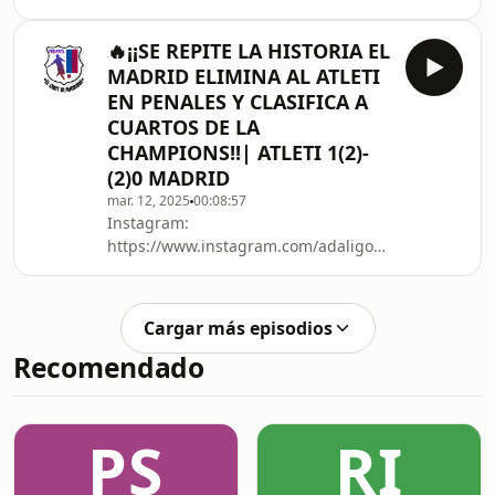
https://twitter.com/AdaliGonzalez_YouTube:
https://www.youtube.com/channel/UC0-
🔥¡¡SE REPITE LA HISTORIA EL
5ytB_-CbRqmuh9E0cwQgKick:
MADRID ELIMINA AL ATLETI
https://kick.com/adaligonzalez
EN PENALES Y CLASIFICA A
CUARTOS DE LA
CHAMPIONS!!| ATLETI 1(2)-
(2)0 MADRID
mar. 12, 2025
00:08:57
Instagram:
https://www.instagram.com/adaligonzalez_/X:
https://twitter.com/AdaliGonzalez_YouTube:
https://www.youtube.com/channel/UC0-
5ytB_-CbRqmuh9E0cwQgKick:
Cargar más episodios
https://kick.com/adaligonzalez
Recomendado
PS
RI