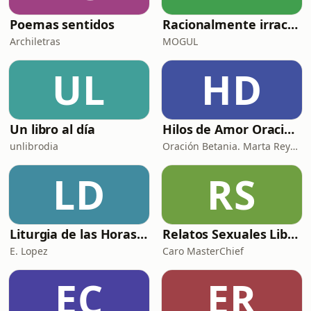
Poemas sentidos
Racionalmente irracional
Archiletras
MOGUL
UL
HD
Un libro al día
Hilos de Amor Oraciones que sanan el alma. Encuentros íntimos con Dios.
unlibrodia
Oración Betania. Marta Reyes y Cristina Martínez
LD
RS
Liturgia de las Horas (España)
Relatos Sexuales Liberales
E. Lopez
Caro MasterChief
EC
ER