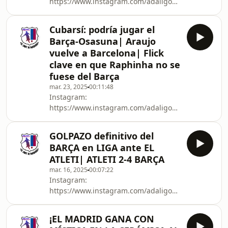
https://www.instagram.com/adaligonzalez_/X:
https://twitter.com/AdaliGonzalez_YouTube:
https://www.youtube.com/channel/UC0-
Cubarsí: podría jugar el
5ytB_-CbRqmuh9E0cwQgKick:
Barça-Osasuna| Araujo
https://kick.com/adaligonzalez
vuelve a Barcelona| Flick
clave en que Raphinha no se
fuese del Barça
mar. 23, 2025
00:11:48
Instagram:
https://www.instagram.com/adaligonzalez_/X:
https://twitter.com/AdaliGonzalez_YouTube:
https://www.youtube.com/channel/UC0-
GOLPAZO definitivo del
5ytB_-CbRqmuh9E0cwQgKick:
BARÇA en LIGA ante EL
https://kick.com/adaligonzalez
ATLETI| ATLETI 2-4 BARÇA
mar. 16, 2025
00:07:22
Instagram:
https://www.instagram.com/adaligonzalez_/X:
https://twitter.com/AdaliGonzalez_YouTube:
https://www.youtube.com/channel/UC0-
¡EL MADRID GANA CON
5ytB_-CbRqmuh9E0cwQgKick: