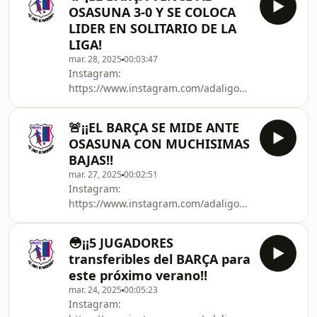
5ytB_-CbRqmuh9E0cwQgKick:
OSASUNA 3-0 Y SE COLOCA
https://kick.com/adaligonzalez
LIDER EN SOLITARIO DE LA
LIGA!
mar. 28, 2025
00:03:47
Instagram:
https://www.instagram.com/adaligonzalez_/X:
https://twitter.com/AdaliGonzalez_YouTube:
https://www.youtube.com/channel/UC0-
🚨¡¡EL BARÇA SE MIDE ANTE
5ytB_-CbRqmuh9E0cwQgKick:
OSASUNA CON MUCHISIMAS
https://kick.com/adaligonzalez
BAJAS!!
mar. 27, 2025
00:02:51
Instagram:
https://www.instagram.com/adaligonzalez_/X:
https://twitter.com/AdaliGonzalez_YouTube:
https://www.youtube.com/channel/UC0-
😳¡¡5 JUGADORES
5ytB_-CbRqmuh9E0cwQgKick:
transferibles del BARÇA para
https://kick.com/adaligonzalez
este próximo verano!!
mar. 24, 2025
00:05:23
Instagram: