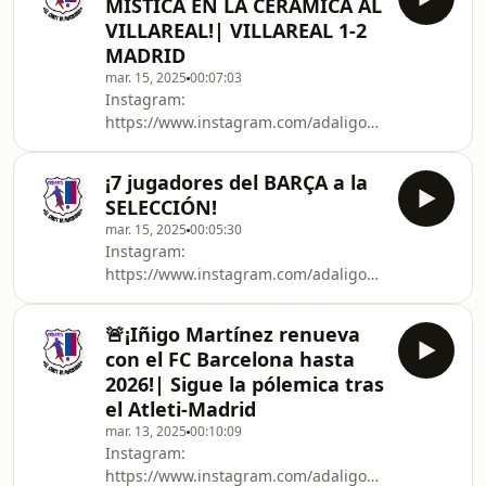
MÍSTICA EN LA CERÁMICA AL
https://kick.com/adaligonzalez
VILLAREAL!| VILLAREAL 1-2
MADRID
mar. 15, 2025
00:07:03
Instagram:
https://www.instagram.com/adaligonzalez_/X:
https://twitter.com/AdaliGonzalez_YouTube:
https://www.youtube.com/channel/UC0-
¡7 jugadores del BARÇA a la
5ytB_-CbRqmuh9E0cwQgKick:
SELECCIÓN!
https://kick.com/adaligonzalez
mar. 15, 2025
00:05:30
Instagram:
https://www.instagram.com/adaligonzalez_/X:
https://twitter.com/AdaliGonzalez_YouTube:
https://www.youtube.com/channel/UC0-
🚨¡Iñigo Martínez renueva
5ytB_-CbRqmuh9E0cwQgKick:
con el FC Barcelona hasta
https://kick.com/adaligonzalez
2026!| Sigue la pólemica tras
el Atleti-Madrid
mar. 13, 2025
00:10:09
Instagram:
https://www.instagram.com/adaligonzalez_/X: