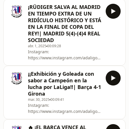
https://www.youtube.com/channel/UC0-
¡RÜDIGER SALVA AL MADRID
5ytB_-CbRqmuh9E0cwQgKick:
EN TIEMPO EXTRA DE UN
https://kick.com/adaligonzalez
RIDÍCULO HISTÓRICO Y ESTÁ
EN LA FINAL DE COPA DEL
REY!| MADRID 5(4)-(4)4 REAL
SOCIEDAD
abr. 1, 2025
00:09:28
Instagram:
https://www.instagram.com/adaligonzalez_/X:
https://twitter.com/AdaliGonzalez_YouTube:
https://www.youtube.com/channel/UC0-
¡¡Exhibición y Goleada con
5ytB_-CbRqmuh9E0cwQgKick:
sabor a Campeón en la
https://kick.com/adaligonzalez
lucha por LaLiga!!| Barça 4-1
Girona
mar. 30, 2025
00:09:41
Instagram:
https://www.instagram.com/adaligonzalez_/X:
https://twitter.com/AdaliGonzalez_YouTube:
https://www.youtube.com/channel/UC0-
🔥 ¡EL BARÇA VENCE AL