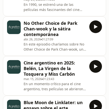
movimiento a través de tres películas
En 1990, se estrenó una de las
de sus máximos referentes: Roma,
películas más fascinantes del cine
ciudad abierta de Roberto Rossellini,
japonés: Los sueños de Akira
Ladrón de bicicletas de Vittorio De
Kurosawa.Con una estética artesanal
Sica y Bellísima d
No Other Choice de Park
y pictórica, la película se sumerge en
Chan-wook y la sátira
ocho sueños inspirados en los
contemporánea
miedos, recuerdos y obsesiones del
abr. 26, 2026
01:27:09
propio director.En este episodio,
En este episodio charlamos sobre No
analizamos por qué esta obra se
Other Choice de Park Chan-wook, una
convirtió en un clásico de la historia
película que quedó afuera de la
del cine y cómo, al ocaso de su vida,
temporada de premios pero que, para
Kurosawa nos deja un t
Cine argentino en 2025:
nosotras, fue una de las mejores del
Belén, La Virgen de la
2025.Con el característico
Tosquera y Miss Carbón
maximalismo estético y humor negro
mar. 15, 2026
01:23:43
de Park Chan-wook, esta vez
En un momento crítico para el cine
construye una crítica feroz y lúcida al
argentino, tres películas se abrieron
mundo laboral contemporáneo.Por un
camino y confirmaron que el talento
lado, analizamos por qué esta
local sigue más vivo que nunca: Belén
película es un reflejo incóm
Blue Moon de Linklater: un
de Dolores Fonzi, La virgen de la
ensayo sobre el arte