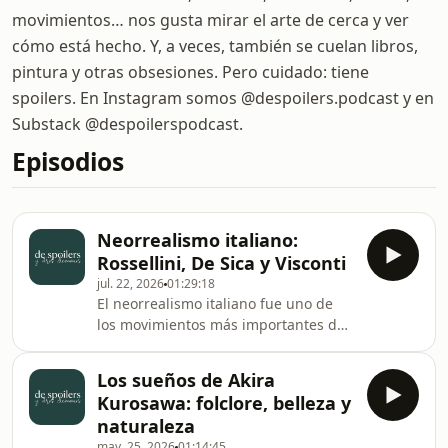
movimientos… nos gusta mirar el arte de cerca y ver
cómo está hecho. Y, a veces, también se cuelan libros,
pintura y otras obsesiones. Pero cuidado: tiene
spoilers. En Instagram somos @despoilers.podcast y en
Substack @despoilerspodcast.
Episodios
Neorrealismo italiano:
Rossellini, De Sica y Visconti
jul. 22, 2026
01:29:18
El neorrealismo italiano fue uno de
los movimientos más importantes de
la historia del cine, inspirando a
generaciones de cineastas y
Los sueños de Akira
transformando para siempre la forma
Kurosawa: folclore, belleza y
de contar historias en la pantalla.En
naturaleza
este episodio, recorremos el
may. 25, 2026
01:14:45