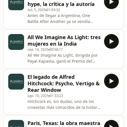
hype, la crítica y la autoría
nacido a partir de dos convicciones:
oct. 5, 2025
01:03:32
que el cine podía hablar con su
Antes de llegar a Argentina, One
propio lenguaje y que el director era
Battle After Another ya se vendía
el verdadero autor de la película. En
como la mejor película del año. Pero,
este episodio, exploramos cómo nació
¿realmente está a la altura de su
esa revolución, cuáles eran sus ideas
All We Imagine As Light: tres
hype?En este episodio, más que
y
mujeres en la India
hablar de la película en sí, nos
sep. 14, 2025
00:58:17
surgieron preguntas más
All We Imagine As Light, dirigida por
amplias: ¿Qué pasa cuando todos
Payal Kapadia, ganó el Premio del
dicen amar una película? ¿Qué nos
jurado en Cannes en 2024, pero
dice esa unanimidad sobre la obra? ¿Y
recién a fines de 2025 está llegando a
qué se pierde en el debate cuando
El legado de Alfred
los cines de Argentina. Con una
todas las críticas son positivas?Se
Hitchcock: Psycho, Vertigo &
fotografía tan poética como
Rear Window
documental, trae al frente la
ago. 10, 2025
01:33:23
experiencia femenina en la India a
Hitchcock es, sin dudas, uno de los
través de tres mujeres de distintas
cineastas más conocidos de la historia
generaciones que se enfrentan, de
del cine. Fue un maestro del lenguaje
distinta forma, a los mandatos de su
cinematográfico, llenó salas, y dominó
cultura. Así, nos recuerda
Paris, Texas: la obra maestra
el género del suspenso como ningún