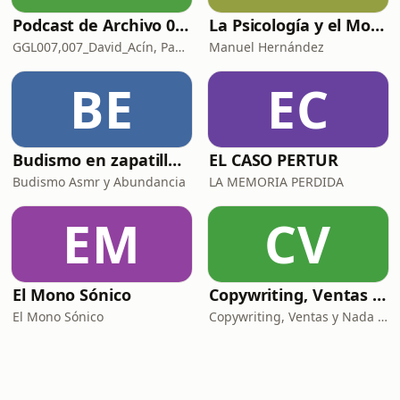
Podcast de Archivo 007
La Psicología y el Modelo Parcuve®
GGL007,007_David_Acín, Pablo_Ortega, 58, AlbertoBond y Claalc
Manuel Hernández
BE
EC
Budismo en zapatillas, El budismo sin sermones
EL CASO PERTUR
Budismo Asmr y Abundancia
LA MEMORIA PERDIDA
EM
CV
El Mono Sónico
Copywriting, Ventas y Nada que perder
El Mono Sónico
Copywriting, Ventas y Nada que Perder