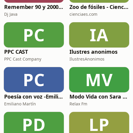
Remember 90 y 2000 en PLAY WITH ME by Dj Java
Zoo de fósiles - Cienciaes.com
Dj Java
cienciaes.com
PC
IA
PPC CAST
Ilustres anonimos
PPC Cast Company
IlustresAnonimos
PC
MV
Poesía con voz -Emiliano Martín- Podcasts
Modo Vida con Sara Manzaneque
Emiliano Martín
Relax Fm
PD
LP