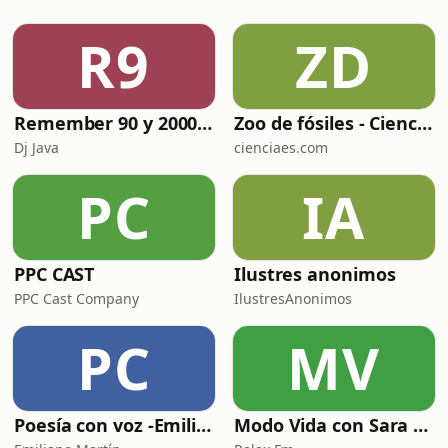
Pero claro, con todas las historias que
le han contado a lo largo de 40 años,
R9
ZD
personas de su más entera confianza,
o simplemente gente
Remember 90 y 2000 en PLAY WITH ME by Dj Java
Zoo de fósiles - Cienciaes.com
Dj Java
cienciaes.com
PC
IA
PPC CAST
Ilustres anonimos
PPC Cast Company
IlustresAnonimos
PC
MV
Poesía con voz -Emiliano Martín- Podcasts
Modo Vida con Sara Manzaneque