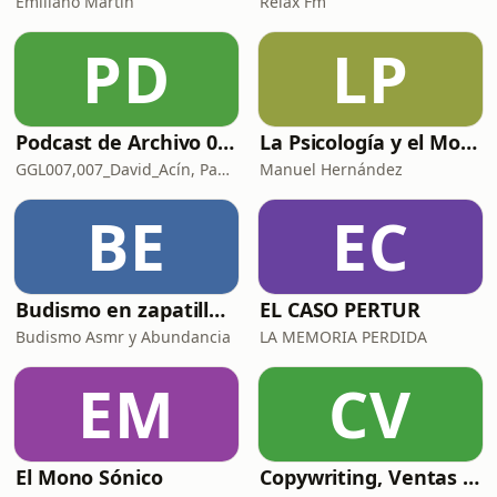
Emiliano Martín
Relax Fm
PD
LP
Podcast de Archivo 007
La Psicología y el Modelo Parcuve®
GGL007,007_David_Acín, Pablo_Ortega, 58, AlbertoBond y Claalc
Manuel Hernández
BE
EC
Budismo en zapatillas, El budismo sin sermones
EL CASO PERTUR
Budismo Asmr y Abundancia
LA MEMORIA PERDIDA
EM
CV
El Mono Sónico
Copywriting, Ventas y Nada que perder