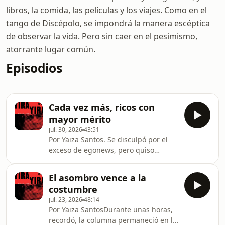
libros, la comida, las películas y los viajes. Como en el
tango de Discépolo, se impondrá la manera escéptica
de observar la vida. Pero sin caer en el pesimismo,
atorrante lugar común.
Episodios
Cada vez más, ricos con
mayor mérito
jul. 30, 2026
43:51
Por Yaiza Santos. Se disculpó por el
exceso de egonews, pero quiso
comentar un grupo que olvidó la otra
vez al establecer el bestiario de
El asombro vence a la
incomprensión lectora: aquellos que
costumbre
claman ¡cómo Espada, defensor de lo
jul. 23, 2026
48:14
fáctico, utiliza una ficción! No
Por Yaiza SantosDurante unas horas,
entienden, y la hay, la diferencia con
recordó, la columna permaneció en la
aquella columna de Arganzuela,