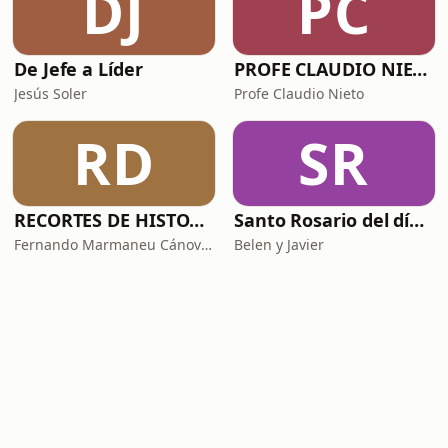
DJ
PC
De Jefe a Líder
PROFE CLAUDIO NIETO
Jesús Soler
Profe Claudio Nieto
RD
SR
RECORTES DE HISTORIA Y CIENCIA
Santo Rosario del día. 🙏 Reza con nosotros en castellano 🇪🇸
Fernando Marmaneu Cánovas
Belen y Javier