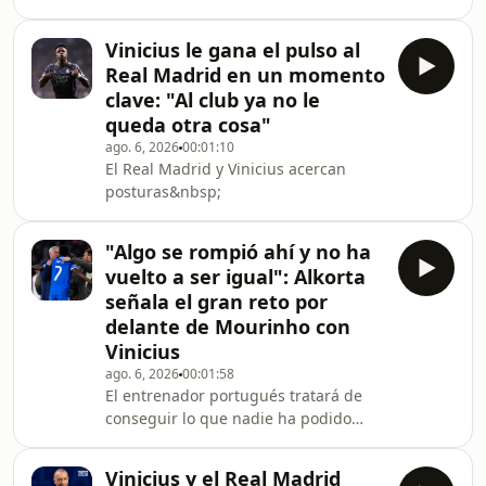
Barça. Todos los detalles del fichaje
Alejandra Quereda, seleccionadora de
de Yan Diomande y la renovación de
la s
Vinicius le gana el pulso al
Vinicius Júnior.
Real Madrid en un momento
clave: "Al club ya no le
queda otra cosa"
ago. 6, 2026
00:01:10
El Real Madrid y Vinicius acercan
posturas&nbsp;
"Algo se rompió ahí y no ha
vuelto a ser igual": Alkorta
señala el gran reto por
delante de Mourinho con
Vinicius
ago. 6, 2026
00:01:58
El entrenador portugués tratará de
conseguir lo que nadie ha podido
hasta la fecha
Vinicius y el Real Madrid