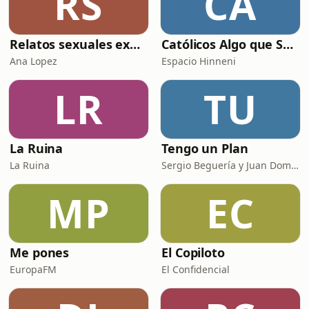
RS
CA
Relatos sexuales explícitos
Católicos Algo que Saber
Ana Lopez
Espacio Hinneni
LR
TU
La Ruina
Tengo un Plan
La Ruina
Sergio Beguería y Juan Domínguez
MP
EC
Me pones
El Copiloto
EuropaFM
El Confidencial