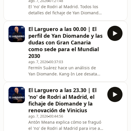
ago. 7, 2026
01:21:48
El 'no' de Rodri al Madrid. Todos los
detalles del fichaje de Yan Diomande
y de la renovación de Vinicius.
Repasamos los amistosos de los
El Larguero a las 00.00 | El
equipos de Primera
perfil de Yan Diomande y las
División.&nbsp;Kang-in Lee desata
dudas con Gran Canaria
pasiones con el Atlético a su llegada a
como sede para el Mundial
Corea del Sur.&nbsp;Hablamos con
2030
Juanjo Arencibia, presidente de la
Federación Interinsular de Fútbol de
ago. 7, 2026
00:37:03
Fermín Suárez hace un análisis de
Las Palmas, sobre las dudas de Gran
Yan Diomande. Kang-In Lee desata
Canaria como sede para el Mu
pasiones con el Atlético en Corea del
Sur. Hablamos con Juanjo Arencibia,
El Larguero a las 23.30 | El
presidente de la Federación
'no' de Rodri al Madrid, el
Interinsular de Fútbol de Las Palmas,
fichaje de Diomande y la
sobre las dudas de Gran Canaria
renovación de Vinicius
como sede para el Mundial 2030.
ago. 7, 2026
00:44:56
Marc Márquez reconoce su
Antón Meana explica cómo se fraguó
favoritismo sin tapujos de cara al
el 'no' de Rodri al Madrid para irse al
Mundial de MotoGP. Hablamos