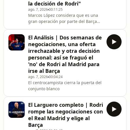
la decisión de Rodri"
ago. 7, 2026
00:11:25
Marcos López considera que es una
gran operación por parte del Barça
porque le quita al conjunto blanco "el
jugador que más necesitaba"
El Análisis | Dos semanas de
negociaciones, una oferta
irrechazable y otra decisión
personal: así se fraguó el
'no' de Rodri al Madrid para
irse al Barça
ago. 7, 2026
00:04:24
El centrocampista cierra la puerta del
conjunto blanco
El Larguero completo | Rodri
rompe las negociaciones con
el Real Madrid y elige al
Barça