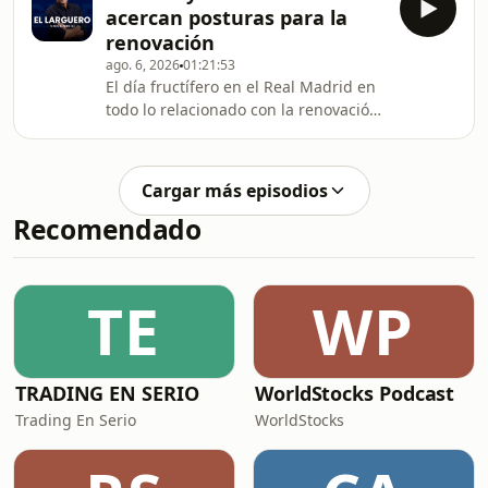
acercan posturas para la
renovación
ago. 6, 2026
01:21:53
El día fructífero en el Real Madrid en
todo lo relacionado con la renovación
en ciernes de Vinicius Júnior contrasta
con el revuelo por el supuesto
ofrecimiento de Gianni Infantino para
Cargar más episodios
que Marruecos asuma la organización
Recomendado
de la final del Mundial 2030. El
Sanedrín de El Larguero debate sobre
ello con Rafa Alkorta como principal
voz autorizada. También conocemos
TE
WP
al detalle la iniciativa de Sumar de
TRADING EN SERIO
WorldStocks Podcast
Trading En Serio
WorldStocks