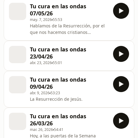
Tu cura en las ondas
07/05/26
may. 7, 2026
55:53
Hablamos de la Resurrección, por el
que nos hacemos cristianos
"definitivamente". Descubre a qué se
refiere el P. Íñigo Ugalde en este
Tu cura en las ondas
programa.
23/04/26
abr. 23, 2026
55:01
Tu cura en las ondas
09/04/26
abr. 9, 2026
53:23
La Resurrección de Jesús.
Tu cura en las ondas
26/03/26
mar. 26, 2026
54:41
Hoy, a las puertas de la Semana