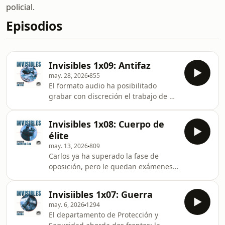
policial.
Episodios
Invisibles 1x09: Antifaz
may. 28, 2026
855
El formato audio ha posibilitado
grabar con discreción el trabajo de un
cuerpo policial que necesita ser
invisible para actuar. En este episodio
Invisibles 1x08: Cuerpo de
extra se quitan el antifaz y nos
élite
permiten grabar en video algunas
may. 13, 2026
809
actuaciones y reuniones, para que
Carlos ya ha superado la fase de
sepas quién te protege. Learn more
oposición, pero le quedan exámenes
about your ad choices. Visit
específicos y prácticas policiales para
megaphone.fm/adchoices
acceder al Cuerpo Superior del
Invisiibles 1x07: Guerra
Servicio de Vigilancia Aduanera. Su
may. 6, 2026
1294
preparadora es un gran referente
El departamento de Protección y
para él: joven y con una carrera