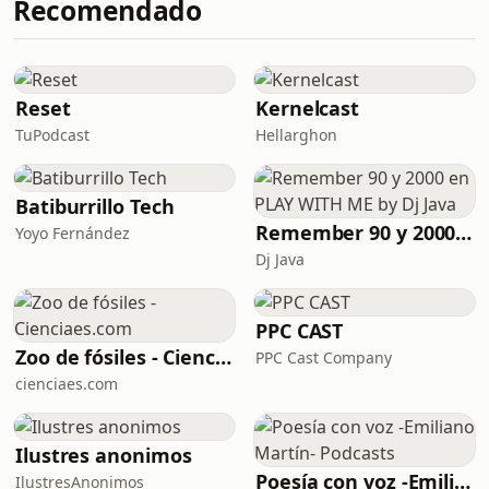
Recomendado
trabajo real del Servicio de Vigilancia
episodio de Invisibles, el Servicio de
Aduanera, contado por quienes están
Vigilancia Aduanera despliega al
sobre el terreno. Learn more about
Fulmar en una operación clave contra
your ad choices. Visit
el
megaphone.fm/adchoices
Reset
Kernelcast
TuPodcast
Hellarghon
Batiburrillo Tech
Remember 90 y 2000 en PLAY WITH ME by Dj Java
Yoyo Fernández
Dj Java
PPC CAST
Zoo de fósiles - Cienciaes.com
PPC Cast Company
cienciaes.com
Ilustres anonimos
Poesía con voz -Emiliano Martín- Podcasts
IlustresAnonimos