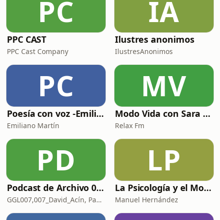
PC
IA
PPC CAST
Ilustres anonimos
PPC Cast Company
IlustresAnonimos
PC
MV
Poesía con voz -Emiliano Martín- Podcasts
Modo Vida con Sara Manzaneque
Emiliano Martín
Relax Fm
PD
LP
Podcast de Archivo 007
La Psicología y el Modelo Parcuve®
GGL007,007_David_Acín, Pablo_Ortega, 58, AlbertoBond y Claalc
Manuel Hernández