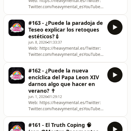
Web: https://heavymental.es/Twitter:
https://chat.whatsapp.com/JN0QkTdiVSr1nkCUKHAIr
Twitter.com/heavymental_esYouTube:
https://www.youtube.com/@HeavyMentalesTwitch:
Twitch.tv/heavymental_esiVoox:
#163 - ¿Puede la paradoja de
https://www.ivoox.com/podcast-heavy-
Teseo explicar los retoques
mental_sq_f1883564_1.htmlÚnete a
estéticos?💉
nuestra nueva y gratuita comunidad
jun. 8, 2026
01:33:37
de seguidores del podcast:
Web: https://heavymental.es/Twitter:
https://chat.whatsapp.com/JN0QkTdiVSr1nkCUKHAIr
Twitter.com/heavymental_esYouTube:
https://www.youtube.com/@HeavyMentalesTwitch:
Twitch.tv/heavymental_esiVoox:
#162 - ¿Puede la nueva
https://www.ivoox.com/podcast-heavy-
encíclica del Papa Leon XIV
mental_sq_f1883564_1.htmlÚnete a
darnos algo que hacer en
nuestra nueva y gratuita comunidad
verano? ✝️
de seguidores del podcast:
jun. 1, 2026
01:29:12
https://chat.whatsapp.com/JN0QkTdiVSr1nkCUKHAIr
Web: https://heavymental.es/Twitter:
Twitter.com/heavymental_esYouTube:
https://www.youtube.com/@HeavyMentalesTwitch:
Twitch.tv/heavymental_esiVoox:
#161 - El Truth Coping 🧠
https://www.ivoox.com/podcast-heavy-