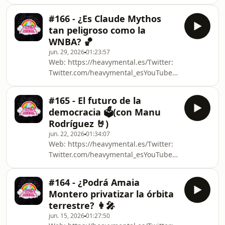
https://www.youtube.com/@HeavyMentalesTwitch:
Twitch.tv/heavymental_esiVoox:
#166 - ¿Es Claude Mythos
https://www.ivoox.com/podcast-heavy-
tan peligroso como la
mental_sq_f1883564_1.htmlÚnete a
WNBA? 🏀
nuestra nueva y gratuita comunidad
jun. 29, 2026
01:23:57
de seguidores del podcast:
Web: https://heavymental.es/Twitter:
https://chat.whatsapp.com/JN0QkTdiVSr1nkCUKHAIr
Twitter.com/heavymental_esYouTube:
https://www.youtube.com/@HeavyMentalesTwitch:
Twitch.tv/heavymental_esiVoox:
#165 - El futuro de la
https://www.ivoox.com/podcast-heavy-
democracia 🗳️(con Manu
mental_sq_f1883564_1.htmlÚnete a
Rodríguez 🤘)
nuestra nueva y gratuita comunidad
jun. 22, 2026
01:34:07
de seguidores del podcast:
Web: https://heavymental.es/Twitter:
https://chat.whatsapp.com/JN0QkTdiVSr1nkCUKHAIr
Twitter.com/heavymental_esYouTube:
https://www.youtube.com/@HeavyMentalesTwitch:
Twitch.tv/heavymental_esiVoox:
#164 - ¿Podrá Amaia
https://www.ivoox.com/podcast-heavy-
Montero privatizar la órbita
mental_sq_f1883564_1.htmlÚnete a
terrestre? 👩‍🎤
nuestra nueva y gratuita comunidad
jun. 15, 2026
01:27:50
de seguidores del podcast: