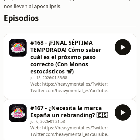
nos lleven al apocalipsis.
Episodios
#168 - ¡FINAL SÉPTIMA
TEMPORADA! Cómo saber
cuál es el próximo paso
correcto (Con Monos
estocásticos 🐒)
jul. 13, 2026
01:35:58
Web: https://heavymental.es/Twitter:
Twitter.com/heavymental_esYouTube:
https://www.youtube.com/@HeavyMentalesTwitch:
Twitch.tv/heavymental_esiVoox:
#167 - ¿Necesita la marca
https://www.ivoox.com/podcast-heavy-
España un rebranding? 🇪🇸
mental_sq_f1883564_1.htmlÚnete a
jul. 6, 2026
01:21:53
nuestra nueva y gratuita comunidad
Web: https://heavymental.es/Twitter:
de seguidores del podcast:
Twitter.com/heavymental_esYouTube:
https://chat.whatsapp.com/JN0QkTdiVSr1nkCUKHAIr