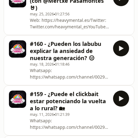
(con @Mertxe Pasamontes
mental_sq_f1883564_1.htmlÚnete a
🤘)
nuestra nueva y gratuita comunidad
may. 25, 2026
01:27:56
de seguidores del podcast:
Web: https://heavymental.es/Twitter:
https://chat.whatsapp.com/JN0QkTdiVSr1nkCUKHAIr
Twitter.com/heavymental_esYouTube:
https://www.youtube.com/@HeavyMentalesTwitch:
Twitch.tv/heavymental_esiVoox:
#160 - ¿Pueden los labubu
https://www.ivoox.com/podcast-heavy-
explicar la ansiedad de
mental_sq_f1883564_1.htmlÚnete a
nuestra generación? 😑
nuestra nueva y gratuita comunidad
may. 18, 2026
01:18:46
de seguidores del podcast:
Whatsapp:
https://chat.whatsapp.com/JN0QkTdiVSr1nkCUKHAIr
https://whatsapp.com/channel/0029VbBwJmL8KMq
https://heavymental.es/Twitter:
Twitter.com/heavymental_esYouTube:
#159 - ¿Puede el clickbait
https://www.youtube.com/@HeavyMentalesTwitch:
estar potenciando la vuelta
Twitch.tv/heavymental_esiVoox:
a lo rural? 🏡
https://www.ivoox.com/podcast-heavy-
may. 11, 2026
01:21:39
mental_sq_f1883564_1.html
Whatsapp:
https://whatsapp.com/channel/0029VbBwJmL8KMq
https://heavymental.es/Twitter: