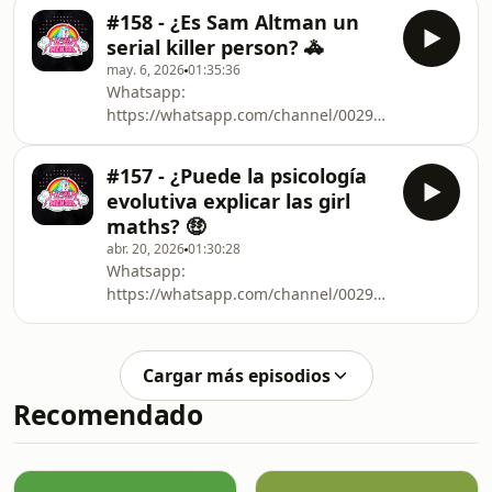
Twitter.com/heavymental_esYouTube:
#158 - ¿Es Sam Altman un
https://www.youtube.com/@HeavyMentalesTwitch:
serial killer person? 🚓
Twitch.tv/heavymental_esiVoox:
may. 6, 2026
01:35:36
https://www.ivoox.com/podcast-heavy-
Whatsapp:
mental_sq_f1883564_1.html
https://whatsapp.com/channel/0029VbBwJmL8KMq
https://heavymental.es/Twitter:
Twitter.com/heavymental_esYouTube:
#157 - ¿Puede la psicología
https://www.youtube.com/@HeavyMentalesTwitch:
evolutiva explicar las girl
Twitch.tv/heavymental_esiVoox:
maths? 🤑
https://www.ivoox.com/podcast-heavy-
abr. 20, 2026
01:30:28
mental_sq_f1883564_1.html
Whatsapp:
https://whatsapp.com/channel/0029VbBwJmL8KMq
https://heavymental.es/Twitter:
Twitter.com/heavymental_esYouTube:
https://www.youtube.com/@HeavyMentalesTwitch:
Cargar más episodios
Twitch.tv/heavymental_esiVoox:
Recomendado
https://www.ivoox.com/podcast-heavy-
mental_sq_f1883564_1.html