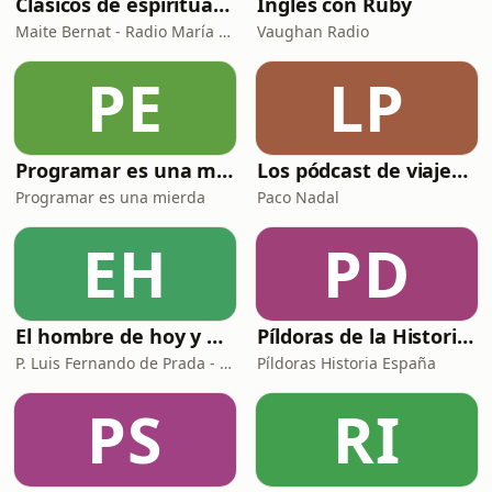
Clásicos de espiritualidad: El combate espiritual
Inglés con Ruby
Maite Bernat - Radio María ESP
Vaughan Radio
PE
LP
Programar es una mierda
Los pódcast de viajes de Paco Nadal
Programar es una mierda
Paco Nadal
EH
PD
El hombre de hoy y Dios
Píldoras de la Historia de España
P. Luis Fernando de Prada - Radio María ESP
Píldoras Historia España
PS
RI