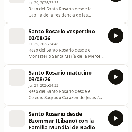
jul. 29, 2026
33:35
Rezo del Santo Rosario desde la
Capilla de la residencia de las
Hermanas Franciscanas de la
Inmaculada. C/ Joan Carles I, 3.
Santo Rosario vespertino
L'Alqueria de la Comptessa (Valencia)
03/08/26
jul. 29, 2026
34:48
Rezo del Santo Rosario desde el
Monasterio Santa María de la Merced,
Monjas Mercedarias Contemplativas.
C/ Cabanzo nº 27, 39180, Noja,
Santo Rosario matutino
Cantabria
03/08/26
jul. 29, 2026
34:22
Rezo del Santo Rosario desde el
Colegio Sagrado Corazón de Jesús /
Salesianos Antequera. Carretera de
Campillos, s/n. cp 29200 Antequera
Santo Rosario desde
Málaga
Bzommar (Líbano) con la
Familia Mundial de Radio