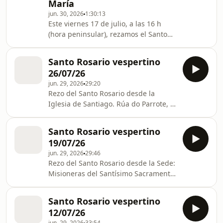
María
jun. 30, 2026
1:30:13
Este viernes 17 de julio, a las 16 h
(hora peninsular), rezamos el Santo
Rosario desde el Monasterio de
Nuestra Señora de Bzommar (Líbano),
Santo Rosario vespertino
en el marco de la peregrinación
26/07/26
espiritual «Tu pueblo en camino»
jun. 29, 2026
29:20
junto a la Familia Mundial de Radio
Rezo del Santo Rosario desde la
María.
Iglesia de Santiago. Rúa do Parrote, 1.
15001 A Coruña
Santo Rosario vespertino
19/07/26
jun. 29, 2026
29:46
Rezo del Santo Rosario desde la Sede:
Misioneras del Santísimo Sacramento
y María Inmaculada. C/ Aribau, 290.
Barcelona. Dirige el rezo el grupo de
Santo Rosario vespertino
Coromotanos en Barcelona-España, y
12/07/26
será ofrecido especialmente por
jun. 29, 2026
33:54