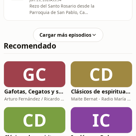
Venezuela.
Rezo del Santo Rosario desde la
Parroquia de San Pablo, Ca
n’Escandell, 27, 07800 Ibiza
Cargar más episodios
Recomendado
GC
CD
Gafotas, Cegatos y sus Aparatos - Podcast
Clásicos de espiritualidad: El arte de aprovechar nuestras faltas
Arturo Fernández / Ricardo Abad
Maite Bernat - Radio María España
CD
IC