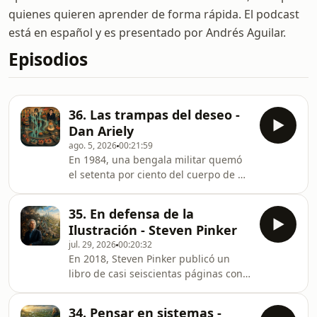
quienes quieren aprender de forma rápida. El podcast
está en español y es presentado por Andrés Aguilar.
Episodios
36. Las trampas del deseo -
Dan Ariely
ago. 5, 2026
00:21:59
En 1984, una bengala militar quemó
el setenta por ciento del cuerpo de un
joven israelí de dieciocho años. En
tres años de hospital, notó que las
35. En defensa de la
enfermeras le arrancaban los
Ilustración - Steven Pinker
vendajes rápido, creyendo que dolía
jul. 29, 2026
00:20:32
menos.Blog: en20minutos.comLibros:
En 2018, Steven Pinker publicó un
en20minutos.com/es/coleccionOtros
libro de casi seiscientas páginas con
podcasts:Filosofía:
una tesis que casi nadie quería creer:
https://open.spotify.com/show/0AdNqRZ1NhpjdnKtlm
el mundo está mejorando, de manera
https://open.spotify.com/show/0Az9sa6W
34. Pensar en sistemas -