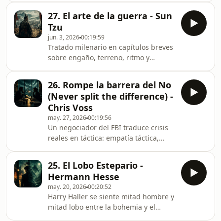
absurdo, culpa y vergüenza: trabajo,
27. El arte de la guerra - Sun
dependencia y la crueldad cotidiana
Tzu
disfrazada de normalidad en una
jun. 3, 2026
00:19:59
fábula intensamente
Tratado milenario en capítulos breves
reconocible.Blog:
sobre engaño, terreno, ritmo y
www.en20minutos.com
economía de fuerzas más allá del
campo de batalla. Cómo leer El arte
26. Rompe la barrera del No
de la guerra hoy sin convertirlo en
(Never split the difference) -
manual de frases de LinkedIn y
Chris Voss
entender su lógica estratégica.
may. 27, 2026
00:19:56
Un negociador del FBI traduce crisis
reales en táctica: empatía táctica,
etiquetas y calibración para doblar
conversaciones difíciles sin ceder por
25. El Lobo Estepario -
defecto. Ideas centrales de Never
Hermann Hesse
split the difference con foco en
may. 20, 2026
00:20:52
escuchar para influir sin forzar.Blog:
Harry Haller se siente mitad hombre y
en20minutos.comLibros:
mitad lobo entre la bohemia y el
en20minutos.com/es/coleccion
desprecio a la vida burguesa. Hesse