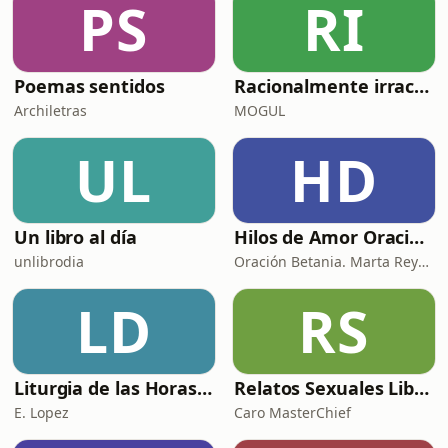
PS
RI
Poemas sentidos
Racionalmente irracional
Archiletras
MOGUL
UL
HD
Un libro al día
Hilos de Amor Oraciones que sanan el alma. Encuentros íntimos con Dios.
unlibrodia
Oración Betania. Marta Reyes y Cristina Martínez
LD
RS
Liturgia de las Horas (España)
Relatos Sexuales Liberales
E. Lopez
Caro MasterChief