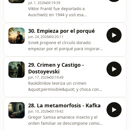
jul. 1, 2026
00:19:39
https://open.spotify.com/show/0AdNqRZ1NhpjdnKtlm
Viktor Frankl fue deportado a
https://open.spotify.com/show/0Az9sa6Wc4YlILoRUe
Auschwitz en 1944 y usó esa
https://open.spotify.com/show/57FMWjHjt83yxjmnL
experiencia para demostrar algo que
https://open.spotif
ningún laboratorio podía probar: que
30. Empieza por el porqué
lo que sostiene a una persona en las
jun. 24, 2026
00:20:11
peores condiciones no es la fuerza
Sinek propone el círculo dorado:
física ni la suerte, sino el sentido. Este
empezar por el porqué para inspirar
episodio recorre su libro más famoso,
equipos y clientes. Liderazgo, marcas
sus observaciones en los campos de
con propósito y comunicación
concentración, y la psicología del
29. Crimen y Castigo -
coherente; ideas de Start with why
sentido que construyó a partir de
Dostoyevski
sobre por qué movilizamos a algunas
ellas.
jun. 17, 2026
00:19:49
organizaciones y no a otras.Blog:
Raskólnikov teoriza un crimen
www.en20minutos.com
&quot;permisible&quot; y choca con
la culpa, la fe de Sonya y la ciudad
como escenario moral. Dostoievski
28. La metamorfosis - Kafka
mezcla thriller psicológico y novela de
jun. 10, 2026
00:19:42
ideas en San Petersburgo: pobreza,
Gregor Samsa amanece insecto y el
orgullo y el precio de jugar a ser
orden familiar se descompone como
Napoleón.
oficina y obligaciones. Kafka filtra