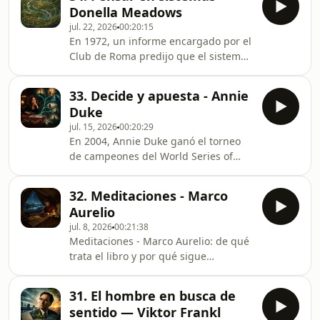
dramática y sostenida, en casi todas
Donella Meadows
las dimensiones que importan, desde
jul. 22, 2026
00:20:15
hace dos siglos.Blog:
En 1972, un informe encargado por el
en20minutos.comLibros:
Club de Roma predijo que el sistema
en20minutos.com/es/coleccionOtros
económico mundial colapsaría antes
podcasts:Filosofía:
de fin de siglo si seguía ese ritmo de
https://open.spotify.com/show/0AdNqRZ1NhpjdnKtlm
33. Decide y apuesta - Annie
consumo y contaminación. Detrás del
https://open.spotify
Duke
modelo estaba Donella Meadows, de
jul. 15, 2026
00:20:29
solo treinta y un años.Blog:
En 2004, Annie Duke ganó el torneo
en20minutos.comLibros:
de campeones del World Series of
en20minutos.com/es/coleccionOtros
Poker, la primera mujer en lograrlo.
podcasts:Filosofía:
Cuando le preguntaron cómo lo había
https://open.spotify.com/show/0AdNqRZ1NhpjdnKtlm
32. Meditaciones - Marco
hecho, respondió que no sabía si
https://open.sp
Aurelio
había ganado por jugar bien o por
jul. 8, 2026
00:21:38
tener suerte.Blog:
Meditaciones - Marco Aurelio: de qué
en20minutos.comLibros:
trata el libro y por qué sigue
en20minutos.com/es/coleccionOtros
interpelando, en versión para leer con
podcasts:Filosofía:
calma.Blog: en20minutos.comLibros:
https://open.spotify.com/show/0AdNqRZ1NhpjdnKtlm
31. El hombre en busca de
en20minutos.com/es/coleccionOtros
https://open.spotify.com/show/0Az9
sentido — Viktor Frankl
podcasts:Filosofía: