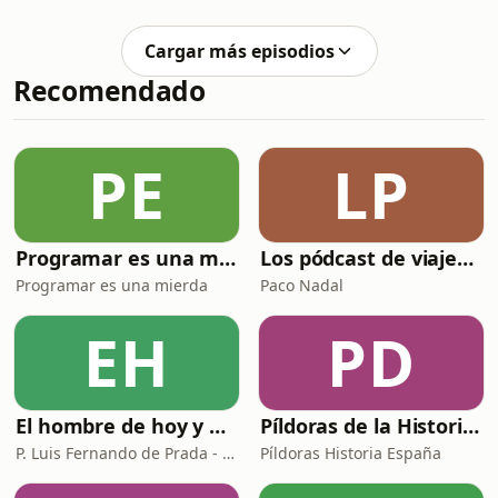
mezcla crisis, humor negro y
búsqueda espiritual en una Europa
Cargar más episodios
entre guerras. Qué mueve El lobo
Recomendado
estepario y sus lecturas posibles.Blog:
en20minutos.comLibro:Español:
KindlePaperbackEnglish:KindlePaperback
PE
LP
Programar es una mierda
Los pódcast de viajes de Paco Nadal
Programar es una mierda
Paco Nadal
EH
PD
El hombre de hoy y Dios
Píldoras de la Historia de España
P. Luis Fernando de Prada - Radio María ESP
Píldoras Historia España