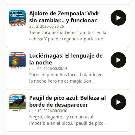
larguísimay se mueve como si no
sumergirte en una aventura selvática
quisiera ser visto.El yaguarundí es un
llena de curiosidades y aprendizaje!
Ajolote de Zempoala: Vivir
felino raro, rápido y sigiloso.En este
🌿⚛️ Únete
sin cambiar… y funcionar
episodio descubrimos cómo vive,
abr. 2, 2026
00:30:26
cómo caza y por qué hace las cosas
Tiene cara tierna.Tiene “ramitas” en la
diferente a otros gatos.⚛️ Únete a
cabeza.Y puede regenerar partes de
&quot;⁠⁠⁠⁠⁠⁠⁠⁠⁠⁠⁠⁠⁠⁠⁠⁠⁠⁠⁠⁠⁠El Club de los Curiosos⁠⁠⁠⁠⁠⁠⁠⁠⁠⁠⁠⁠⁠⁠⁠⁠⁠⁠⁠⁠⁠&quot;📱
su cuerpo.El ajolote de Zempoala es
Envía las preguntas de tus peques: ⁠⁠⁠⁠⁠⁠⁠
un anfibio que decidió quedarse
Luciérnagas: El lenguaje de
viviendo en el agua… y eso le
la noche
funciona.En este episodio
mar. 26, 2026
00:30:14
descubrimos cómo vive, por qué es
Parecen pequeñas luces flotando en
tan especial y por qué necesita un
la noche.Pero no es magia.Son
ecosistema sano para sobrevivir.Fotos
animales.Las luciérnagas producen
de: Biólogo Antonio Reynoso⚛️ Únete
luz para comunicarse, encontrar
a &quot;⁠⁠⁠⁠⁠⁠⁠⁠⁠⁠⁠⁠⁠⁠⁠⁠⁠⁠⁠⁠El Club de los Curiosos⁠⁠⁠⁠⁠⁠⁠
Paujil de pico azul: Belleza al
pareja y sobrevivir.En este episodio
borde de desaparecer
descubrimos cómo lo hacen… y por
mar. 19, 2026
00:33:30
qué cada vez las vemos menos.⚛️
Negro, elegante… y con un azul
Únete a &quot;⁠⁠⁠⁠⁠⁠⁠⁠⁠⁠⁠⁠⁠⁠⁠⁠⁠⁠⁠El Club de los
imposible en el pico.El paujil de pico
Curiosos⁠⁠⁠⁠⁠⁠⁠⁠⁠⁠⁠⁠⁠⁠⁠⁠⁠⁠⁠&quot;📱 Envía las preguntas
azul es una de las aves más raras y
de tus peques: ⁠⁠⁠⁠⁠⁠⁠⁠⁠⁠⁠⁠⁠⁠⁠⁠⁠⁠⁠⁠⁠⁠⁠⁠⁠Información⁠⁠⁠⁠⁠⁠⁠⁠⁠⁠⁠⁠⁠