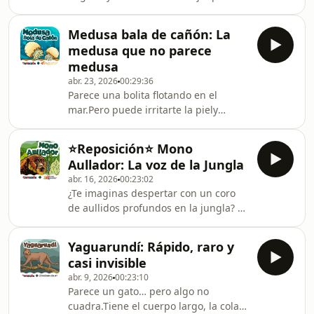
los lugares más extremos del
parece una advertencia.Pero la viuda
planeta. ⚛️ Únete a &quot;⁠⁠⁠⁠⁠⁠⁠⁠⁠⁠⁠⁠⁠⁠⁠⁠⁠⁠⁠⁠⁠⁠⁠⁠El Club de
negra no es una villana.En este
los Curiosos⁠⁠⁠⁠⁠⁠⁠⁠⁠⁠⁠⁠⁠⁠
Medusa bala de cañón: La
episodio descubrimos cómo usa su
medusa que no parece
red, su veneno y sus señales para
medusa
sobrevivir… y por qué su historia es
abr. 23, 2026
00:29:36
muy distinta a lo que imaginamos.⚛️
Parece una bolita flotando en el
Únete a &quot;⁠⁠⁠⁠⁠⁠⁠⁠⁠⁠⁠⁠⁠⁠⁠⁠⁠⁠⁠⁠⁠⁠⁠El Club de los
mar.Pero puede irritarte la piely
Curiosos⁠⁠⁠⁠⁠⁠⁠⁠⁠⁠⁠⁠⁠⁠⁠⁠⁠⁠⁠⁠⁠⁠⁠&quot;📱 Envía las preguntas
esconder un ciclo de vida muy
de tus peques:
extraño.La medusa bala de cañón no
⭐Reposición⭐ Mono
es como las demás.En este episodio
Aullador: La voz de la Jungla
descubrimos cómo vive, cómo se
abr. 16, 2026
00:23:02
reproduce y por qué a veces aparecen
¿Te imaginas despertar con un coro
por montones.⚛️ Únete a &quot;⁠⁠⁠⁠⁠⁠⁠⁠⁠⁠⁠⁠⁠⁠⁠⁠⁠⁠⁠⁠⁠⁠El
de aullidos profundos en la jungla? 🌄
Club de los Curiosos⁠⁠⁠⁠⁠⁠⁠⁠⁠⁠⁠⁠⁠⁠⁠⁠⁠⁠⁠⁠⁠⁠&quot;📱 Envía
Hoy exploramos la vida de los monos
las preguntas de tus peques: ⁠⁠⁠⁠⁠⁠⁠⁠⁠⁠⁠⁠⁠⁠⁠⁠⁠⁠⁠⁠⁠⁠⁠⁠⁠
aulladores, esos increíbles primates
Yaguarundí: Rápido, raro y
de América del Sur. 🚀 ¡Acompañamos
casi invisible
a Melissa, una bióloga apasionada,
abr. 9, 2026
00:23:10
para conocer sus secretos, su
Parece un gato… pero algo no
poderoso sonido y el porqué de su
cuadra.Tiene el cuerpo largo, la cola
colorido pelaje! 🔊🦧 ¡Prepárate para