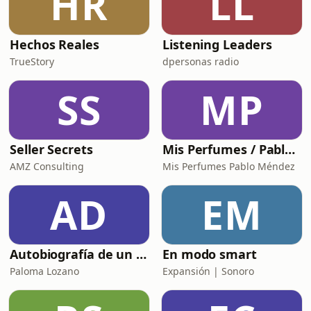
HR
LL
Hechos Reales
Listening Leaders
TrueStory
dpersonas radio
SS
MP
Seller Secrets
Mis Perfumes / Pablo Méndez
AMZ Consulting
Mis Perfumes Pablo Méndez
AD
EM
Autobiografía de un Yogui con sitar
En modo smart
Paloma Lozano
Expansión | Sonoro