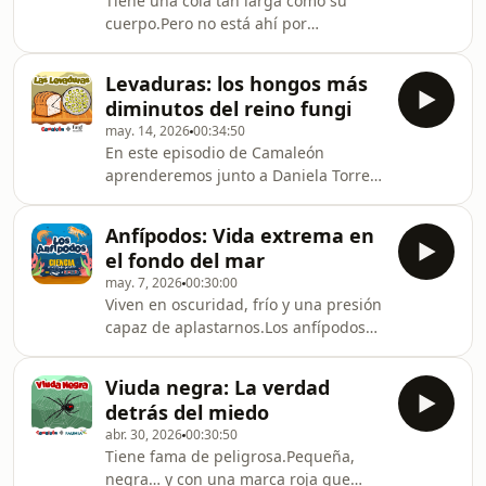
Tiene una cola tan larga como su
cuerpo.Pero no está ahí por
decoración.El tiburón zorro usa esa
cola para aturdir peces y mantener el
Levaduras: los hongos más
equilibrio del océano.En este episodio
diminutos del reino fungi
descubrimos cómo caza… y qué tiene
may. 14, 2026
00:34:50
que ver este tiburón con el aire que
En este episodio de Camaleón
respiramos.⚛️ Únete a "⁠⁠⁠⁠⁠⁠⁠⁠⁠⁠⁠⁠⁠⁠⁠⁠⁠⁠⁠⁠⁠⁠⁠⁠⁠El Club de los
aprenderemos junto a Daniela Torres,
Curiosos⁠⁠⁠⁠⁠⁠⁠⁠⁠⁠⁠⁠⁠⁠⁠⁠⁠⁠⁠⁠⁠⁠⁠⁠⁠"📱 Envía las preguntas de
todo sobre las levaduras 🧫🍞.
tus peques: ⁠⁠⁠⁠⁠⁠⁠⁠⁠⁠⁠⁠⁠⁠⁠⁠⁠⁠⁠⁠
Diminutos organismos microscópicos
Anfípodos: Vida extrema en
que no podemos ver con nuestros
el fondo del mar
ojos, pero que están prácticamente
may. 7, 2026
00:30:00
en todas partes de la naturaleza y
Viven en oscuridad, frío y una presión
cumplen un papel muy importante en
capaz de aplastarnos.Los anfípodos
la vida y los ecosistemas.⚛️ Únete a
son pequeños crustáceos que reciclan
"⁠⁠⁠⁠⁠⁠⁠⁠⁠⁠⁠⁠⁠⁠⁠⁠⁠⁠⁠⁠⁠⁠⁠⁠El Club de los Curiosos⁠⁠⁠⁠⁠⁠⁠⁠⁠⁠⁠⁠⁠⁠⁠⁠⁠⁠⁠⁠⁠⁠⁠⁠"📱 Envía las
restos, alimentan a otros animales y
preguntas d
Viuda negra: La verdad
ayudan a sostener el océano
detrás del miedo
profundo.En este episodio bajamos al
abr. 30, 2026
00:30:50
Cañón Submarino Mar del Plata para
Tiene fama de peligrosa.Pequeña,
descubrir cómo sobreviven en uno de
negra… y con una marca roja que