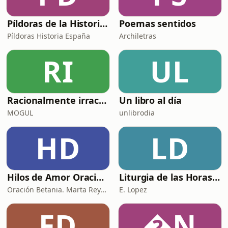
Píldoras de la Historia de España
Poemas sentidos
Píldoras Historia España
Archiletras
RI
UL
Racionalmente irracional
Un libro al día
MOGUL
unlibrodia
HD
LD
Hilos de Amor Oraciones que sanan el alma. Encuentros íntimos con Dios.
Liturgia de las Horas (España)
Oración Betania. Marta Reyes y Cristina Martínez
E. Lopez
FD
N