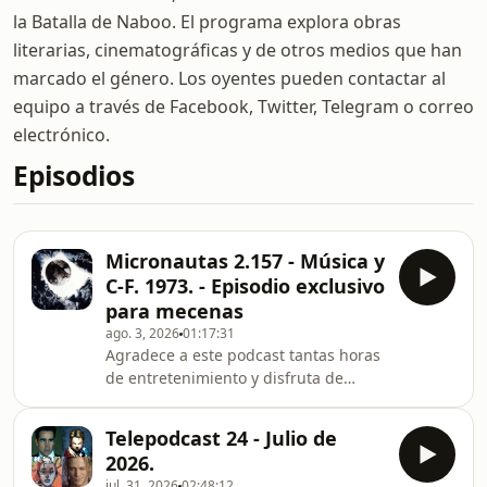
la Batalla de Naboo. El programa explora obras
literarias, cinematográficas y de otros medios que han
marcado el género. Los oyentes pueden contactar al
equipo a través de Facebook, Twitter, Telegram o correo
electrónico.
Episodios
Micronautas 2.157 - Música y
C-F. 1973. - Episodio exclusivo
para mecenas
ago. 3, 2026
01:17:31
Agradece a este podcast tantas horas
de entretenimiento y disfruta de
episodios exclusivos como éste.
¡Apóyale en iVoox! Micronautas 2.157 -
Telepodcast 24 - Julio de
Música y C-F. 1973. Continuamos con
2026.
nuestra serie dedicada a la influencia
jul. 31, 2026
02:48:12