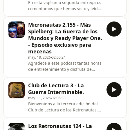
En esta vigésimo segunda entrega os
Soñadores" de Theodore Sturgeon.
comentamos que hemos visto y leído
(0:53:15) - "La Muerte del Caos" de
este mes de mayo. Con la
Joanna Russ. (1:32:45) - "Muero por
participación de la tripulación
Dentro" de Robert Silverberg.
Micronautas 2.155 - Más
habitual junto a Antonio Monfort y
(2:21:30)
Spielberg: La Guerra de los
Pablingo. En esta ocasión hablamos
Mundos y Ready Player One.
de: - Un viaje a otros mundos. (novela)
- Episodio exclusivo para
- Weapons. (película) - El mañana y yo.
mecenas
(serie) - We3. (cómic) - Jugando a
bolos con cadaveres. (cómic) - The
may. 18, 2026
02:00:24
Agradece a este podcast tantas horas
cured. (película) - Proyecto Hail Mary.
de entretenimiento y disfruta de
(novela y
episodios exclusivos como éste.
¡Apóyale en iVoox! Como
Club de Lectura 3 - La
complemento a nuestro programa
Guerra Interminable.
dedicado al director de cine Steven
may. 11, 2026
02:08:33
Spielberg os ofrecemos este
Bienvenidos a la tercera edición del
Micronautas en el que analizamos y
Club de Lectura de los Retronautas,
comentamos otras dos de sus
una tertulia literaria moderada y
películas relacionadas con la C-F: "La
editada por Pablingo en la que los
Guerra de los Mundos" (2005) y
Los Retronautas 124 - La
oyentes toman la palabra. En esta