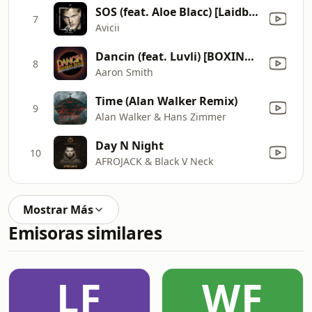
SOS (feat. Aloe Blacc) [Laidback Luke Tribute Remix / Radio Edit]
7
Avicii
Dancin (feat. Luvli) [BOXINBOX Remix]
8
Aaron Smith
Time (Alan Walker Remix)
9
Alan Walker & Hans Zimmer
Day N Night
10
AFROJACK & Black V Neck
Mostrar Más
Emisoras similares
LF
WF