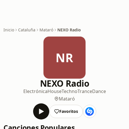
Inicio
Cataluña
Mataró
NEXO Radio
NR
NEXO Radio
Electrónica
House
Techno
Trance
Dance
Mataró
Favoritos
Canciones Populares