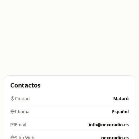
Contactos
Ciudad
Mataró
Idioma
Español
Email
info@nexoradio.es
Sitio Web
nexoradio.es