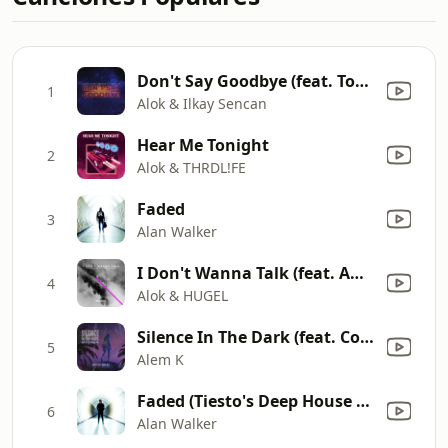
Don't Say Goodbye (feat. Tove Lo)
1
Alok & Ilkay Sencan
Hear Me Tonight
2
Alok & THRDL!FE
Faded
3
Alan Walker
I Don't Wanna Talk (feat. Amber Van Day)
4
Alok & HUGEL
Silence In The Dark (feat. Conan Mac)
5
Alem K
Faded (Tiesto's Deep House Remix)
6
Alan Walker