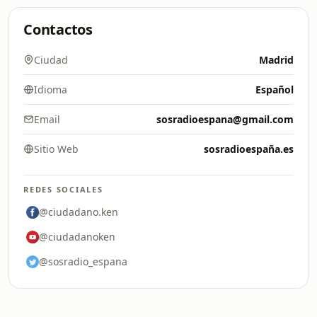
Contactos
Ciudad
Madrid
Idioma
Español
Email
sosradioespana@gmail.com
Sitio Web
sosradioespaña.es
REDES SOCIALES
@ciudadano.ken
@ciudadanoken
@sosradio_espana