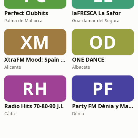
Perfect Clubhits
laFRESCA La Safor
Palma de Mallorca
Guardamar del Segura
XM
OD
XtraFM Mood: Spain Top 100
ONE DANCE
Alicante
Albacete
RH
PF
Radio Hits 70-80-90 J.L
Party FM Dénia y Marina Alta
Cádiz
Dénia