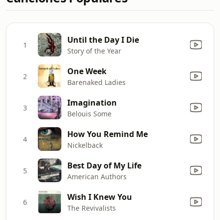
Until the Day I Die
1
Story of the Year
One Week
2
Barenaked Ladies
Imagination
3
Belouis Some
How You Remind Me
4
Nickelback
Best Day of My Life
5
American Authors
Wish I Knew You
6
The Revivalists