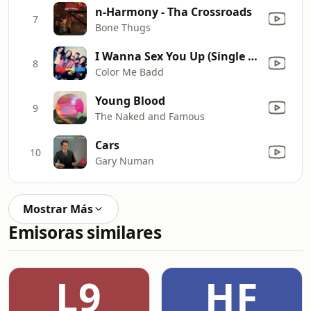
n-Harmony - Tha Crossroads
7
Bone Thugs
I Wanna Sex You Up (Single Mix)
8
Color Me Badd
Young Blood
9
The Naked and Famous
Cars
10
Gary Numan
Mostrar Más
Emisoras similares
L9
HF