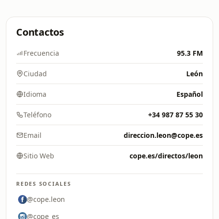
Contactos
Frecuencia
95.3 FM
Ciudad
León
Idioma
Español
Teléfono
+34 987 87 55 30
Email
direccion.leon@cope.es
Sitio Web
cope.es/directos/leon
REDES SOCIALES
@cope.leon
@cope_es