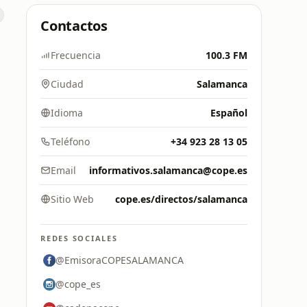
Contactos
Frecuencia
100.3 FM
Ciudad
Salamanca
Idioma
Español
Teléfono
+34 923 28 13 05
Email
informativos.salamanca@cope.es
Sitio Web
cope.es/directos/salamanca
REDES SOCIALES
@EmisoraCOPESALAMANCA
@cope_es