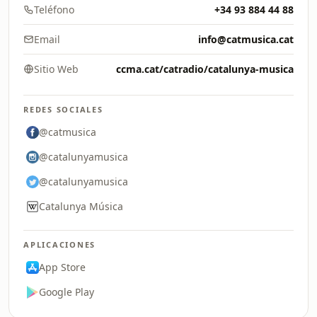
Teléfono
+34 93 884 44 88
Email
info@catmusica.cat
Sitio Web
ccma.cat/catradio/catalunya-musica
REDES SOCIALES
@catmusica
@catalunyamusica
@catalunyamusica
Catalunya Música
APLICACIONES
App Store
Google Play