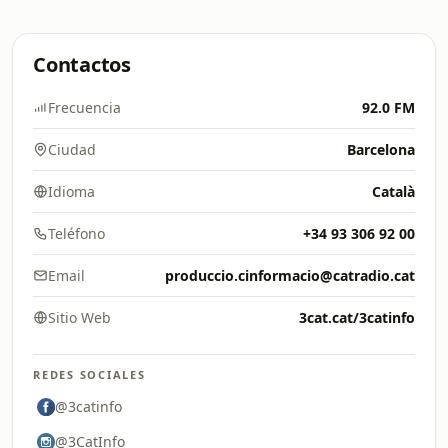
Contactos
Frecuencia
92.0 FM
Ciudad
Barcelona
Idioma
Català
Teléfono
+34 93 306 92 00
Email
produccio.cinformacio@catradio.cat
Sitio Web
3cat.cat/3catinfo
REDES SOCIALES
@3catinfo
@3CatInfo