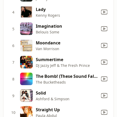
Lady
4
Kenny Rogers
Imagination
5
Belouis Some
Moondance
6
Van Morrison
Summertime
7
DJ Jazzy Jeff & The Fresh Prince
The Bomb! (These Sound Fall Into My Mind) [Radio Edit]
8
The Bucketheads
Solid
9
Ashford & Simpson
Straight Up
10
Paula Abdul