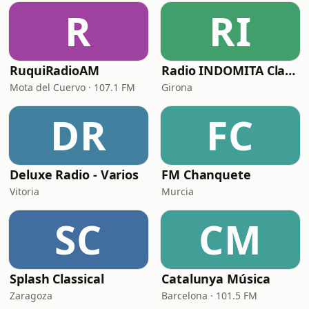
R
RI
RuquiRadioAM
Radio INDOMITA Classics
Mota del Cuervo · 107.1 FM
Girona
DR
FC
Deluxe Radio - Varios
FM Chanquete
Vitoria
Murcia
SC
CM
Splash Classical
Catalunya Música
Zaragoza
Barcelona · 101.5 FM