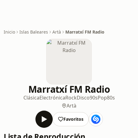
Inicio
Islas Baleares
Artà
Marratxí FM Radio
Marratxí FM Radio
Clásica
Electrónica
Rock
Disco
90s
Pop
80s
Artà
Favoritos
Lista de Reproducción