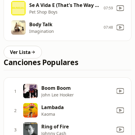
Se A Vida E (That's The Way Life Is)
07:59
Pet Shop Boys
Body Talk
07:48
Imagination
Ver Lista
Canciones Populares
Boom Boom
1
John Lee Hooker
Lambada
2
Kaoma
Ring of Fire
3
Johnny Cash