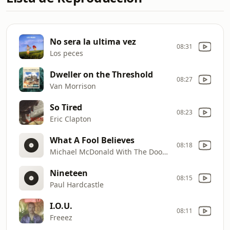
No sera la ultima vez
08:31
Los peces
Dweller on the Threshold
08:27
Van Morrison
So Tired
08:23
Eric Clapton
What A Fool Believes
08:18
Michael McDonald With The Doobie Brothers
Nineteen
08:15
Paul Hardcastle
I.O.U.
08:11
Freeez