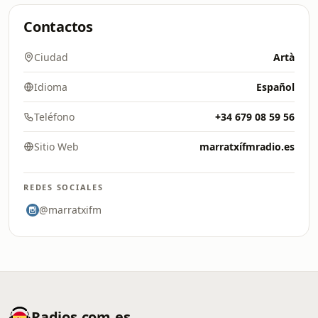
Contactos
Ciudad
Artà
Idioma
Español
Teléfono
+34 679 08 59 56
Sitio Web
marratxífmradio.es
REDES SOCIALES
@marratxifm
Radios.com.es