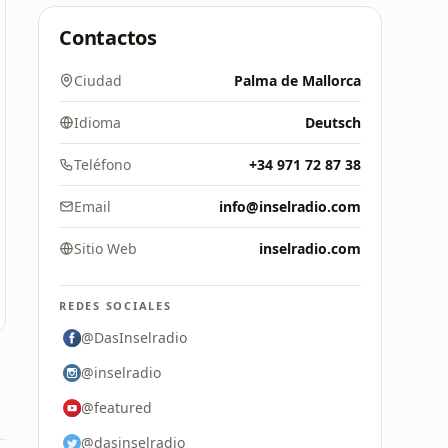
Contactos
Ciudad
Palma de Mallorca
Idioma
Deutsch
Teléfono
+34 971 72 87 38
Email
info@inselradio.com
Sitio Web
inselradio.com
REDES SOCIALES
@DasInselradio
@inselradio
@featured
@dasinselradio