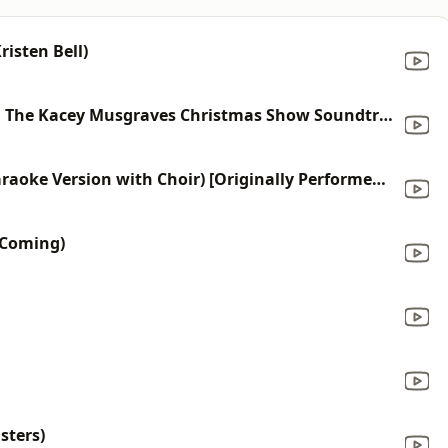
risten Bell)
Glittery (feat. Troye Sivan) [From The Kacey Musgraves Christmas Show Soundtrack]
Do They Know It's Christmas (Karaoke Version with Choir) [Originally Performed By Band Aid]
 Coming)
sters)