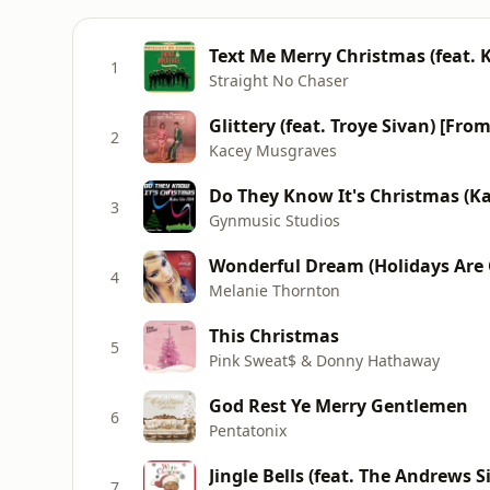
Text Me Merry Christmas (feat. K
1
Straight No Chaser
2
Kacey Musgraves
3
Gynmusic Studios
Wonderful Dream (Holidays Are
4
Melanie Thornton
This Christmas
5
Pink Sweat$ & Donny Hathaway
God Rest Ye Merry Gentlemen
6
Pentatonix
Jingle Bells (feat. The Andrews Si
7