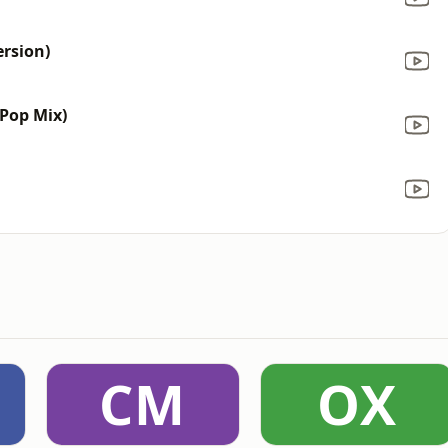
ersion)
 Pop Mix)
CM
OX