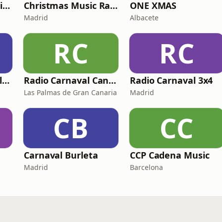
Estefan Family Christmas
Christmas Music Radio
ONE XMAS
Madrid
Albacete
RC
RC
Radio Carnaval Málaga
Radio Carnaval Canarias
Radio Carnaval 3x4
Las Palmas de Gran Canaria
Madrid
CB
CC
Carnaval Burleta
CCP Cadena Music
Madrid
Barcelona