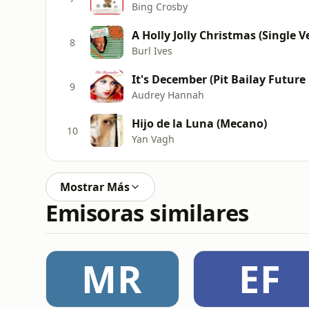
Bing Crosby
A Holly Jolly Christmas (Single V
8
Burl Ives
It's December (Pit Bailay Future
9
Audrey Hannah
Hijo de la Luna (Mecano)
10
Yan Vagh
Mostrar Más
Emisoras similares
MR
EF