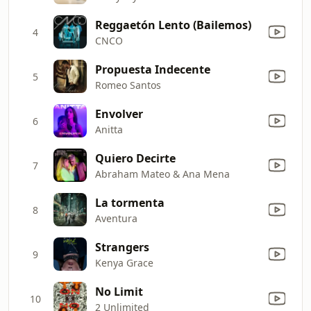
Reggaetón Lento (Bailemos)
4
CNCO
Propuesta Indecente
5
Romeo Santos
Envolver
6
Anitta
Quiero Decirte
7
Abraham Mateo & Ana Mena
La tormenta
8
Aventura
Strangers
9
Kenya Grace
No Limit
10
2 Unlimited