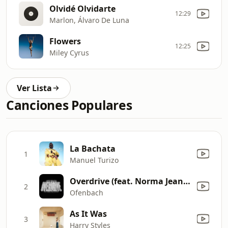
Olvidé Olvidarte
12:29
Marlon, Álvaro De Luna
Flowers
12:25
Miley Cyrus
Ver Lista
Canciones Populares
La Bachata
1
Manuel Turizo
Overdrive (feat. Norma Jean Martine)
2
Ofenbach
As It Was
3
Harry Styles