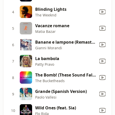
Blinding Lights
4
The Weeknd
Vacanze romane
5
Matia Bazar
Banane e lampone (Remasterd 2007)
6
Gianni Morandi
La bambola
7
Patty Pravo
The Bomb! (These Sound Fall Into My Mind) [Radio Edit]
8
The Bucketheads
Grande (Spanish Version)
9
Paolo Vallesi
Wild Ones (feat. Sia)
10
Flo Rida