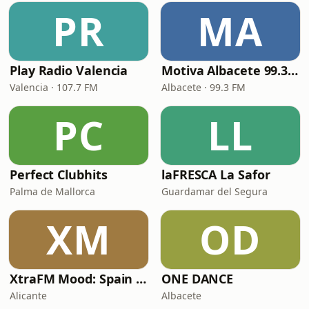
PR
MA
Play Radio Valencia
Motiva Albacete 99.3 FM
Valencia · 107.7 FM
Albacete · 99.3 FM
PC
LL
Perfect Clubhits
laFRESCA La Safor
Palma de Mallorca
Guardamar del Segura
XM
OD
XtraFM Mood: Spain Top 100
ONE DANCE
Alicante
Albacete