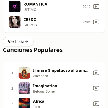
ROMANTICA
06:10
ULTIMO
CREDO
06:06
GIORGIA
Ver Lista
Canciones Populares
Il mare (Impetuoso al tramonto sali'sulla luna e dietro una tendina di stelle...) [Live 2008]
1
Zucchero
Imagination
2
Belouis Some
Africa
3
Toto