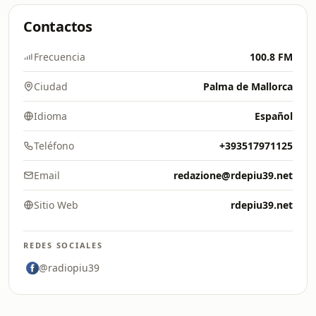
Contactos
Frecuencia
100.8 FM
Ciudad
Palma de Mallorca
Idioma
Español
Teléfono
+393517971125
Email
redazione@rdepiu39.net
Sitio Web
rdepiu39.net
REDES SOCIALES
@radiopiu39