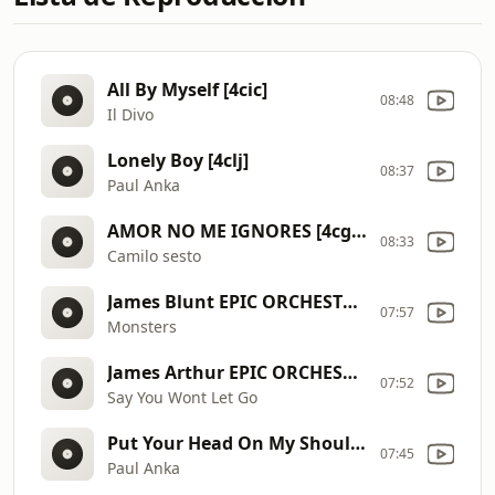
All By Myself [4cic]
08:48
Il Divo
Lonely Boy [4clj]
08:37
Paul Anka
AMOR NO ME IGNORES [4cgd]
08:33
Camilo sesto
James Blunt EPIC ORCHESTRAL COVER [4ctH]
07:57
Monsters
James Arthur EPIC ORCHESTRAL COVER [4cvB]
07:52
Say You Wont Let Go
Put Your Head On My Shoulder [4clk]
07:45
Paul Anka