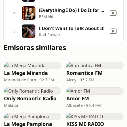
(Everything I Do) I Do It for You (Originally Performed by Bryan Adams) [Karaoke Version]
4
BFM Hits
I Don't Want to Talk About It
5
Rod Stewart
Emisoras similares
La Mega Miranda
Romantica FM
Miranda de Ebro · 92.7 FM
Alcoy · 97.7 FM
Only Romantic Radio
Amor FM
Málaga
Albacete · 96.4 FM
La Mega Pamplona
KISS ME RADIO