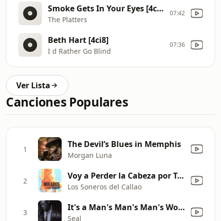
Smoke Gets In Your Eyes [4cmB]
07:42
The Platters
Beth Hart [4ci8]
07:36
I d Rather Go Blind
Ver Lista
Canciones Populares
The Devil’s Blues in Memphis
1
Morgan Luna
Voy a Perder la Cabeza por Tu Amor
2
Los Soneros del Callao
It's a Man's Man's Man's World
3
Seal