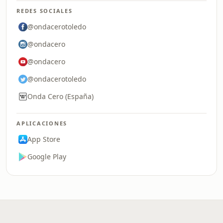
REDES SOCIALES
@ondacerotoledo
@ondacero
@ondacero
@ondacerotoledo
Onda Cero (España)
APLICACIONES
App Store
Google Play