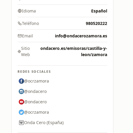
Idioma
Español
Teléfono
980520222
Email
info@ondacerozamora.es
Sitio
ondacero.es/emisoras/castilla-y-
Web
leon/zamora
REDES SOCIALES
@ocrzamora
@ondacero
@ondacero
@ocrzamora
Onda Cero (España)