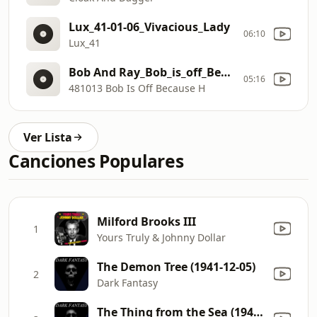
Lux_41-01-06_Vivacious_Lady
06:10
Lux_41
Bob And Ray_Bob_is_off_Because_H
05:16
481013 Bob Is Off Because H
Ver Lista
Canciones Populares
Milford Brooks III
1
Yours Truly & Johnny Dollar
The Demon Tree (1941-12-05)
2
Dark Fantasy
The Thing from the Sea (1941-11-28)