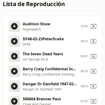
Lista de Reproducción
Audition Show
10:55
Nightwatch
DF48-02-23PeterDrake
09:27
DF48
The Seven Dead Years
08:57
Let George Do It
Barry Craig Confidential Investigator 1952-12-25 Song Of Death
08:29
Barry Craig Confidential Investigator 1952
Danger Dr Danfield 1947-02-02 Little Meteorite Who Wanted To Be A Star
08:03
Danger Dr Danfield 1947
500604 Brenner Pass
07:35
Cloak And Dagger